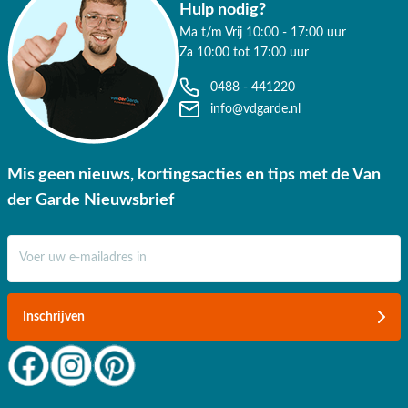
Hulp nodig?
✔ 9.4/10 uit 19.500+ klantbeoordeling
Ma t/m Vrij 10:00 - 17:00 uur
✔ Gratis verzending vanaf €50,-
Za 10:00 tot 17:00 uur
✔ Goede service
0488 - 441220
info@vdgarde.nl
Mis geen nieuws, kortingsacties en tips met de Van
der Garde Nieuwsbrief
E-mail adres
Inschrijven