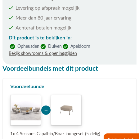
Levering op afspraak mogelijk
Meer dan 80 jaar ervaring
Achteraf betalen mogelijk
Dit product is te bekijken in:
Opheusden
Duiven
Apeldoorn
Bekijk showrooms & openingstijden
Voordeelbundels met dit product
Voordeelbundel
Add Product NjgxMw== 6a7595257e231
1x 4 Seasons Capalbio/Boaz loungeset (5-delig)
€ 4.949,00