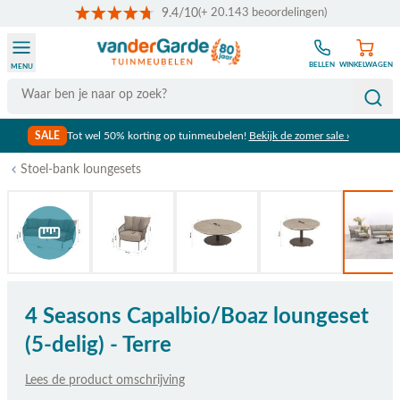
9.4/10
(+ 20.143 beoordelingen)
Ga naar de inhoud
BELLEN
WINKELWAGEN
MENU
Search
SALE
Tot wel 50% korting op tuinmeubelen!
Bekijk de zomer sale ›
Stoel-bank loungesets
Bekijk afmetingen
4 Seasons Capalbio/Boaz loungeset
(5-delig) - Terre
Lees de product omschrijving
De prijs is afhankelijk van de gekozen opties