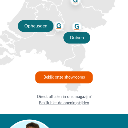
1x 4 Seasons Outdoor Capalbio- 3-zits loungebank - terre
1x 4 Seasons Outdoor Boaz koffietafel - terre/keramiek - Ø80
cm.
1x 4 Seasons Outdoor Boaz koffietafel - terre/keramiek - Ø60
Opheusden
cm.
Duiven
Vragen of hulp nodig?
Heb je nog vragen over de 4 Seasons Outdoor Capalbio/ Boaz
loungeset? Bel ons dan op
0488-441220
, stuur een e-mail
naar
info@vdgarde.nl
of maak gebruik van de chatfunctie.
Uiteraard ben je ook van harte welkom in onze showroom in
Opheusden, Duiven of Apeldoorn. Onze specialisten voorzien
Bekijk onze showrooms
je graag van een deskundig advies op maat.
Waarom kopen bij Van der Garde
Direct afhalen in ons magazijn?
tuinmeubelen?
Bekijk hier de openingstijden
✔ 80 jaar ervaring
✔ Persoonlijk advies van specialisten