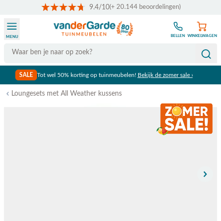
9.4/10
(+ 20.144 beoordelingen)
Ga naar de inhoud
BELLEN
WINKELWAGEN
MENU
Search
SALE
Tot wel 50% korting op tuinmeubelen!
Bekijk de zomer sale ›
Loungesets met All Weather kussens