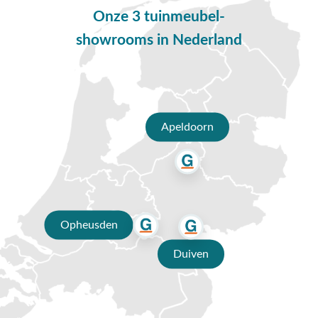
wel droog opbergen wanneer deze niet gebruikt worden.
Onze 3 tuinmeubel-
Mochten ze wel vies zijn geworden, was je de hoezen
eenvoudig uit met een koude was!
showrooms in Nederland
Meer zien van de Lucas serie van 4 Seasons? Kijk dan eens
hier
.
Vragen of hulp nodig?
Apeldoorn
Heb je nog vragen over de 4 Seasons Lucas loungebank? Bel
ons dan op
0488-441220
, stuur een e-mail naar
info@vdgarde.nl
of maak gebruik van de chatfunctie.
Uiteraard ben je ook van harte welkom in onze showroom in
Opheusden, Duiven of Apeldoorn. Onze specialisten voorzien
je graag van een deskundig advies op maat.
Opheusden
Waarom kopen bij Van der Garde
Duiven
tuinmeubelen?
✔ 80 jaar ervaring
✔ Persoonlijk advies van specialisten