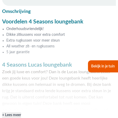
Omschrijving
Voordelen 4 Seasons loungebank
Onderhoudsvriendelijk!
Dikke zitkussens voor extra comfort
Extra rugkussen voor meer steun
All weather zit- en rugkussens
5 jaar garantie
4 Seasons Lucas loungebank
Bekijk in je tuin
Zoek jij luxe en comfort? Dan is de Lucas loungebank zeker
een goede keus voor jou! Deze loungebank heeft heerlijke
dikke kussens om helemaal in weg te dromen. Bij deze bank
krijg je standaard extra lende kussens voor extra steun in je
rug. Dat is uiterst comfortabel tot rust komen. Dat kan
gewoon in eigen tuin! Deze bank heeft een mooi
minimalistisch ontwerp. Door de neutrale kleurstelling zal
Lees meer
deze bank zeker niet misstaan in jouw tuin! Bestellen kan