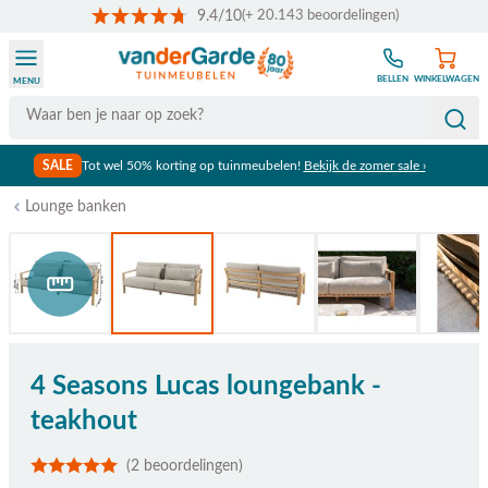
9.4/10
(+ 20.143 beoordelingen)
Ga naar de inhoud
BELLEN
WINKELWAGEN
MENU
Search
SALE
Tot wel 50% korting op tuinmeubelen!
Bekijk de zomer sale ›
Lounge banken
Bekijk afmetingen
4 Seasons Lucas loungebank -
teakhout
(2 beoordelingen)