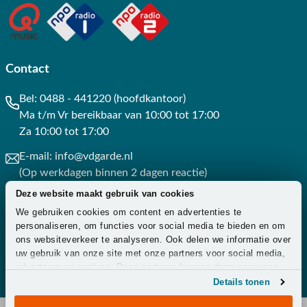
Contact
Bel:
0488 - 441220 (hoofdkantoor)
Ma t/m Vr bereikbaar van 10:00 tot 17:00
Za 10:00 tot 17:00
E-mail:
info@vdgarde.nl
(Op werkdagen binnen 2 dagen reactie)
Deze website maakt gebruik van cookies
Whatsapp:
0488441220
We gebruiken cookies om content en advertenties te
(Op werkdagen binnen 3 uur reactie)
personaliseren, om functies voor social media te bieden en om
ons websiteverkeer te analyseren. Ook delen we informatie over
Contact
uw gebruik van onze site met onze partners voor social media,
adverteren en analyse. Deze partners kunnen deze gegevens
combineren met andere informatie die u aan ze heeft verstrekt
Details tonen
of die ze hebben verzameld op basis van uw gebruik van hun