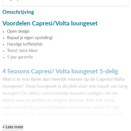
Omschrijving
Voordelen Capresi/Volta loungeset
Open design
Bepaal je eigen opstelling!
Handige koffietafels
Trend: terre kleur
5 jaar garantie
4 Seasons Capresi/ Volta loungeset 5-delig
Wat is er nou fijner dan heerlijk relaxen op de Capresi/Volta
loungeset? Deze loungeset is dé plek voor wie houdt van lang
loungen! De dikke, comfortabele kussens nodigen uit om
lekker neer te ploffen en weg te dromen. Met het extra
rugkussen krijg je net dat beetje extra steun, zodat je nóg
lekkerder zit. De set is bovendien een echte blikvanger, met
zijn prachtige aardetinten en stijlvolle terre-kleurige
Lees meer
accenten. Terre, een warme bruintint, straalt rust uit en past