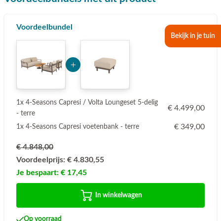
Voordeelbundel
Bekijk in je tuin
Add Product NjgyMQ== 6a74c1bdc271b
1x 4-Seasons Capresi / Volta Loungeset 5-delig
€ 4.499,00
- terre
€ 349,00
1x 4-Seasons Capresi voetenbank - terre
€ 4.848,00
Voordeelprijs:
€ 4.830,55
Je bespaart:
€ 17,45
In winkelwagen
Op voorraad