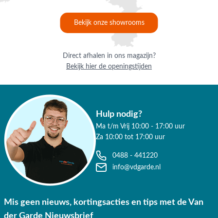
deskundig advies op maat.
Bekijk onze showrooms
Waarom kopen bij Van der Garde
tuinmeubelen?
✔ 80 jaar ervaring
Direct afhalen in ons magazijn?
Bekijk hier de openingstijden
✔ Persoonlijk advies van specialisten
✔ 9.4/10 uit 19.500+ klantbeoordeling
✔ Gratis verzending vanaf €50,-
Hulp nodig?
Ma t/m Vrij 10:00 - 17:00 uur
✔ Goede service
Za 10:00 tot 17:00 uur
0488 - 441220
info@vdgarde.nl
Mis geen nieuws, kortingsacties en tips met de Van
der Garde Nieuwsbrief