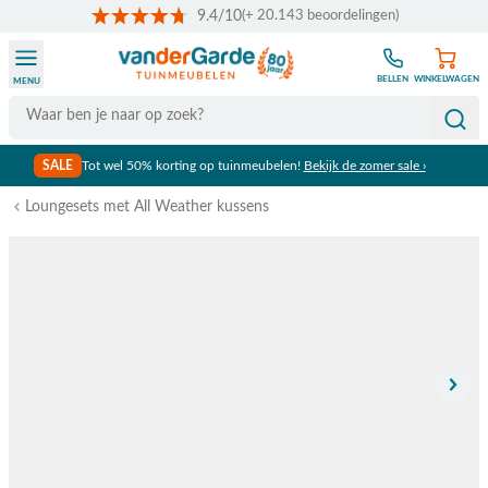
9.4/10
(+ 20.143 beoordelingen)
Ga naar de inhoud
BELLEN
WINKELWAGEN
MENU
Search
SALE
Tot wel 50% korting op tuinmeubelen!
Bekijk de zomer sale ›
Loungesets met All Weather kussens