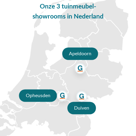
aan het ronde teakhouten tafelblad. De combinatie van
Onze 3 tuinmeubel-
teakhout en het RVS frame zorgt voor een stoere, maar ook
showrooms in Nederland
luxe uitstraling. Teakhout staat erom bekend dat het na
verloop van tijd kan gaan verkleuren. Wil je de warme bruine
kleur terug krijgen? Dan kun je het teakhout eenvoudig
behandelen met een teak protector.
Apeldoorn
Deze loungeset bestaat uit:
2x Capresi loungestoel
1x Capresi 3-zits loungebank
1x Volta koffietafel Ø80 cm.
1x Volta koffietafel Ø60 cm.
Vragen of hulp nodig?
Opheusden
Heb je nog vragen over de Capresi/Volta loungeset? Bel ons
Duiven
dan op
0488-441220
, stuur een e-mail naar
info@vdgarde.nl
of maak gebruik van de chatfunctie. Uiteraard ben je ook van
harte welkom in onze showroom in Opheusden, Duiven of
Apeldoorn. Onze specialisten voorzien je graag van een