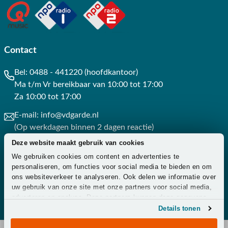
Contact
Bel:
0488 - 441220 (hoofdkantoor)
Ma t/m Vr bereikbaar van 10:00 tot 17:00
Za 10:00 tot 17:00
E-mail:
info@vdgarde.nl
(Op werkdagen binnen 2 dagen reactie)
Deze website maakt gebruik van cookies
Whatsapp:
0488441220
We gebruiken cookies om content en advertenties te
(Op werkdagen binnen 3 uur reactie)
personaliseren, om functies voor social media te bieden en om
ons websiteverkeer te analyseren. Ook delen we informatie over
Contact
uw gebruik van onze site met onze partners voor social media,
adverteren en analyse. Deze partners kunnen deze gegevens
combineren met andere informatie die u aan ze heeft verstrekt
Details tonen
of die ze hebben verzameld op basis van uw gebruik van hun
services.