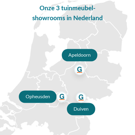
Opheusden, Duiven of Apeldoorn. Onze specialisten voorzien
Onze 3 tuinmeubel-
je graag van een deskundig advies op maat.
showrooms in Nederland
Waarom kopen bij Van der Garde
tuinmeubelen?
✔ 80 jaar ervaring
✔ Persoonlijk advies van specialisten
Apeldoorn
✔ 9.4/10 uit 19.500+ klantbeoordelingen
✔ Gratis verzending vanaf €50,-
✔ 3 fysieke showrooms
Opheusden
Duiven