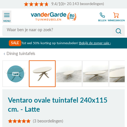
9.4/10
(+ 20.143 beoordelingen)
Ga naar de inhoud
BELLEN
WINKELWAGEN
MENU
Search
SALE
Tot wel 50% korting op tuinmeubelen!
Bekijk de zomer sale ›
Dining tuintafels
Bekijk afmetingen
Ventaro ovale tuintafel 240x115
cm. - Latte
(3 beoordelingen)