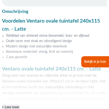
Omschrijving
Voordelen Ventaro ovale tuintafel 240x115
cm. - Latte
Tafelblad van sintered stone (keramiek): kras- en slijtvast
Ovale vorm met strak en uitnodigend design
Modern design met natuurlijke steenlook
Aluminium onderstel: stevig, licht en roestvrij
2 jaar garantie
Bekijk in je tuin
Ventaro ovale tuintafel 240x115 cm. - Latte
Zorg voor een warme en stijlvolle sfeer in je tuin met de
Ventaro ovale tuintafel van 240x115 cm in de kleur latte. Het
lichte tafelblad heeft een
natuurlijke uitstraling
en
het
stevige onderstel
van aluminium past er perfect bij. De ovale
vorm nodigt uit tot lange etentjes, gezellige borrels of een kop
koffie in de zon. Kom kijken in een van onze showrooms of
Lees meer