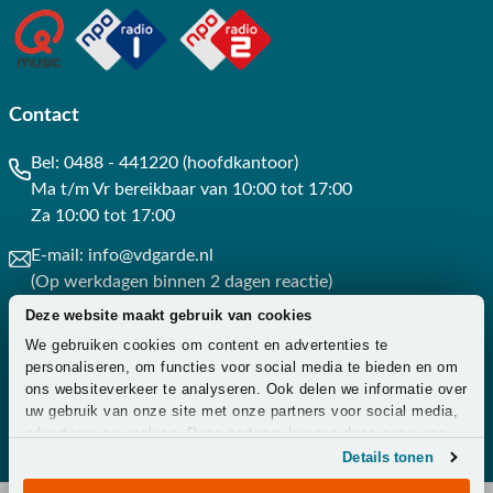
Contact
Bel:
0488 - 441220 (hoofdkantoor)
Ma t/m Vr bereikbaar van 10:00 tot 17:00
Za 10:00 tot 17:00
E-mail:
info@vdgarde.nl
(Op werkdagen binnen 2 dagen reactie)
Deze website maakt gebruik van cookies
Whatsapp:
0488441220
We gebruiken cookies om content en advertenties te
(Op werkdagen binnen 3 uur reactie)
personaliseren, om functies voor social media te bieden en om
ons websiteverkeer te analyseren. Ook delen we informatie over
Contact
uw gebruik van onze site met onze partners voor social media,
adverteren en analyse. Deze partners kunnen deze gegevens
combineren met andere informatie die u aan ze heeft verstrekt
Details tonen
of die ze hebben verzameld op basis van uw gebruik van hun