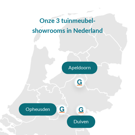
toevoegt aan de sfeer op je terras. En met 5 jaar garantie ben
je verzekerd van kwaliteit. Ook verkrijgbaar met Latte
onderstel of in een grote afmeting (240x103 cm.).
Onze 3 tuinmeubel-
Vragen of hulp nodig?
showrooms in Nederland
Heb je nog vragen over de Taste by 4SO Manolo tuintafel
180x95 cm in Terre? Bel ons dan op
0488-441220
, stuur een
e-mail naar
info@vdgarde.nl
of maak gebruik van de
chatfunctie. Uiteraard ben je ook van harte welkom in onze
showroom in Opheusden, Duiven of Apeldoorn. Onze
Apeldoorn
specialisten voorzien je graag van een deskundig advies op
maat.
Waarom kopen bij Van der Garde
tuinmeubelen?
Opheusden
✔ 80 jaar ervaring
Duiven
✔ Persoonlijk advies van specialisten