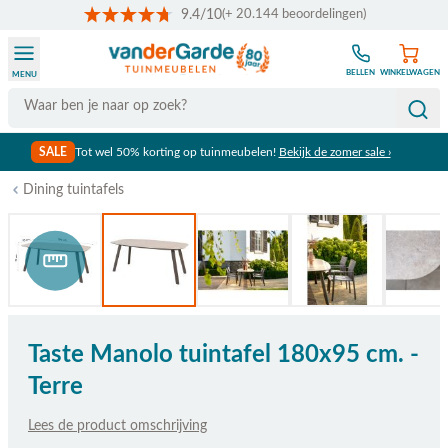
9.4/10
(+ 20.144 beoordelingen)
Ga naar de inhoud
BELLEN
WINKELWAGEN
MENU
Search
SALE
Tot wel 50% korting op tuinmeubelen!
Bekijk de zomer sale ›
Dining tuintafels
Bekijk afmetingen
Taste Manolo tuintafel 180x95 cm. -
Terre
Lees de product omschrijving