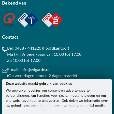
Bekend van
Contact
Bel:
0488 - 441220 (hoofdkantoor)
Ma t/m Vr bereikbaar van 10:00 tot 17:00
Za 10:00 tot 17:00
E-mail:
info@vdgarde.nl
(Op werkdagen binnen 2 dagen reactie)
Deze website maakt gebruik van cookies
Whatsapp:
0488441220
We gebruiken cookies om content en advertenties te
(Op werkdagen binnen 3 uur reactie)
personaliseren, om functies voor social media te bieden en om
ons websiteverkeer te analyseren. Ook delen we informatie over
Contact
uw gebruik van onze site met onze partners voor social media,
adverteren en analyse. Deze partners kunnen deze gegevens