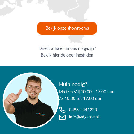
✔ 9.4/10 uit 19.500+ klantbeoordelingen
✔ Gratis verzending vanaf €50,-
✔ 3 fysieke showrooms
Bekijk onze showrooms
Direct afhalen in ons magazijn?
Bekijk hier de openingstijden
Hulp nodig?
Ma t/m Vrij 10:00 - 17:00 uur
Za 10:00 tot 17:00 uur
0488 - 441220
info@vdgarde.nl