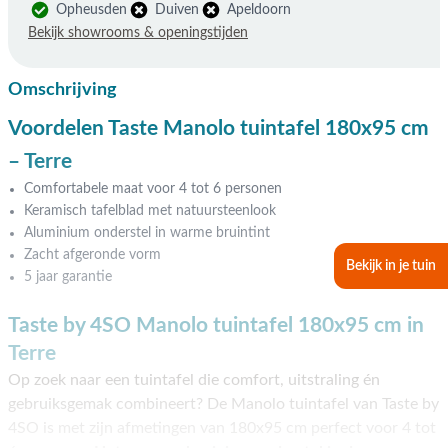
Opheusden
Duiven
Apeldoorn
Bekijk showrooms & openingstijden
Omschrijving
Voordelen Taste Manolo tuintafel 180x95 cm
– Terre
Comfortabele maat voor 4 tot 6 personen
Keramisch tafelblad met natuursteenlook
Aluminium onderstel in warme bruintint
Zacht afgeronde vorm
Bekijk in je tuin
5 jaar garantie
Taste by 4SO Manolo tuintafel 180x95 cm in
Terre
Op zoek naar een tuintafel die comfort, uitstraling én
gebruiksgemak combineert? De Manolo tuintafel van Taste by
4SO is met zijn afmetingen van 180x95 cm perfect voor 4 tot