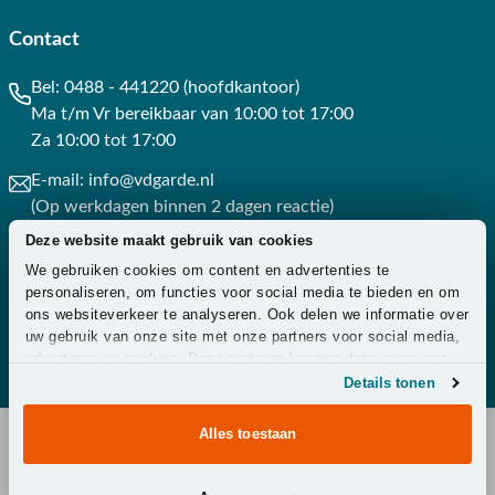
Contact
Bel:
0488 - 441220 (hoofdkantoor)
Ma t/m Vr bereikbaar van 10:00 tot 17:00
Za 10:00 tot 17:00
E-mail:
info@vdgarde.nl
(Op werkdagen binnen 2 dagen reactie)
Deze website maakt gebruik van cookies
Whatsapp:
0488441220
We gebruiken cookies om content en advertenties te
(Op werkdagen binnen 3 uur reactie)
personaliseren, om functies voor social media te bieden en om
ons websiteverkeer te analyseren. Ook delen we informatie over
Contact
uw gebruik van onze site met onze partners voor social media,
adverteren en analyse. Deze partners kunnen deze gegevens
combineren met andere informatie die u aan ze heeft verstrekt
Details tonen
of die ze hebben verzameld op basis van uw gebruik van hun
services.
Alles toestaan