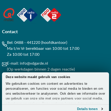
Contact
Bel:
0488 - 441220 (hoofdkantoor)
Ma t/m Vr bereikbaar van 10:00 tot 17:00
Za 10:00 tot 17:00
E-mail:
info@vdgarde.nl
(Op werkdagen binnen 2 dagen reactie)
Deze website maakt gebruik van cookies
Whatsapp:
0488441220
We gebruiken cookies om content en advertenties te
(Op werkdagen binnen 3 uur reactie)
personaliseren, om functies voor social media te bieden en om
ons websiteverkeer te analyseren. Ook delen we informatie over
Contact
uw gebruik van onze site met onze partners voor social media,
adverteren en analyse. Deze partners kunnen deze gegevens
combineren met andere informatie die u aan ze heeft verstrekt
Details tonen