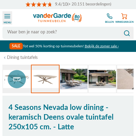
9.4/10
(+ 20.151 beoordelingen)
Ga naar de inhoud
BELLEN
WINKELWAGEN
MENU
Search
SALE
Tot wel 50% korting op tuinmeubelen!
Bekijk de zomer sale ›
Dining tuintafels
Bekijk afmetingen
4 Seasons Nevada low dining -
keramisch Deens ovale tuintafel
250x105 cm. - Latte