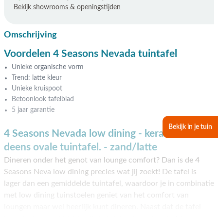
Bekijk showrooms & openingstijden
Omschrijving
Voordelen 4 Seasons Nevada tuintafel
Unieke organische vorm
Trend: latte kleur
Unieke kruispoot
Betoonlook tafelblad
5 jaar garantie
Bekijk in je tuin
4 Seasons Nevada low dining - keramisch
deens ovale tuintafel. - zand/latte
Dineren onder het genot van lounge comfort? Dan is de 4
Seasons Neva low dining precies wat jij zoekt! De tafel is
lager dan een gemiddelde tuintafel, waardoor je in combinatie
met low dining tuinstoelen geniet van het comfort van
loungen maar wel heerlijk kunt dineren. Naast dat de tafel