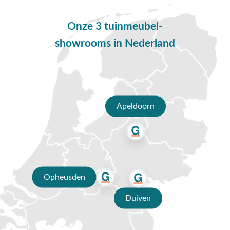
blijven staan.
Vragen of hulp nodig?
Onze 3 tuinmeubel-
Heb je nog vragen over de 4 Seasons Outdoor Nevada
showrooms in Nederland
tuintafel? Bel ons dan op
0488-441220
, stuur een e-mail naar
info@vdgarde.nl
of maak gebruik van de chatfunctie.
Uiteraard ben je ook van harte welkom in onze showroom in
Opheusden, Duiven of Apeldoorn. Onze specialisten voorzien
je graag van een deskundig advies op maat.
Apeldoorn
Waarom kopen bij Van der Garde
tuinmeubelen?
✔ 80 jaar ervaring
✔ Persoonlijk advies van specialisten
Opheusden
✔ 9.4/10 uit 19.500+ klantbeoordelingen
Duiven
✔ Gratis verzending vanaf €50,-