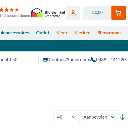
€ 0,00
143 beoordelingen
uinaccessoires
Outlet
Meer
Merken
Showrooms
anaf €50,-
Contact/Showrooms
0488 - 441220
Toon