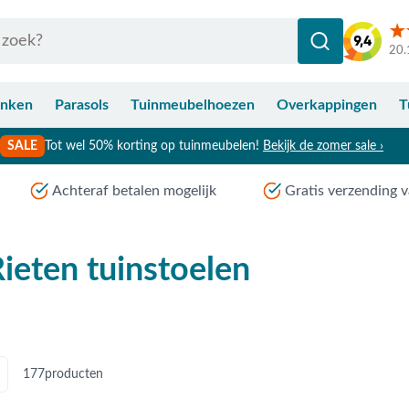
20.
anken
Parasols
Tuinmeubelhoezen
Overkappingen
T
SALE
Tot wel 50% korting op tuinmeubelen!
Bekijk de zomer sale ›
Achteraf betalen mogelijk
Gratis verzending v
ieten tuinstoelen
177
producten