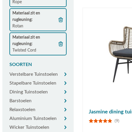
Rope
Materiaal zit en
rugleuning
Rotan
Materiaal zit en
rugleuning
Twisted Cord
SOORTEN
Verstelbare tuinstoelen
Verstelbare Tuinstoelen
Stapelbare tuinstoelen
Stapelbare Tuinstoelen
Dining tuinstoelen
Dining Tuinstoelen
Barstoelen
Barstoelen
Relaxstoelen
Relaxstoelen
Jasmine dining tui
Aluminium tuinstoelen
Aluminium Tuinstoelen
(9)
Wicker tuinstoelen
Wicker Tuinstoelen