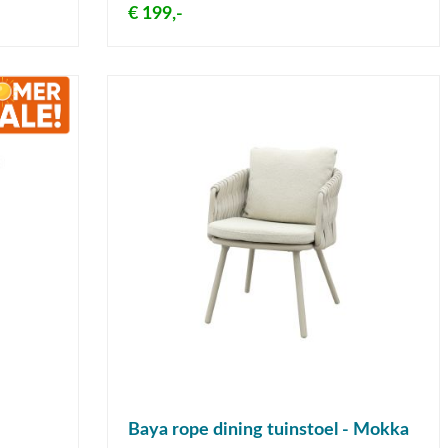
€ 199,-
Baya rope dining tuinstoel - Mokka