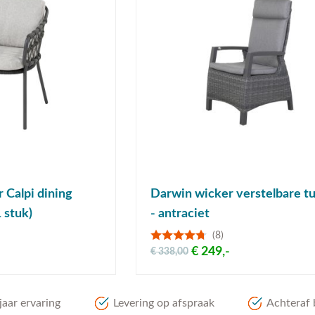
 Calpi dining
Darwin wicker verstelbare tu
1 stuk)
- antraciet
(8)
€ 249,-
€ 338,00
aar ervaring
Levering op afspraak
Achteraf 