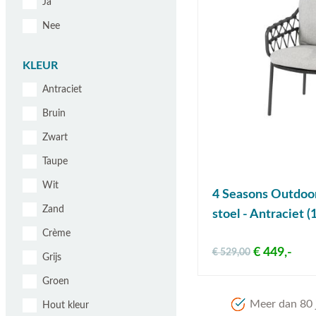
Ja
Nee
KLEUR
Antraciet
Bruin
Zwart
Taupe
Wit
4 Seasons Outdoor
Zand
stoel - Antraciet (
Crème
€ 449,-
€ 529,00
Grijs
Groen
Meer dan 80 j
Hout kleur