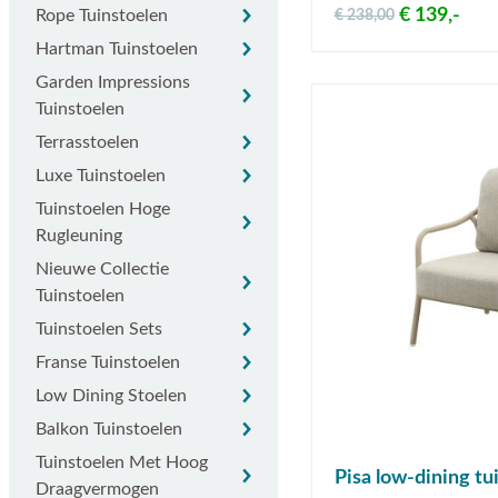
Rope tuinstoelen
€ 139,-
Rope Tuinstoelen
€ 238,00
Hartman tuinstoelen
Hartman Tuinstoelen
Garden Impressions tuinstoelen
Garden Impressions
Tuinstoelen
Terrasstoelen
Terrasstoelen
Luxe tuinstoelen
Luxe Tuinstoelen
Tuinstoelen hoge rugleuning
Tuinstoelen Hoge
Rugleuning
Nieuwe collectie tuinstoelen
Nieuwe Collectie
Tuinstoelen
Tuinstoelen sets
Tuinstoelen Sets
Franse tuinstoelen
Franse Tuinstoelen
Low dining stoelen
Low Dining Stoelen
Balkon tuinstoelen
Balkon Tuinstoelen
Tuinstoelen met hoog draagvermogen
Tuinstoelen Met Hoog
Pisa low-dining tui
Draagvermogen