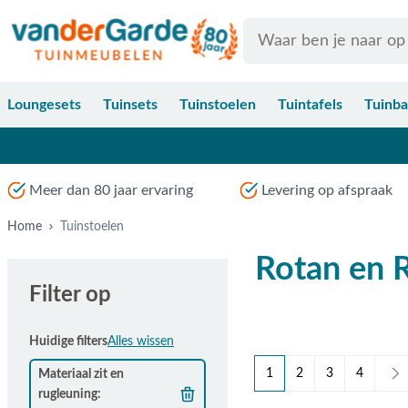
Ga naar de inhoud
Search
Loungesets
Tuinsets
Tuinstoelen
Tuintafels
Tuinb
Meer dan 80 jaar ervaring
Levering op afspraak
Home
Tuinstoelen
Rotan en R
Filter op
Huidige filters
Alles wissen
1
2
3
4
Materiaal zit en
U lees momenteel pagina
Pagina
Pagina
Pagina
rugleuning