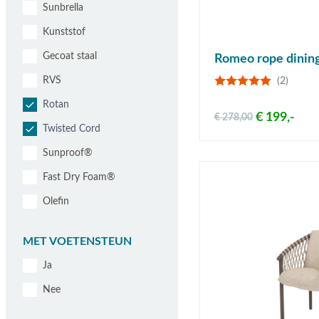
Sunbrella
Kunststof
Gecoat staal
Romeo rope dining 
RVS
(2)
Rotan
€ 199,-
€ 278,00
Twisted Cord
Sunproof®
Fast Dry Foam®
Olefin
MET VOETENSTEUN
Ja
Nee