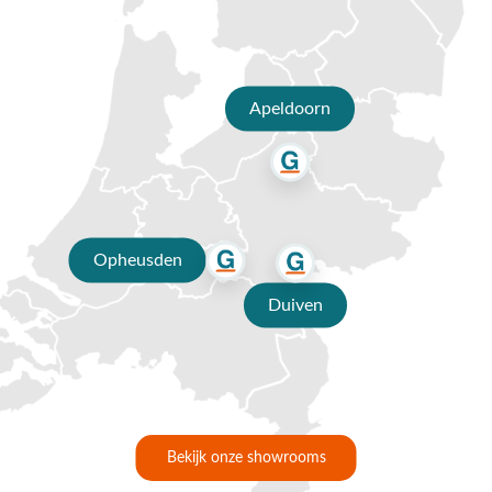
je graag van een deskundig advies op maat.
Waarom kopen bij Van der Garde
tuinmeubelen?
Apeldoorn
✔ 80 jaar ervaring
✔ Persoonlijk advies van specialisten
✔ 9.4/10 uit 19.500+ klantbeoordelingen
✔ Gratis verzending vanaf €50,-
Opheusden
✔ 3 fysieke showrooms
Duiven
Bekijk onze showrooms