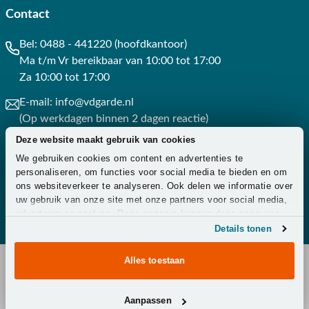
Contact
Bel:
0488 - 441220 (hoofdkantoor)
Ma t/m Vr bereikbaar van 10:00 tot 17:00
Za 10:00 tot 17:00
E-mail:
info@vdgarde.nl
(Op werkdagen binnen 2 dagen reactie)
Deze website maakt gebruik van cookies
Whatsapp:
0488441220
We gebruiken cookies om content en advertenties te
(Op werkdagen binnen 3 uur reactie)
personaliseren, om functies voor social media te bieden en om
ons websiteverkeer te analyseren. Ook delen we informatie over
Contact
uw gebruik van onze site met onze partners voor social media,
adverteren en analyse. Deze partners kunnen deze gegevens
combineren met andere informatie die u aan ze heeft verstrekt
Details tonen
of die ze hebben verzameld op basis van uw gebruik van hun
services.
Alles toestaan
Copyright © 2026 - Van der Garde Tuinmeubelen -
Aanpassen