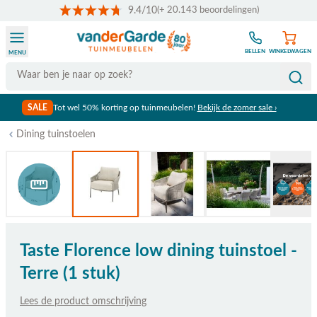
9.4/10
(+ 20.143 beoordelingen)
Ga naar de inhoud
BELLEN
WINKELWAGEN
MENU
Search
SALE
Tot wel 50% korting op tuinmeubelen!
Bekijk de zomer sale ›
Dining tuinstoelen
Bekijk afmetingen
Taste Florence low dining tuinstoel -
Terre (1 stuk)
Lees de product omschrijving