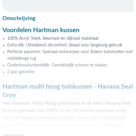
Omschrijving
Voordelen Hartman kussen
100% Acryl: Sterk, kleurvast en slijtvast materiaal
Extra dik: Uitstekend zitcomfort, ideaal voor langdurig gebruik
Perfecte pasvorm: Speciaal ontworpen voor Balero tuinstoelen met
middelhoge rug
Onderhoudsvriendelijk: Gemakkelijk schoon te maken
2 jaar garantie
Hartman multi hoog tuinkussen - Havana Seal
Grey
Het Hartman Multi Hoog tuinkussen in de kleur Havana Seal
Grey is gemaakt van 100% acryl. Dit sterke materiaal zorgt
voor een lange levensduur en blijft mooi, zelfs bij intensief
gebruik. Het kussen is speciaal ontworpen voor de
Balero
strekmetalen tuinstoel
met middelhoge rugleuning en biedt