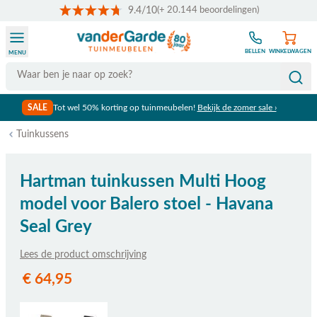
9.4/10
(+ 20.144 beoordelingen)
Ga naar de inhoud
BELLEN
WINKELWAGEN
MENU
Search
SALE
Tot wel 50% korting op tuinmeubelen!
Bekijk de zomer sale ›
Tuinkussens
Hartman tuinkussen Multi Hoog
model voor Balero stoel - Havana
Seal Grey
Lees de product omschrijving
€ 64,95