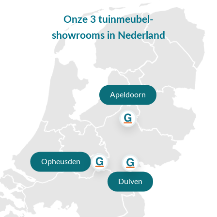
✔ 9.4/10 uit 19.500+ klantbeoordelingen
Onze 3 tuinmeubel-
✔ Gratis verzending vanaf €50,-
showrooms in Nederland
✔ 3 fysieke showrooms
Apeldoorn
Opheusden
Duiven