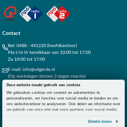
Contact
Bel:
0488 - 441220 (hoofdkantoor)
Ma t/m Vr bereikbaar van 10:00 tot 17:00
Za 10:00 tot 17:00
E-mail:
info@vdgarde.nl
(Op werkdagen binnen 2 dagen reactie)
Deze website maakt gebruik van cookies
Whatsapp:
0488441220
We gebruiken cookies om content en advertenties te
(Op werkdagen binnen 3 uur reactie)
personaliseren, om functies voor social media te bieden en om
ons websiteverkeer te analyseren. Ook delen we informatie over
Contact
uw gebruik van onze site met onze partners voor social media,
adverteren en analyse. Deze partners kunnen deze gegevens
combineren met andere informatie die u aan ze heeft verstrekt
Details tonen
of die ze hebben verzameld op basis van uw gebruik van hun