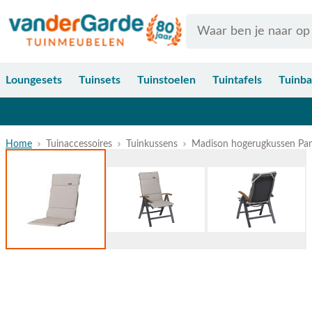
Ga naar de inhoud
Search
Loungesets
Tuinsets
Tuinstoelen
Tuintafels
Tuinb
Home
Tuinaccessoires
Tuinkussens
Madison hogerugkussen Pan