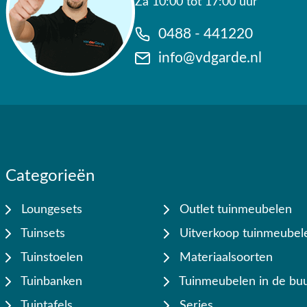
Za 10:00 tot 17:00 uur
0488 - 441220
info@vdgarde.nl
Categorieën
Loungesets
Outlet tuinmeubelen
Tuinsets
Uitverkoop tuinmeubel
Tuinstoelen
Materiaalsoorten
Tuinbanken
Tuinmeubelen in de buu
Tuintafels
Series