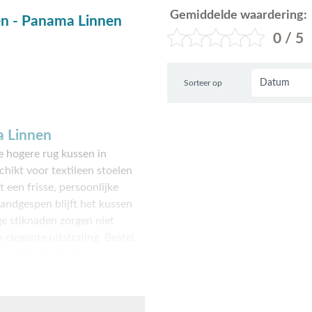
Gemiddelde waardering:
en - Panama Linnen
0 / 5
Sorteer op
a Linnen
 hogere rug kussen in
schikt voor textileen stoelen
 een frisse, persoonlijke
bandgespen blijft het kussen
ige stiknaden zorgen niet
elegante uitstraling. Bestel
stijl! Liever eerst
 Apeldoorn. We staan klaar