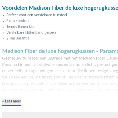
Voordelen Madison Fiber de luxe hogerugkuss
Perfect voor een verstelbare tuinstoel
Extra comfort
Trendy linnen kleur
Verstelbare klittenband gespen
2 jaar garantie
Madison Fiber de luxe hogerugkussen - Panam
Geef jouw tuinstoel een upgrade met het Madison Fiber Deluxe
Panama Linnen. Dit stijlvolle kussen is dun en licht, perfect ge
en verstelbare rugleuningen. Het natuurlijke linnen design voegt
touch toe aan jouw tuinset. Dankzij de drie verstelbare klitten
stevig op zijn plek, zelfs als je lekker achterover leunt. De stev
alleen voor extra duurzaamheid, maar geven jouw stoel ook een 
jouw Madison kussen eenvoudig online en geniet van comfort en 
Lees meer
uitproberen? Bezoek onze showrooms in Opheusden, Duiven of
om je te helpen!