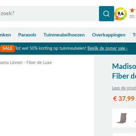
20.
anken
Parasols
Tuinmeubelhoezen
Overkappingen
T
SALE
Tot wel 50% korting op tuinmeubelen!
Bekijk de zomer sale ›
ama Linnen - Fiber de Luxe
Madiso
Fiber d
Lees de prod
€ 37,99