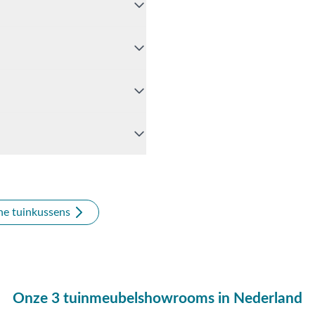
el ons dan op
0488-441220
,
hatfunctie. Uiteraard ben je
n of Apeldoorn. Onze
t.
n?
e tuinkussens
Onze 3 tuinmeubelshowrooms in Nederland