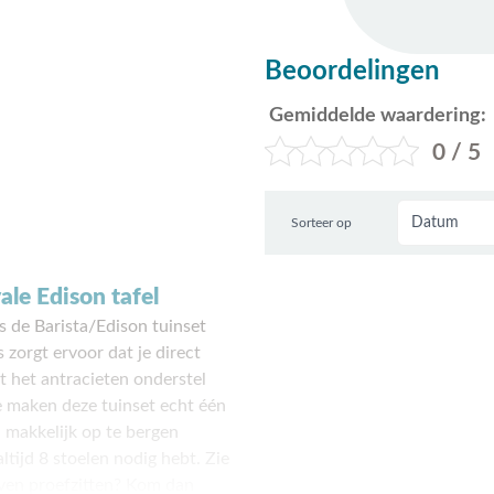
Beoordelingen
Gemiddelde waardering:
0 / 5
Sorteer op
vale Edison tafel
s de Barista/Edison tuinset
 zorgt ervoor dat je direct
t het antracieten onderstel
te maken deze tuinset echt één
 makkelijk op te bergen
altijd 8 stoelen nodig hebt. Zie
 even proefzitten? Kom dan