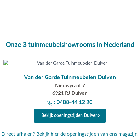
intafel is gemaakt van
 frame gelegd. Polywood is
an dit materiaal is dat het
ekening te houden met het
derhoudsadvies.
Onze 3 tuinmeubelshowrooms in Nederland
Van der Garde Tuinmeubelen Duiven
Nieuwgraaf 7
6921 RJ Duiven
van Garden Impressions en
: 0488-44 12 20
tuur een e-mail
Bekijk openingstijden Duiven
s onderin het scherm.
rooms in Opheusden, Duiven
kundig advies op maat. De
Direct afhalen? Bekijk hier de openingstijden van ons magazijn.