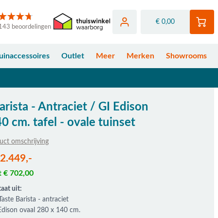
€ 0,00
143 beoordelingen
uinaccessoires
Outlet
Meer
Merken
Showrooms
arista - Antraciet / GI Edison
 cm. tafel - ovale tuinset
uct omschrijving
fhankelijk van de gekozen opties
 2.449,-
t € 702,00
aat uit:
Taste Barista - antraciet
 Edison ovaal 280 x 140 cm.