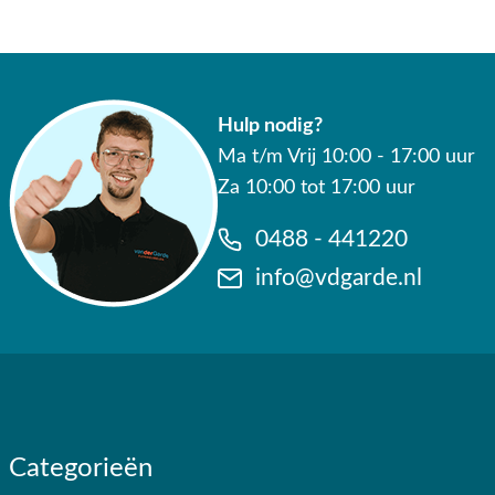
Waarom kopen bij Van der Garde tuinmeubele
✔ 80 jaar ervaring
✔ Persoonlijk advies van specialisten
Hulp nodig?
Ma t/m Vrij 10:00 - 17:00 uur
✔ 9.4/10 uit 19.500+ klantbeoordelingen
Za 10:00 tot 17:00 uur
✔ Gratis verzending vanaf €50,-
0488 - 441220
✔ Goede service
info@vdgarde.nl
Categorieën