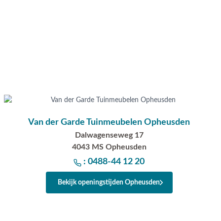
gewicht is en onderhoudsvrij is. Het tafelblad van de Edison tu
polywood. De polywood latten zijn in een ovale vorm over het
een soort kunststof met de uitstraling van hout. Het voordeel v
niet gaat 'werken' zoals echt hout. Bij polywood dien je wel r
plaatsen van glaswerk, bloempotten etc. Lees hiervoor het on
Deze set bestaat uit:
8x tuinstoel Taste Barista - antraciet
1x tuintafel Edison ovaal 280 x 140 cm.
Van der Garde Tuinmeubelen Opheusden
Deze tuinset wordt geleverd inclusief zitkussens.
Dalwagenseweg 17
Vragen of hulp nodig?
4043 MS Opheusden
Heb je nog vragen over de tuinset met ovale tuintafel Edison 
: 0488-44 12 20
tuinstoelen Barista van Taste? Bel ons dan op
0488-441220
, s
Bekijk openingstijden Opheusden
naar
info@vdgarde.nl
of maak gebruik van de chatfunctie recht
Uiteraard ben je ook van harte welkom in één van onze show
of Apeldoorn. Onze specialisten voorzien je graag van een des
koffie staat klaar!