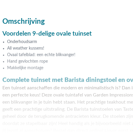
Omschrijving
Voordelen 9-delige ovale tuinset
Onderhoudsarm
All weather kussens!
Ovaal tafelblad: een echte blikvanger!
Hand gevlochten rope
Makkelijke montage
Complete tuinset met Barista diningstoel en o
Een tuinset aanschaffen die modern en minimalistisch is? Dan i
een perfecte keus! Deze ovale tuintafel van Garden Impressions
een blikvanger in je tuin hebt staan. Het prachtige teakhout me
geeft een prachtige uitstraling. De Barista tuinstoelen van Tas
geheel door de terugkomende antracieten kleur. De stoelen zijn
doordat ze stapelbaar zijn! Heel handig als je bijvoorbeeld niet 
jij jezelf al aanschuiven? Bestel dan direct online! Liever eerst