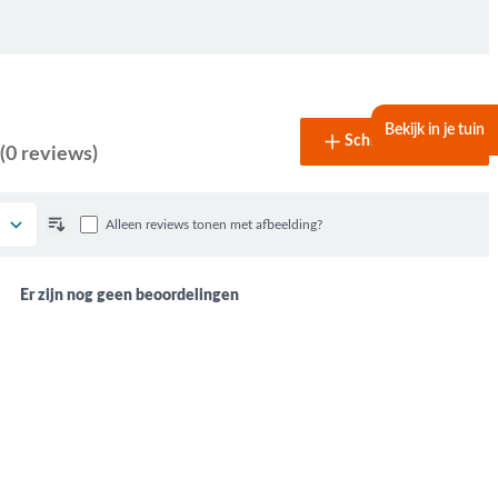
Bekijk in je tuin
Schrijf een review
(0 reviews)
Alleen reviews tonen met afbeelding?
Er zijn nog geen beoordelingen