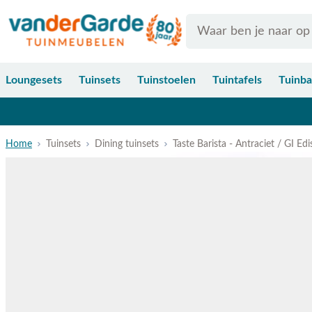
Ga naar de inhoud
Search
Loungesets
Tuinsets
Tuinstoelen
Tuintafels
Tuinb
Home
Tuinsets
Dining tuinsets
Taste Barista - Antraciet / GI Ed