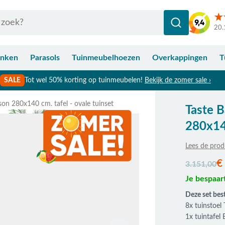
20.
anken
Parasols
Tuinmeubelhoezen
Overkappingen
T
SALE
Tot wel 50% korting op tuinmeubelen!
Bekijk de zomer sale ›
ison 280x140 cm. tafel - ovale tuinset
Taste B
280x140
Lees de prod
De prijs is a
€
3.151,00
Je bespaar
Deze set best
8x tuinstoel 
1x tuintafel