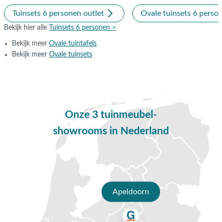
combinatie van stijl en comfort. Met zijn aluminium onderstel
en Xerix coating is deze stoel niet alleen
Tuinsets 6 personen outlet
Ovale tuinsets 6 perso
onderhoudsvriendelijk, maar ook een prachtige toevoeging
Bekijk hier alle
Tuinsets 6 personen >
aan elke tuin. De voorgevormde kunststof kuip biedt een
Bekijk meer
Ovale tuintafels
ergonomisch zitcomfort, dat nog verder verbeterd kan
Bekijk meer
Ovale tuinsets
worden met een bijpassend kussentje. De vierkante
vormgeving van de poten geeft de stoel een uniek karakter.
Maak jouw ideale tuinset compleet met de Sophie tafels, en
geniet van het beste wat Hartman te bieden heeft. Met de
Hartman Sophie Element tuinstoel haal je comfort en stijl
Onze 3 tuinmeubel-
naar een hoger niveau.
showrooms in Nederland
Eigenschappen 4 Seasons Outdoor Privada
tuintafel - Ovaal
Deze prachtige Privada tuintafel van 4 Seasons Outdoor is
gemaakt van de beste materialen. Het tafelblad is gemaakt
van HPL. Dit is een afkorting die staat voor High Pressure
Apeldoorn
Laminate, of in het Nederlands hogedruk laminaat. HPL
bestaat uit meerdere lagen die onder hoge druk worden