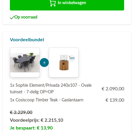
In winkelwagen
Op voorraad
Voordeelbundel
Add Product MTk2Nw== 6a75de7733ed8
1x Sophie Element/Privada 240x107 - Ovale
€ 2.090,00
tuinset - 7-delig OP=OP
€ 139,00
1x Cosiscoop Timber Teak - Gaslantaarn
€ 2.229,00
Voordeelprijs:
€ 2.215,10
Je bespaart:
€ 13,90