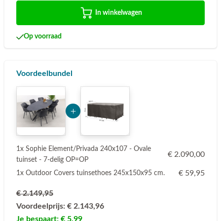
In winkelwagen
Op voorraad
Voordeelbundel
Add Product MzYz 6a75de7733ed8
1x Sophie Element/Privada 240x107 - Ovale
€ 2.090,00
tuinset - 7-delig OP=OP
€ 59,95
1x Outdoor Covers tuinsethoes 245x150x95 cm.
€ 2.149,95
Voordeelprijs:
€ 2.143,96
Je bespaart:
€ 5,99