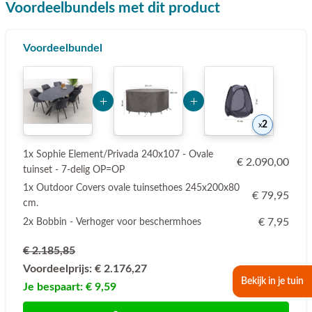
Voordeelbundels met dit product
Voordeelbundel
Add Product Nzg0MQ== 6a75de7733ed8
Add Product NTMxNQ=
2
1x Sophie Element/Privada 240x107 - Ovale
€ 2.090,00
tuinset - 7-delig OP=OP
1x Outdoor Covers ovale tuinsethoes 245x200x80
€ 79,95
cm.
€ 7,95
2x Bobbin - Verhoger voor beschermhoes
€ 2.185,85
Voordeelprijs:
€ 2.176,27
Bekijk in je tuin
Je bespaart:
€ 9,59