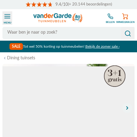
9.4/10
(+ 20.144 beoordelingen)
Ga naar de inhoud
BELLEN
WINKELWAGEN
MENU
Search
SALE
Tot wel 50% korting op tuinmeubelen!
Bekijk de zomer sale ›
Dining tuinsets