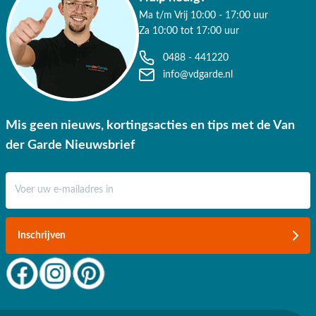
je graag van een deskundig advies op maat.
Ma t/m Vrij 10:00 - 17:00 uur
Za 10:00 tot 17:00 uur
Waarom kopen bij Van der Garde
0488 - 441220
tuinmeubelen?
info@vdgarde.nl
✔ 80 jaar ervaring
✔ Persoonlijk advies van specialisten
Mis geen nieuws, kortingsacties en tips met de Van
✔ 9.4/10 uit 19.500+ klantbeoordelingen
der Garde Nieuwsbrief
✔ Gratis verzending vanaf €50,-
E-mail adres
✔ 3 fysieke showrooms
Inschrijven