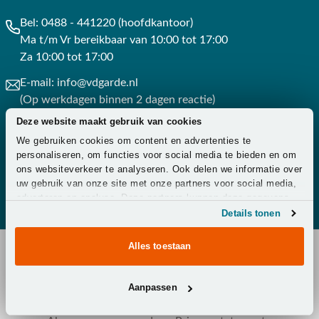
Bel:
0488 - 441220 (hoofdkantoor)
Ma t/m Vr bereikbaar van 10:00 tot 17:00
Za 10:00 tot 17:00
E-mail:
info@vdgarde.nl
(Op werkdagen binnen 2 dagen reactie)
Deze website maakt gebruik van cookies
Whatsapp:
0488441220
We gebruiken cookies om content en advertenties te
(Op werkdagen binnen 3 uur reactie)
personaliseren, om functies voor social media te bieden en om
ons websiteverkeer te analyseren. Ook delen we informatie over
Contact
uw gebruik van onze site met onze partners voor social media,
adverteren en analyse. Deze partners kunnen deze gegevens
combineren met andere informatie die u aan ze heeft verstrekt
Details tonen
of die ze hebben verzameld op basis van uw gebruik van hun
services.
Alles toestaan
Copyright © 2026 - Van der Garde Tuinmeubelen -
Aanpassen
Klantenservice
-
Overeenkomst ontbinden
-
Zakelijk
-
Zorg
-