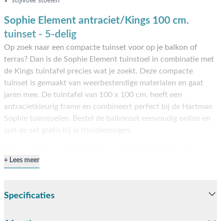
stijlvolle stoelen
Sophie Element antraciet/Kings 100 cm.
tuinset - 5-delig
Op zoek naar een compacte tuinset voor op je balkon of
terras? Dan is de Sophie Element tuinstoel in combinatie met
de Kings tuintafel precies wat je zoekt. Deze compacte
tuinset is gemaakt van weerbestendige materialen en gaat
jaren mee. De tuintafel van 100 x 100 cm. heeft een
antracietkleurig frame en combineert perfect bij de Hartman
Sophie tuinstoelen. Bestel de balkonset eenvoudig online en
laat de set gratis bij je thuisbezorgen.
Eigenschappen Hartman Sophie Element
Lees meer
tuinstoel
De tuinset bestaat uit 4 Hartman Sophie Element tuinstoelen
en 1 Kings 100 x 100 cm. tuintafel. De Hartman Sophie
Specificaties
tuinstoelen staan bekend om hun stevige constructie en gaan
dan ook jarenlang mee. Het frame van de tuinstoelen zijn