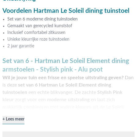
Voordelen Hartman Le Soleil dining tuinstoel
Set van 6 moderne dining tuinstoelen
Gemaakt van gerecycled kunststof
Inclusief comfortabel zitkussen
Unieke kleurrijke roze tuinstoelen
2 jaar garantie
Set van 6 - Hartman Le Soleil Element dining
armstoelen - Stylish pink - Alu poot
Wil je jouw tuin een frisse en speelse uitstraling geven?
Dan
is deze
set van 6 Hartman Le Soleil Element dining
tuinstoelen
een echte blikvanger. De zachte
Stylish Pink
kleur
zorgt voor een
moderne uitstraling
en laat zich
makkelijk combineren met andere kleuren uit de Le Soleil
serie. Dankzij de
voorgevormde rugleuning
en de
Lees meer
meegeleverde zitkussens
geniet je van prettig zitcomfort
tijdens een uitgebreid diner of een gezellig koffiemoment in
de tuin. De stoelen zijn licht van gewicht en daardoor