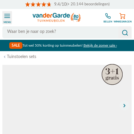
9.4/10
(+ 20.144 beoordelingen)
Ga naar de inhoud
BELLEN
WINKELWAGEN
MENU
Search
SALE
Tot wel 50% korting op tuinmeubelen!
Bekijk de zomer sale ›
Tuinstoelen sets