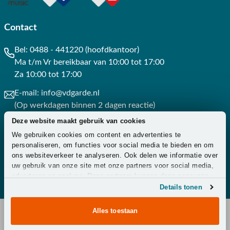
Contact
Bel:
0488 - 441220 (hoofdkantoor)
Ma t/m Vr bereikbaar van 10:00 tot 17:00
Za 10:00 tot 17:00
E-mail:
info@vdgarde.nl
(Op werkdagen binnen 2 dagen reactie)
Deze website maakt gebruik van cookies
Whatsapp:
0488441220
We gebruiken cookies om content en advertenties te
(Op werkdagen binnen 3 uur reactie)
personaliseren, om functies voor social media te bieden en om
ons websiteverkeer te analyseren. Ook delen we informatie over
Contact
uw gebruik van onze site met onze partners voor social media,
adverteren en analyse. Deze partners kunnen deze gegevens
combineren met andere informatie die u aan ze heeft verstrekt
Details tonen
of die ze hebben verzameld op basis van uw gebruik van hun
services.
Alles toestaan