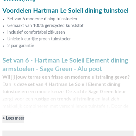
Voordelen Hartman Le Soleil dining tuinstoel
Set van 6 moderne dining tuinstoelen
Gemaakt van 100% gerecycled kunststof
Inclusief comfortabel zitkussen
Unieke kleurrijke groen tuinstoelen
2 jaar garantie
Set van 6 - Hartman Le Soleil Element dining
armstoelen - Sage Green - Alu poot
Wil jij jouw terras een frisse en moderne uitstraling geven?
Dan is deze
set van 4 Hartman Le Soleil Element dining
tuinstoelen
een mooie keuze. De zachte
Sage Green kleur
zorgt voor een
rustige en trendy uitstraling
en laat zich
makkelijk combineren met verschillende tuintafels. Door de
voorgevormde rugleuning
en het
meegeleverde kussen
Lees meer
geniet je van prettig zitcomfort tijdens het eten of natafelen.
Ook handig, de stoelen zijn licht van gewicht en daardoor
eenvoudig te verplaatsen. Bestel eenvoudig online of kom