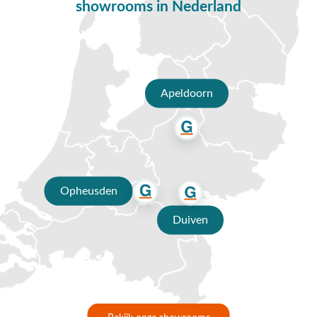
showrooms in Nederland
Vragen of hulp nodig?
Heb je nog vragen over de Set van 6 Hartman Le Soleil
tuinstoelen? Bel ons dan op
0488-441220
, stuur een e-mail
naar
info@vdgarde.nl
of maak gebruik van de chatfunctie.
Uiteraard ben je ook van harte welkom in onze showroom in
Apeldoorn
Opheusden, Duiven of Apeldoorn. Onze specialisten voorzien
je graag van een deskundig advies op maat.
Waarom kopen bij Van der Garde
tuinmeubelen?
✔ 80 jaar ervaring
Opheusden
✔ Persoonlijk advies van specialisten
Duiven
✔
9.4/10 uit 19.500+ klantbeoordelingen
✔ Gratis verzending vanaf €50,-
✔ 3 fysieke showrooms