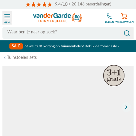
9.4/10
(+ 20.146 beoordelingen)
Ga naar de inhoud
BELLEN
WINKELWAGEN
MENU
Search
SALE
Tot wel 50% korting op tuinmeubelen!
Bekijk de zomer sale ›
Tuinstoelen sets