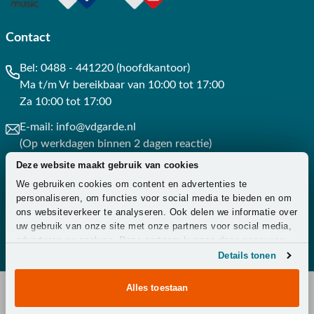
Contact
Bel:
0488 - 441220 (hoofdkantoor)
Ma t/m Vr bereikbaar van 10:00 tot 17:00
Za 10:00 tot 17:00
E-mail:
info@vdgarde.nl
(Op werkdagen binnen 2 dagen reactie)
Deze website maakt gebruik van cookies
Whatsapp:
0488441220
We gebruiken cookies om content en advertenties te
(Op werkdagen binnen 3 uur reactie)
personaliseren, om functies voor social media te bieden en om
ons websiteverkeer te analyseren. Ook delen we informatie over
Contact
uw gebruik van onze site met onze partners voor social media,
adverteren en analyse. Deze partners kunnen deze gegevens
combineren met andere informatie die u aan ze heeft verstrekt
Details tonen
of die ze hebben verzameld op basis van uw gebruik van hun
services.
Alles toestaan