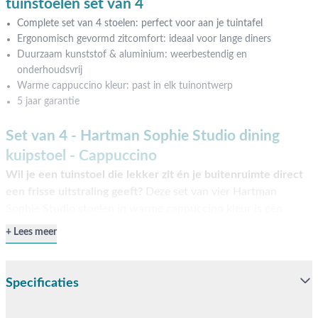
tuinstoelen set van 4
Complete set van 4 stoelen: perfect voor aan je tuintafel
Ergonomisch gevormd zitcomfort: ideaal voor lange diners
Duurzaam kunststof & aluminium: weerbestendig en
onderhoudsvrij
Warme cappuccino kleur: past in elk tuinontwerp
5 jaar garantie
Set van 4 - Hartman Sophie Studio dining
kuipstoel - Cappuccino
Wil je een tuinstoel die lekker zit én je buitenruimte direct
een frisse uitstraling geeft?
Deze set van vier Hartman
Sophie Studio stoelen in warme cappuccino kleur is een
stijlvolle keuze die comfort en gebruiksgemak perfect
Lees meer
combineert. Met z’n moderne kuipvorm en warme kleur past
deze stoel perfect in elke tuin of op een balkon. Of je nu
uitgebreid wilt tafelen of gewoon even wilt ontspannen met
Specificaties
een boek: deze kuipstoel voelt meteen goed. Shop eenvoudig
online of ervaar het zitcomfort zelf in een van onze