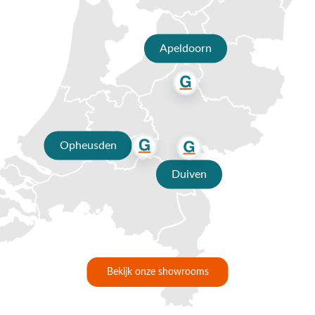
Waarom kopen bij Van der Garde
tuinmeubelen?
Apeldoorn
✔ 80 jaar ervaring
✔ Persoonlijk advies van specialisten
✔ 9.4/10 uit 19.500+ klantbeoordelingen
✔ Gratis verzending vanaf €50,-
Opheusden
✔ 3 fysieke showrooms
Duiven
Bekijk onze showrooms