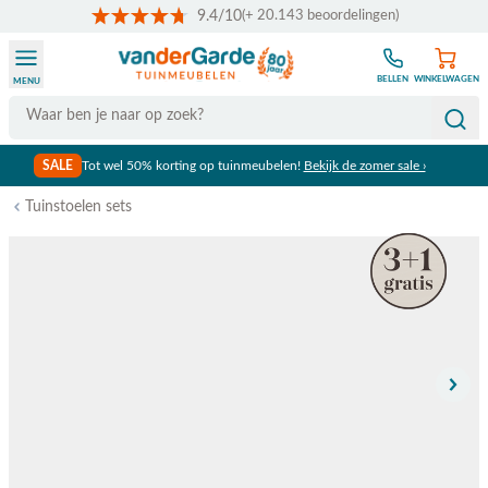
9.4/10
(+ 20.143 beoordelingen)
Ga naar de inhoud
BELLEN
WINKELWAGEN
MENU
Search
SALE
Tot wel 50% korting op tuinmeubelen!
Bekijk de zomer sale ›
Tuinstoelen sets