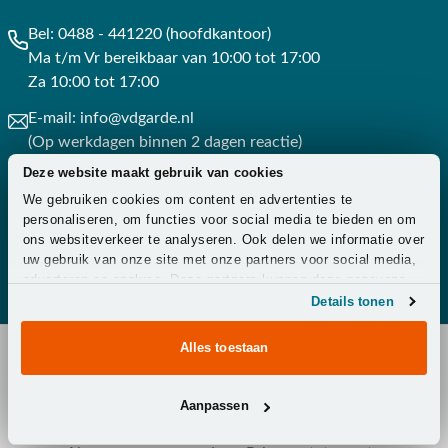
Bel:
0488 - 441220 (hoofdkantoor)
Ma t/m Vr bereikbaar van 10:00 tot 17:00
Za 10:00 tot 17:00
E-mail:
info@vdgarde.nl
(Op werkdagen binnen 2 dagen reactie)
Deze website maakt gebruik van cookies
Whatsapp:
0488441220
We gebruiken cookies om content en advertenties te
(Op werkdagen binnen 3 uur reactie)
personaliseren, om functies voor social media te bieden en om
ons websiteverkeer te analyseren. Ook delen we informatie over
Contact
uw gebruik van onze site met onze partners voor social media,
adverteren en analyse. Deze partners kunnen deze gegevens
combineren met andere informatie die u aan ze heeft verstrekt
Details tonen
of die ze hebben verzameld op basis van uw gebruik van hun
services.
Alles toestaan
Copyright © 2026 - Van der Garde Tuinmeubelen -
Aanpassen
Klantenservice
-
Overeenkomst ontbinden
-
Zakelijk
-
Zorg
-