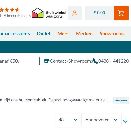
€ 0,00
146 beoordelingen
uinaccessoires
Outlet
Meer
Merken
Showrooms
anaf €50,-
Contact/Showrooms
0488 - 441220
De Hartman Shades of Colour-collectie brengt subtiele kleur en organische vormen samen in modern, tijdloos buitenmeubilair. Dankzij hoogwaardige materialen en zachte tinten zoals cappuccino, lichtgroen en zand creëer je een stijlvolle en harmonieuze tuinsfeer. Bekijk het uitgebreide assortiment Hartman Shades of Colour collectie bij Van der Garde Tuinmeubelen hieronder online. Je bent ook van harte welkom in één van onze showrooms in Opheusden, Duiven of Apeldoorn.
Lees meer
Toon