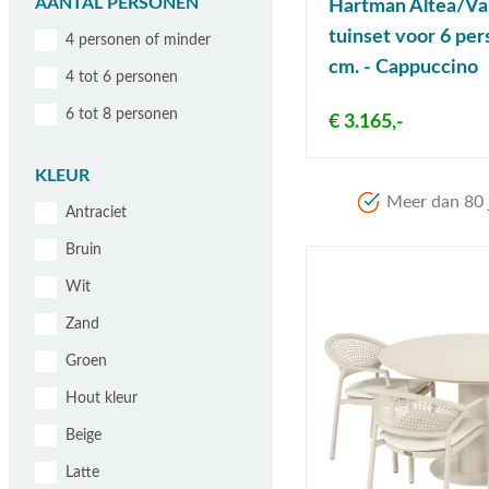
AANTAL PERSONEN
Hartman Altea/Val
tuinset voor 6 pe
4 personen of minder
cm. - Cappuccino
4 tot 6 personen
6 tot 8 personen
€ 3.165,-
KLEUR
Meer dan 80 j
Antraciet
Bruin
Wit
Zand
Groen
Hout kleur
Beige
Latte