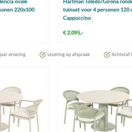
encia ovale
Hartman Toledo/Girona rond
rsonen 220x100
tuinset voor 4 personen 120 
Cappuccino
€ 2.095,-
aar ervaring
Levering op afspraak
Achteraf 