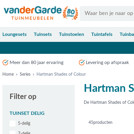
Ga naar de inhoud
Search
Loungesets
Tuinsets
Tuinstoelen
Tuintafels
Tuinb
Meer dan 80 jaar ervaring
Levering op afspraak
Home
Series
Hartman Shades of Colour
Hartman S
Filter op
TUINSET DELIG
45
producten
5-delig
7-delig