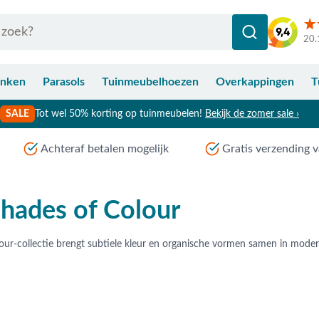
20.
anken
Parasols
Tuinmeubelhoezen
Overkappingen
T
SALE
Tot wel 50% korting op tuinmeubelen!
Bekijk de zomer sale ›
Achteraf betalen mogelijk
Gratis verzending v
hades of Colour