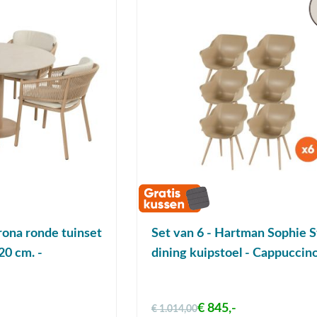
ona ronde tuinset
Set van 6 - Hartman Sophie S
20 cm. -
dining kuipstoel - Cappuccin
€ 845,-
€ 1.014,00