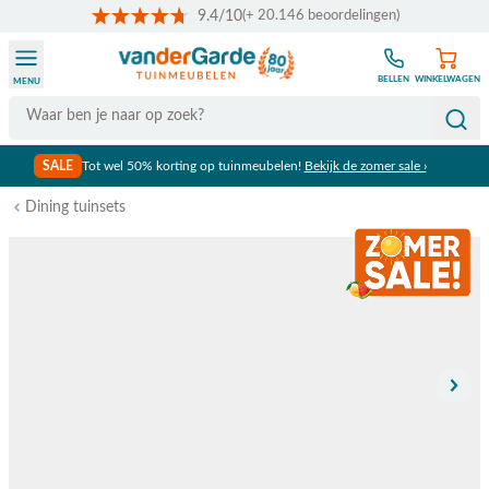
9.4/10
(+ 20.146 beoordelingen)
Ga naar de inhoud
BELLEN
WINKELWAGEN
MENU
Search
SALE
Tot wel 50% korting op tuinmeubelen!
Bekijk de zomer sale ›
Dining tuinsets