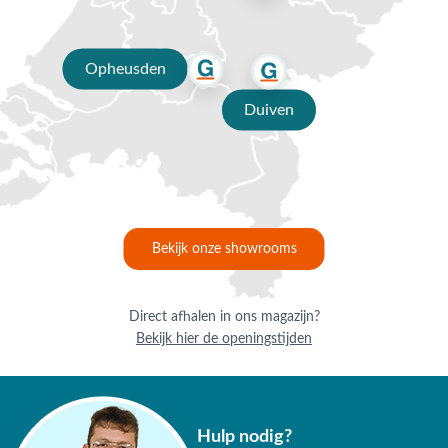
ons dan op
0488-441220
, stuur een e-mail naar
info@vdgarde.nl
of maak gebruik van de chatfunctie.
Uiteraard ben je ook van harte welkom in onze showroom in
Opheusden
Opheusden, Duiven of Apeldoorn. Onze specialisten voorzien
Duiven
je graag van een deskundig advies op maat.
Waarom kopen bij Van der Garde
tuinmeubelen?
✔ 80 jaar ervaring
✔ Persoonlijk advies van specialisten
Bekijk onze showrooms
✔ 9.4/10 uit 19.500+ klantbeoordelingen
Direct afhalen in ons magazijn?
✔ Gratis verzending vanaf €50,-
Bekijk hier de openingstijden
✔ Goede service
Hulp nodig?