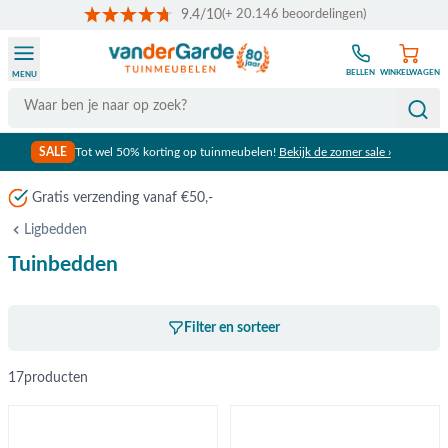
9.4/10
(+ 20.146 beoordelingen)
Ga naar de inhoud
BELLEN
WINKELWAGEN
MENU
Search
SALE
Tot wel 50% korting op tuinmeubelen!
Bekijk de zomer sale ›
Gratis verzending vanaf €50,-
Ligbedden
Tuinbedden
Filter en sorteer
17
producten