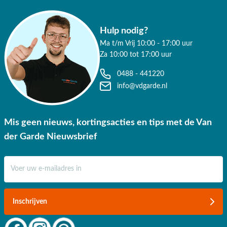
tuinmeubelspecialist. Onze webshop is zo eenvoudig mogelijk
ingericht, zodat je al je gewenste producten in één keer kunt bestellen.
Naast online bestellen, ben je ook van harte welkom in één van onze
Hulp nodig?
showrooms in Apeldoorn, Duiven of Opheusden. We ontvangen je
Ma t/m Vrij 10:00 - 17:00 uur
graag!
Za 10:00 tot 17:00 uur
Heb je nog vragen? Wij zijn van maandag tot en met zaterdag van
0488 - 441220
10.00 - 17.00 uur bereikbaar op 0488-441220. Liever mailen? Dat doe
info@vdgarde.nl
je gemakkelijk met onze
klantenservice
.
Mis geen nieuws, kortingsacties en tips met de Van
der Garde Nieuwsbrief
E-mail adres
Inschrijven