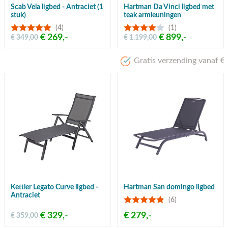
Scab Vela ligbed - Antraciet (1
Hartman Da Vinci ligbed met
stuk)
teak armleuningen
(4)
(1)
€ 269,-
€ 899,-
€ 349,00
€ 1.199,00
Gratis verzending vanaf €50,-
Kettler Legato Curve ligbed -
Hartman San domingo ligbed
Antraciet
(6)
€ 329,-
€ 279,-
€ 359,00