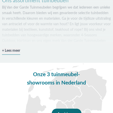
Ons assortiment tuinbedden
Bij Van der Garde Tuinmeubelen begrijpen we dat iedereen een unieke
smaak heeft. Daarom bieden wij een gevarieerde selectie tuinbedden
in verschillende kleuren en materialen. Ga je voor de tijdloze uitstraling
van antraciet of voor de warmte van hout? En ligt jouw voorkeur voor
materialen bij textileen, kunststof, teakhout of rope? Bij ons vind je
tuinbedden van hoogwaardige merken, waaronder 4-Seasons
Outdoor, Hartman en ons eigen merk Van der Garde Tuinmeubelen
Premium.
Lees meer
Omdat sommige tuinen meer ruimte bieden dan andere, hebben wij
tuinbedden die beschikbaar zijn als individueel stuk, maar verkopen wij
ook complete sets. Voor degene die de voorkeur geven aan een
ruimere ligplek, hebben we ook tweepersoons tuinbedden waar je
Onze 3 tuinmeubel-
gezellig samen op kunt liggen.
showrooms in Nederland
Accessoires bij onze tuinbedden
Een tuinbed is pas compleet met de juiste accessoires. Bij Van der
Garde vind je een ruim assortiment aan opties om jouw tuin nog meer
aan te kleden. Denk aan handige bijzettafeltjes bij de tuinbedden,
waardoor je je drankje of boek binnen handbereik houdt. Maar onze