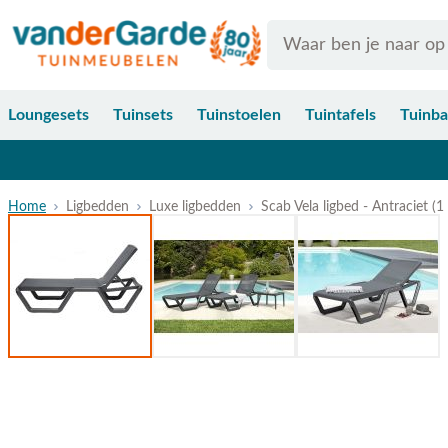
Ga naar de inhoud
Search
Loungesets
Tuinsets
Tuinstoelen
Tuintafels
Tuinb
Home
Ligbedden
Luxe ligbedden
Scab Vela ligbed - Antraciet (1