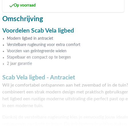
Op voorraad
Omschrijving
Voordelen Scab Vela ligbed
Modern ligbed in antraciet
Verstelbare rugleuning voor extra comfort
Voorzien van geïntegreerde wielen
Stapelbaar en compact op te bergen
2 jaar garantie
Scab Vela ligbed - Antraciet
Wil je comfortabel ontspannen aan het zwembad of in de tuin
combineert een strak modern design met praktisch gebruiksgem
het ligbed een rustige moderne uitstraling die perfect past op 
in een moderne tuin.
Dankzij de verstelbare rugleuning kies je eenvoudig jouw ideale
ontspannen een boek te lezen. De geïntegreerde wielen maken 