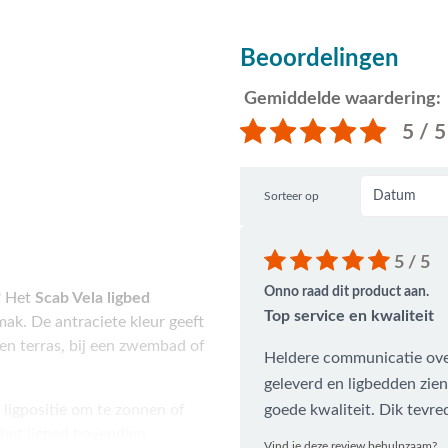
Beoordelingen
Gemiddelde waardering:
5 / 5
Sorteer op
5 / 5
Onno raad dit product aan.
? Het
Scab Vela ligbed
Top service en kwaliteit
ak. De antraciete kleur geeft
een terras, bij een zwembad of
Heldere communicatie over
geleverd en ligbedden zien
 ligpositie om te zonnen of
goede kwaliteit. Dik tevre
het ligbed bovendien
Vind je deze review behulpzaam?