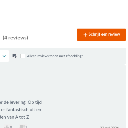
Schrijf een review
(4 reviews)
Alleen reviews tonen met afbeelding?
 de levering. Op tijd
 er fantastisch uit en
den van A tot Z
0
1
23 mrt 2026