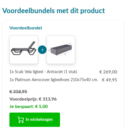
Voordeelbundels met dit product
Voordeelbundel
Add Product MjY1 6a76e3655b326
€ 269,00
1x Scab Vela ligbed - Antraciet (1 stuk)
€ 49,95
1x Platinum Aerocover ligbedhoes 210x75x40 cm.
€ 318,95
Voordeelprijs:
€ 313,96
Je bespaart:
€ 5,00
In winkelwagen