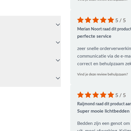
meebeweegt. Bestel eenvoudig
5 / 5
Merian Noort raad dit product
perfecte service
iet gecombineerd met
cht van gewicht en eenvoudig
zeer snelle orderverwerkin
schoonmaakmiddel.
communicatie via de e-mai
correct en behulpzaam zek
tspannen. Daarnaast is het
nt opbergen wanneer je ze
Vind je deze review behulpzaam?
s je het ligbed eenvoudig naar
5 / 5
Raijmond raad dit product aan
s dan op
0488-441220
, stuur
Super mooie lichtbedden
ctie. Uiteraard ben je ook
Apeldoorn. Onze specialisten
Bedden zijn een genot om t