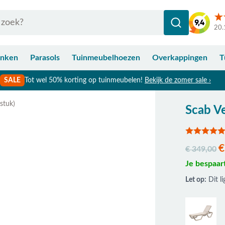
20.
anken
Parasols
Tuinmeubelhoezen
Overkappingen
T
SALE
Tot wel 50% korting op tuinmeubelen!
Bekijk de zomer sale ›
 stuk)
Scab Ve
€
€ 349,00
Je bespaar
Let op:
Dit li