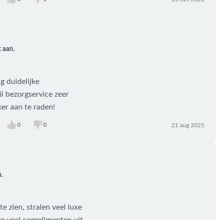
 aan.
g duidelijke
l bezorgservice zeer
er aan te raden!
0
0
21 aug 2025
.
e zien, stralen veel luxe