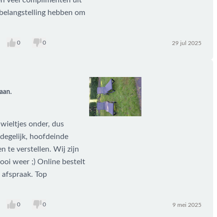
en veel complimenten uit
 belangstelling hebben om
0
0
29 jul 2025
aan.
 wieltjes onder, dus
rdegelijk, hoofdeinde
n te verstellen. Wij zijn
ooi weer ;) Online bestelt
 afspraak. Top
0
0
9 mei 2025