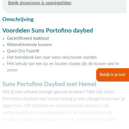
Bekijk showrooms & openingstijden
Omschrijving
Voordelen Suns Portofino daybed
Gecertificeerd teakhout
Waterafstotende kussens
Quick Dry Foam®
Het hemeldoek kan naar wens verschoven worden
Met behulp van een lus en houten staafje zijn de kussen vast te
zetten
Bekijk in je tuin
Suns Portofino Daybed met Hemel
Wil jij het ultieme lounge-gevoel ervaren? Met het Suns
Portofino daybed met hemel breng je een vleugje luxe naar je
eigen tuin. Dit stijlvolle en comfortabele daybed is de
perfecte plek om te ontspannen in de zon of juist in de
schaduw, dankzij de elegante hemel. Zie je jezelf al liggen,
wegdromen in de comfortabele kussens met een goed boek