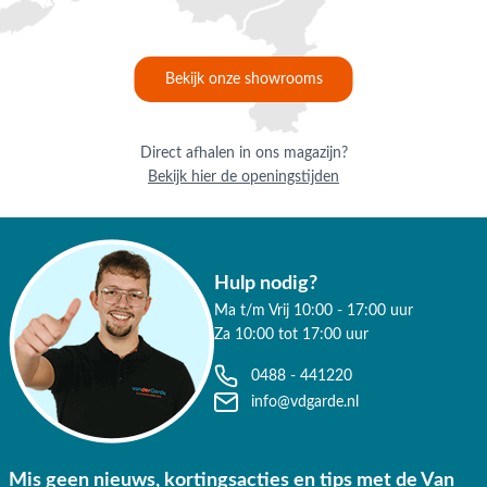
✔ 9.4/10 uit 19.500+ klantbeoordeling
✔ Gratis verzending vanaf €50,-
Bekijk onze showrooms
✔ 3 fysieke showrooms
Direct afhalen in ons magazijn?
Bekijk hier de openingstijden
Hulp nodig?
Ma t/m Vrij 10:00 - 17:00 uur
Za 10:00 tot 17:00 uur
0488 - 441220
info@vdgarde.nl
Mis geen nieuws, kortingsacties en tips met de Van