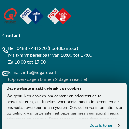
Contact
Bel:
0488 - 441220 (hoofdkantoor)
Ma t/m Vr bereikbaar van 10:00 tot 17:00
Za 10:00 tot 17:00
E-mail:
info@vdgarde.nl
(Op werkdagen binnen 2 dagen reactie)
Deze website maakt gebruik van cookies
Whatsapp:
0488441220
We gebruiken cookies om content en advertenties te
(Op werkdagen binnen 3 uur reactie)
personaliseren, om functies voor social media te bieden en om
ons websiteverkeer te analyseren. Ook delen we informatie over
Contact
uw gebruik van onze site met onze partners voor social media,
adverteren en analyse. Deze partners kunnen deze gegevens
combineren met andere informatie die u aan ze heeft verstrekt
Details tonen