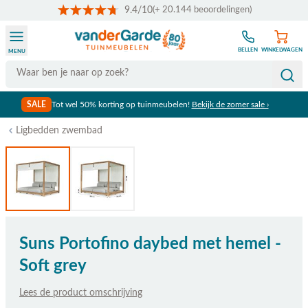
9.4/10
(+ 20.144 beoordelingen)
Ga naar de inhoud
BELLEN
WINKELWAGEN
MENU
Search
SALE
Tot wel 50% korting op tuinmeubelen!
Bekijk de zomer sale ›
Ligbedden zwembad
Suns Portofino daybed met hemel -
Soft grey
Lees de product omschrijving