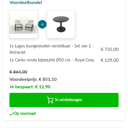
Voordeelbundel
Add Product NzYwNg== 6a784978b2c4b
1x Lagos loungestoelen verstelbaar - Set van 2 -
€ 735,00
Antraciet
€ 129,00
1x Canto ronde bijzettafel Ø50 cm. - Royal Grey
€ 864,00
Voordeelprijs:
€ 851,10
Je bespaart:
€ 12,90
In winkelwagen
Op voorraad