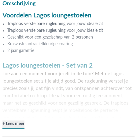
Omschrijving
Voordelen Lagos loungestoelen
Traploos verstelbare rugleuning voor jouw ideale zit
Traploos verstelbare rugleuning voor jouw ideale zit
Geschikt voor een gezelschap van 2 personen
Krasvaste antracietkleurige coating
2 jaar garantie
Lagos loungestoelen - Set van 2
Toe aan een moment voor jezelf in de tuin? Met de Lagos
loungestoelen set zit je altijd goed. De rugleuning verstel je
precies zoals jij dat fijn vindt, van ontspannen achterover tot
comfortabel rechtop. Ideaal voor een rustig leesmoment,
maar net zo geschikt voor een gezellig gesprek. De traploos
verstelbare rugleuning helpt je moeiteloos de perfecte
houding te vinden. Zet er een klein bijzettafeltje naast voor je
Lees meer
drankje en je relaxplek is compleet. Deze loungestoel is
gemaakt voor wie graag comfortabel zit, zonder gedoe. Het