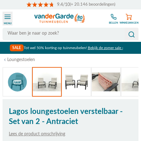
9.4/10
(+ 20.146 beoordelingen)
Ga naar de inhoud
BELLEN
WINKELWAGEN
MENU
Search
SALE
Tot wel 50% korting op tuinmeubelen!
Bekijk de zomer sale ›
Loungestoelen
Bekijk afmetingen
Lagos loungestoelen verstelbaar -
Set van 2 - Antraciet
Lees de product omschrijving
De prijs is afhankelijk van de gekozen opties