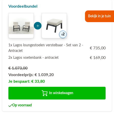
Voordeelbundel
Add Product NTEzMg== 6a784978b2c4b
Bekijk in je tuin
2
1x Lagos loungestoelen verstelbaar - Set van 2 -
€ 735,00
Antraciet
€ 169,00
2x Lagos voetenbank - antraciet
€ 1.073,00
Voordeelprijs:
€ 1.039,20
Je bespaart:
€ 33,80
In winkelwagen
Op voorraad