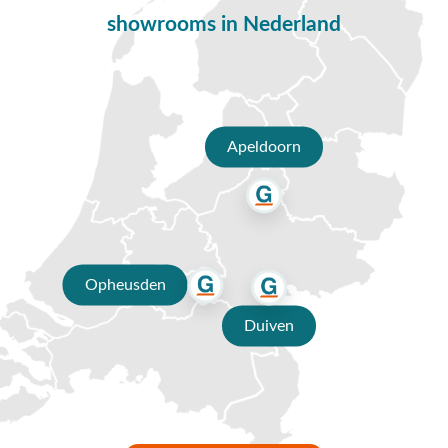
op
0488-441220
, stuur een e-mail naar
info@vdgarde.nl
of
showrooms in Nederland
maak gebruik van de chatfunctie. Uiteraard ben je ook van
harte welkom in onze showroom in Opheusden, Duiven of
Apeldoorn. Onze specialisten voorzien je graag van een
deskundig advies op maat.
Waarom kopen bij Van der Garde
Apeldoorn
tuinmeubelen?
✔ 80 jaar ervaring
✔ Persoonlijk advies van specialisten
✔ Gratis verzending vanaf €50,-
Opheusden
✔ 3 fysieke showrooms
Duiven