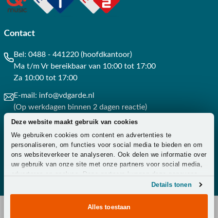
Contact
Bel:
0488 - 441220 (hoofdkantoor)
Ma t/m Vr bereikbaar van 10:00 tot 17:00
Za 10:00 tot 17:00
E-mail:
info@vdgarde.nl
(Op werkdagen binnen 2 dagen reactie)
Deze website maakt gebruik van cookies
Whatsapp:
0488441220
We gebruiken cookies om content en advertenties te
(Op werkdagen binnen 3 uur reactie)
personaliseren, om functies voor social media te bieden en om
ons websiteverkeer te analyseren. Ook delen we informatie over
Contact
uw gebruik van onze site met onze partners voor social media,
adverteren en analyse. Deze partners kunnen deze gegevens
combineren met andere informatie die u aan ze heeft verstrekt
Details tonen
of die ze hebben verzameld op basis van uw gebruik van hun
services.
Alles toestaan