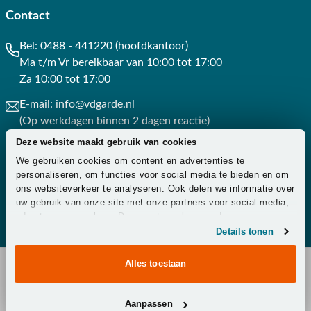
Contact
Bel:
0488 - 441220 (hoofdkantoor)
Ma t/m Vr bereikbaar van 10:00 tot 17:00
Za 10:00 tot 17:00
E-mail:
info@vdgarde.nl
(Op werkdagen binnen 2 dagen reactie)
Deze website maakt gebruik van cookies
Whatsapp:
0488441220
We gebruiken cookies om content en advertenties te
(Op werkdagen binnen 3 uur reactie)
personaliseren, om functies voor social media te bieden en om
ons websiteverkeer te analyseren. Ook delen we informatie over
Contact
uw gebruik van onze site met onze partners voor social media,
adverteren en analyse. Deze partners kunnen deze gegevens
combineren met andere informatie die u aan ze heeft verstrekt
Details tonen
of die ze hebben verzameld op basis van uw gebruik van hun
services.
Alles toestaan
Copyright © 2026 - Van der Garde Tuinmeubelen -
Aanpassen