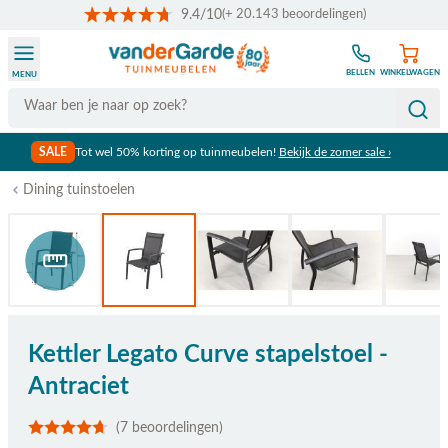
9.4/10
(+ 20.143 beoordelingen)
Ga naar de inhoud
BELLEN
WINKELWAGEN
MENU
Search
SALE
Tot wel 50% korting op tuinmeubelen!
Bekijk de zomer sale ›
Dining tuinstoelen
Bekijk afmetingen
Kettler Legato Curve stapelstoel -
Antraciet
(7 beoordelingen)