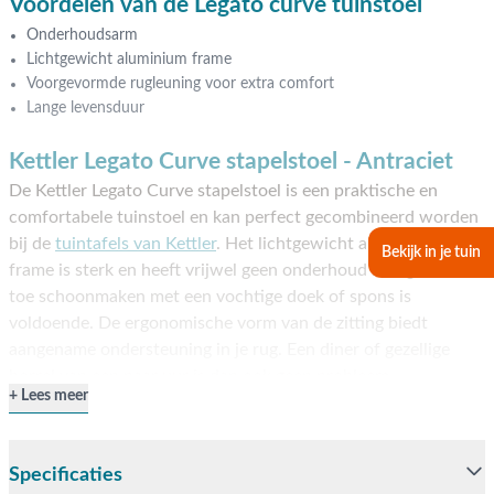
Voordelen van de Legato curve tuinstoel
Onderhoudsarm
Lichtgewicht aluminium frame
Voorgevormde rugleuning voor extra comfort
Lange levensduur
Kettler Legato Curve stapelstoel - Antraciet
De Kettler Legato Curve stapelstoel is een praktische en
comfortabele tuinstoel en kan perfect gecombineerd worden
bij de
tuintafels van Kettler
. Het lichtgewicht aluminium
Bekijk in je tuin
frame is sterk en heeft vrijwel geen onderhoud nodig. Af en
toe schoonmaken met een vochtige doek of spons is
voldoende. De ergonomische vorm van de zitting biedt
aangename ondersteuning in je rug. Een diner of gezellige
borrel van een paar uur is dan ook geen probleem.
Lees meer
Vragen of hulp nodig?
Heb je nog vragen over de Kettler Legato Curve tuinstoel? Bel
Specificaties
ons dan op
0488-441220
, stuur een e-mail naar