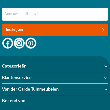
✔ 80 jaar ervaring
E-mail adres
✔ Persoonlijk advies van specialisten
✔ 9.4/10 uit 19.500+ klantbeoordelingen
Inschrijven
✔ Gratis verzending vanaf €50,-
✔ Goede service
Categorieën
Klantenservice
Van der Garde Tuinmeubelen
Bekend van