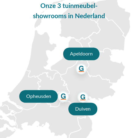
vroeger is nu vervangen door het kunststof vlechtwerk. Dit is
Onze 3 tuinmeubel-
onderhoudsvriendelijk en veel duurzamer dan het rotan van
showrooms in Nederland
vroeger. De open structuur van de Retro vlinder tuinstoel
geeft een ruimtelijk effect.
Eigenschappen Ottowa tuintafel -
uitschuifbaar
Apeldoorn
Het onderstel van de Ottowa tuintafel is gemaakt van stevig
aluminium. Voor extra bescherming is het aluminium
afgewerkt met een antracietkleurige coating. Deze coating
zorgt ervoor dat het frame kras- en stootvast is. Aluminium is
perfect geschikt voor buiten gebruik en heeft weinig
onderhoud nodig. Daarnaast kan aluminium niet verroesten
Opheusden
waardoor het een lange levensduur heeft. Het tafelblad van
de uitschuifbare tuintafel is gemaakt van keramiek. Keramiek
Duiven
heeft net als aluminium weinig onderhoud nodig. Deze harde
steensoort is perfect geschikt als tafelblad. Het keramiek
heeft een robuuste look waardoor de tuintafel een stoere