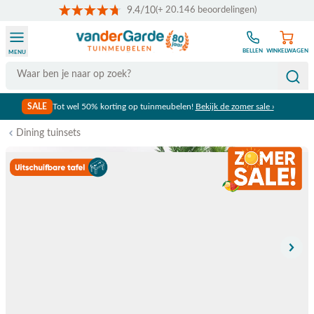
9.4/10
(+ 20.146 beoordelingen)
Ga naar de inhoud
BELLEN
WINKELWAGEN
MENU
Search
SALE
Tot wel 50% korting op tuinmeubelen!
Bekijk de zomer sale ›
Dining tuinsets