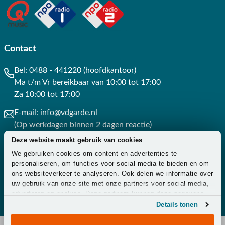
Contact
Bel:
0488 - 441220 (hoofdkantoor)
Ma t/m Vr bereikbaar van 10:00 tot 17:00
Za 10:00 tot 17:00
E-mail:
info@vdgarde.nl
(Op werkdagen binnen 2 dagen reactie)
Deze website maakt gebruik van cookies
Whatsapp:
0488441220
We gebruiken cookies om content en advertenties te
(Op werkdagen binnen 3 uur reactie)
personaliseren, om functies voor social media te bieden en om
ons websiteverkeer te analyseren. Ook delen we informatie over
Contact
uw gebruik van onze site met onze partners voor social media,
adverteren en analyse. Deze partners kunnen deze gegevens
combineren met andere informatie die u aan ze heeft verstrekt
Details tonen
of die ze hebben verzameld op basis van uw gebruik van hun
services.