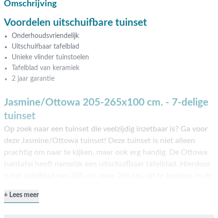
Omschrijving
Voordelen uitschuifbare tuinset
Onderhoudsvriendelijk
Uitschuifbaar tafelblad
Unieke vlinder tuinstoelen
Tafelblad van keramiek
2 jaar garantie
Jasmine/Ottowa 205-265x100 cm. - 7-delige
tuinset
Op zoek naar een tuinset die veelzijdig inzetbaar is? Ga voor
deze Jasmine/Ottowa tuinset! Deze tuinset is niet alleen
prachtig om naar te kijken, maar ook erg handig. De Ottowa
tuintafel heeft namelijk een uitschuifbaar tafelblad. Hierdoor
is het tafelblad van 205 cm. naar 265 cm. uit te breiden. In de
ingeschoven stand kan je 6 personen laten aanschuiven en
Lees meer
uitgeschoven wel 8! De Jasmine tuinstoelen maken dit plaatje
helemaal compleet. Het open structuur in combinatie met het