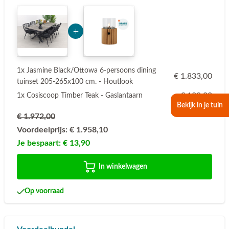
Add Product MTk2Nw== 6a77d5943018b
1x Jasmine Black/Ottowa 6-persoons dining
€ 1.833,00
tuinset 205-265x100 cm. - Houtlook
€ 139,00
1x Cosiscoop Timber Teak - Gaslantaarn
Bekijk in je tuin
€ 1.972,00
Voordeelprijs:
€ 1.958,10
Je bespaart:
€ 13,90
In winkelwagen
Op voorraad