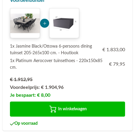
Voordeelbundel
Add Product Mjk4Nw== 6a77d5943018b
1x Jasmine Black/Ottowa 6-persoons dining
€ 1.833,00
tuinset 205-265x100 cm. - Houtlook
1x Platinum Aerocover tuinsethoes - 220x150x85
€ 79,95
cm.
€ 1.912,95
Voordeelprijs:
€ 1.904,96
Je bespaart:
€ 8,00
In winkelwagen
Op voorraad