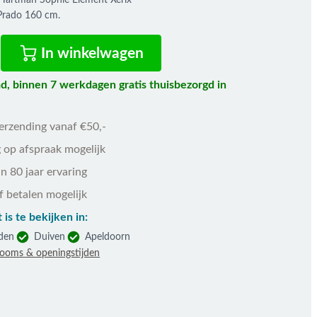
 Hartman Sophie Element Xerix
 Prado 160 cm.
In winkelwagen
d, binnen 7 werkdagen gratis thuisbezorgd in
!
verzending vanaf €50,-
 op afspraak mogelijk
n 80 jaar ervaring
f betalen mogelijk
 is te bekijken in:
den
Duiven
Apeldoorn
rooms & openingstijden