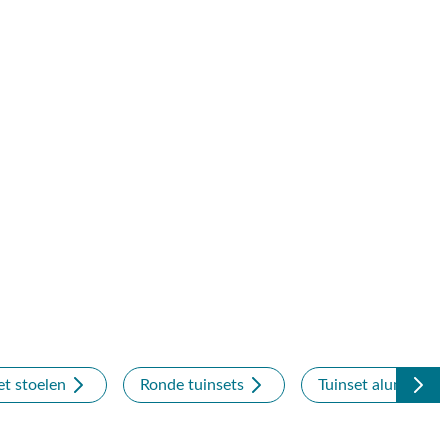
et stoelen
Ronde tuinsets
Tuinset aluminium 