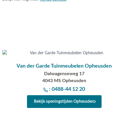
zorgt er tevens voor dat het teak water- en vuilafstotend is. Let
nooit afdekt met een hoes. Wanneer het tafelblad volledig afge
“ademen” en kunnen er lelijke vlekken ontstaan.
Deze set bestaat uit:
6x tuinstoel
1x tuintafel
De set word ongemonteerd bij u geleverd, dit dient u zelf te do
Van der Garde Tuinmeubelen Opheusden
Vragen of hulp nodig?
Dalwagenseweg 17
Heb je nog vragen over de ronde tuinset met Sophie Element t
4043 MS Opheusden
Prado tuintafel van Taste? Bel ons dan op 0488-441220, stuur 
: 0488-44 12 20
info@vdgarde.nl of maak gebruik van de chatfunctie rechts ond
ben je ook van harte welkom in één van onze showrooms in O
Bekijk openingstijden Opheusden
Apeldoorn. Onze specialisten voorzien je graag van een deskun
staat klaar!
Waarom kopen bij Van der Garde tuinmeubele