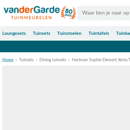
Ga naar de inhoud
Search
Loungesets
Tuinsets
Tuinstoelen
Tuintafels
Tuinb
Home
Tuinsets
Dining tuinsets
Hartman Sophie Element Xerix/T