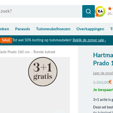
20.
anken
Parasols
Tuinmeubelhoezen
Overkappingen
T
SALE
Tot wel 50% korting op tuinmeubelen!
Bekijk de zomer sale ›
aste Prado 160 cm. - Ronde tuinset
Hartma
Prado 
Lees de prod
De prijs is a
€
2.303,00
Je bespaar
3+1 actie is 
Deze set best