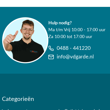
✔ 80 jaar ervaring
✔ Persoonlijk advies van specialisten
Hulp nodig?
✔ 9.4/10 uit 19.500+ klantbeoordelingen
Ma t/m Vrij 10:00 - 17:00 uur
✔ Gratis verzending vanaf €50,-
Za 10:00 tot 17:00 uur
✔ 3 fysieke showrooms
0488 - 441220
info@vdgarde.nl
Categorieën