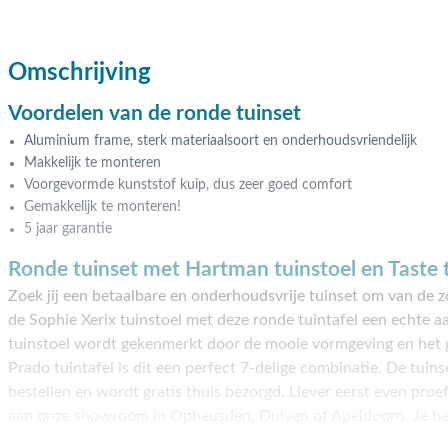
Omschrijving
Voordelen van de ronde tuinset
Aluminium frame, sterk materiaalsoort en onderhoudsvriendelijk
Makkelijk te monteren
Voorgevormde kunststof kuip, dus zeer goed comfort
Gemakkelijk te monteren!
5 jaar garantie
Ronde tuinset met Hartman tuinstoel en Taste t
Zoek jij een betaalbare en onderhoudsvrije tuinset om van de 
de Sophie Xerix tuinstoel met deze ronde tuintafel een echte a
tuinstoel wordt gekenmerkt door de mooie vormgeving en het 
Prado tuintafel is dit een perfect 7-delige combinatie. De tuins
bestellen en wordt gratis thuis bezorgd. Liever eerst even pro
aan onze showroom in Opheusden, Duiven of Apeldoorn. Je be