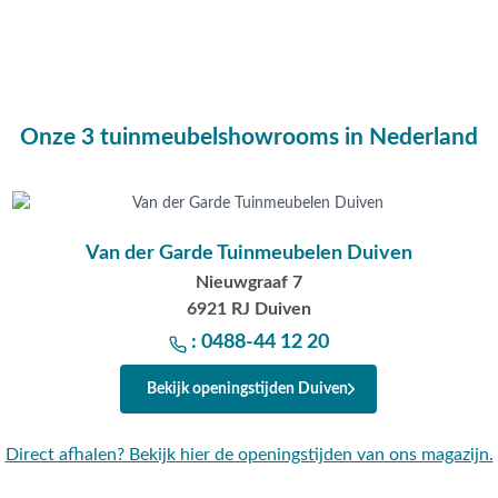
 op dat je de teak tuintafel
sloten wordt kan het niet
Onze 3 tuinmeubelshowrooms in Nederland
en.
Van der Garde Tuinmeubelen Duiven
Nieuwgraaf 7
uinstoelen van Hartman en
6921 RJ Duiven
een e-mail naar
: 0488-44 12 20
erin het scherm. Uiteraard
pheusden, Duiven of
Bekijk openingstijden Duiven
dig advies op maat. De koffie
Direct afhalen? Bekijk hier de openingstijden van ons magazijn.
n?