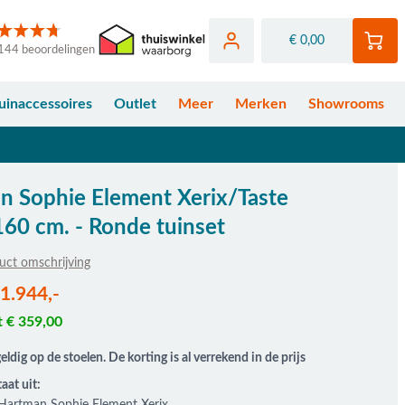
€ 0,00
144 beoordelingen
uinaccessoires
Outlet
Meer
Merken
Showrooms
n Sophie Element Xerix/Taste
160 cm. - Ronde tuinset
uct omschrijving
fhankelijk van de gekozen opties
 1.944,-
t € 359,00
geldig op de stoelen. De korting is al verrekend in de prijs
aat uit: