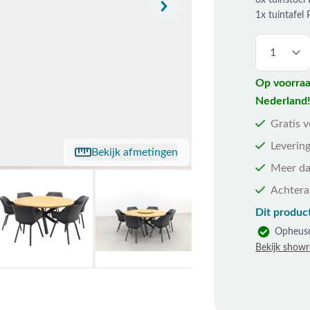
6x tuinstoel
1x tuintafel
Op voorraa
Nederland
Gratis 
Levering
Bekijk afmetingen
Meer da
Achtera
Dit product
Opheus
Bekijk show