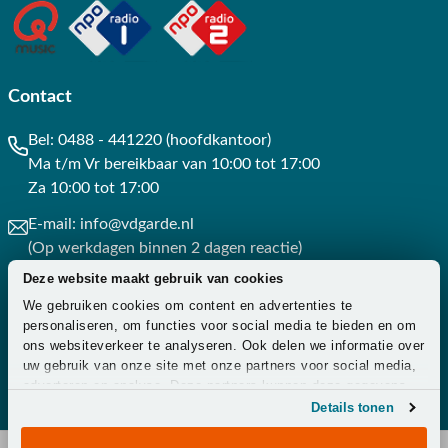
Contact
Bel:
0488 - 441220 (hoofdkantoor)
Ma t/m Vr bereikbaar van 10:00 tot 17:00
Za 10:00 tot 17:00
E-mail:
info@vdgarde.nl
(Op werkdagen binnen 2 dagen reactie)
Deze website maakt gebruik van cookies
Whatsapp:
0488441220
We gebruiken cookies om content en advertenties te
(Op werkdagen binnen 3 uur reactie)
personaliseren, om functies voor social media te bieden en om
ons websiteverkeer te analyseren. Ook delen we informatie over
Contact
uw gebruik van onze site met onze partners voor social media,
adverteren en analyse. Deze partners kunnen deze gegevens
combineren met andere informatie die u aan ze heeft verstrekt
Details tonen
of die ze hebben verzameld op basis van uw gebruik van hun
services.