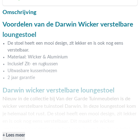
Omschrijving
Voordelen van de Darwin Wicker verstelbare
loungestoel
De stoel heeft een mooi design, zit lekker en is ook nog eens
verstelbaar.
Materiaal: Wicker & Aluminium
Inclusief Zit- en rugkussen
Uitwasbare kussenhoezen
2 jaar garantie
Darwin wicker verstelbare loungestoel
Nieuw in de collectie bij Van der Garde Tuinmeubelen is de
wicker verstelbare tuinstoel Darwin. In deze loungestoel kom
je helemaal tot rust. De stoel heeft een mooi design, zit lekker
en is ook nog eens verstelbaar. Dit maakt de wicker
verstelbare loungestoel perfect voor in uw tuin. Voor extra
Lees meer
comfort is er een bijpassende voetenbank verkrijgbaar. Deze