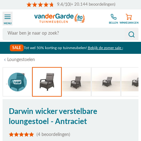
9.4/10
(+ 20.144 beoordelingen)
Ga naar de inhoud
BELLEN
WINKELWAGEN
MENU
Search
SALE
Tot wel 50% korting op tuinmeubelen!
Bekijk de zomer sale ›
Loungestoelen
Bekijk afmetingen
Darwin wicker verstelbare
loungestoel - Antraciet
(4 beoordelingen)