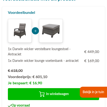
Voordeelbundel
Add Product NDE2Mw== 6a7678150fb20
1x Darwin wicker verstelbare loungestoel -
€ 449,00
Antraciet
€ 169,00
1x Darwin wicker lounge voetenbank - antraciet
€ 618,00
Voordeelprijs:
€ 601,10
Je bespaart:
€ 16,90
Bekijk in je tuin
In winkelwagen
Op voorraad