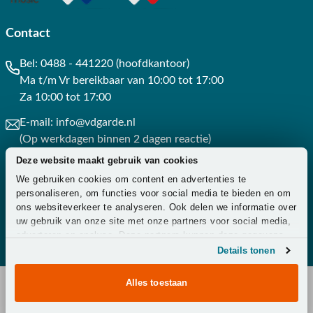
Contact
Bel:
0488 - 441220 (hoofdkantoor)
Ma t/m Vr bereikbaar van 10:00 tot 17:00
Za 10:00 tot 17:00
E-mail:
info@vdgarde.nl
(Op werkdagen binnen 2 dagen reactie)
Deze website maakt gebruik van cookies
Whatsapp:
0488441220
We gebruiken cookies om content en advertenties te
(Op werkdagen binnen 3 uur reactie)
personaliseren, om functies voor social media te bieden en om
ons websiteverkeer te analyseren. Ook delen we informatie over
Contact
uw gebruik van onze site met onze partners voor social media,
adverteren en analyse. Deze partners kunnen deze gegevens
combineren met andere informatie die u aan ze heeft verstrekt
Details tonen
of die ze hebben verzameld op basis van uw gebruik van hun
services.
Alles toestaan