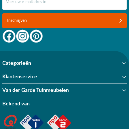
Een houten loungebank kopen doet u vertrouwd bij Van der Garde
Tuinmeubelen. We begrijpen dat een nieuwe loungebank een hele
investering is, dus gespreid betalen is geen probleem. Vanaf €50,-
Inschrijven
profiteert u standaard van een gratis verzending, en u profiteert áltijd
van een snelle levering. Kom langs in onze showroom voor volop tuin-
inspiratie of bestel uw loungebank voor de tuin van hout vandaag nog
online.
Categorieën
Klantenservice
Van der Garde Tuinmeubelen
Bekend van