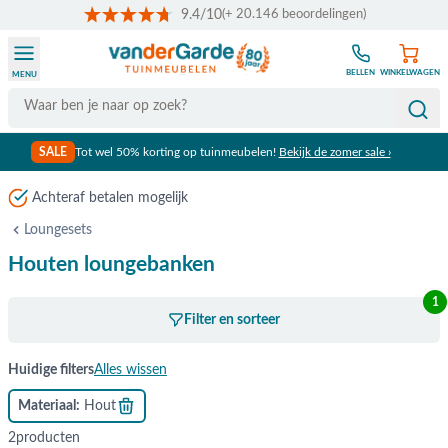
9.4/10
(+ 20.146 beoordelingen)
Ga naar de inhoud
BELLEN
WINKELWAGEN
MENU
Search
SALE
Tot wel 50% korting op tuinmeubelen!
Bekijk de zomer sale ›
Loungesets
Houten loungebanken
1
Filter en sorteer
Huidige filters
Alles wissen
Materiaal
Hout
2
producten