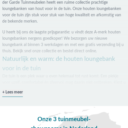
der Garde Tuinmeubelen heeft een ruime collectie prachtige
loungebanken van hout voor in de tuin. Onze houten loungebanken
voor de tuin zijn stuk voor stuk van hoge kwaliteit en afkomstig van
de bekende merken.
U heeft bij ons de laagste prijsgarantie: u vindt deze A-merk houten
loungebanken nergens goedkoper! We bezorgen uw nieuwe
loungebank al binnen 3 werkdagen en met een gratis verzending bij u
thuis. Bekijk snel onze collectie en bestel direct online.
Natuurlijk en warm: de houten loungebank
voor in de tuin
De tuin is een plek waar u even helemaal tot rust komt. Een plekje
voor uzelf, comfortabel én sfeervol, mag daarin niet ontbreken. Kiest u
voor een loungebank in de tuin, dan is hout een goede en duurzame
Lees meer
optie. Een houten loungebank is tijdloos!
Een tuin loungebank van hout heeft een natuurlijke en warme
uitstraling, maar kan daarnaast vele vormen en maten aannemen. De
Onze 3 tuinmeubel-
collectie houten loungebanken van Van der Garde Tuinmeubelen is
divers, zodat er voor iedere tuin een perfecte bank tussen zit. Van