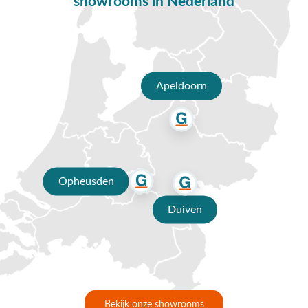
showrooms in Nederland
modern tot klassiek of een tikkeltje eigenzinnig – bekijk ons
assortiment en ontdek het zelf.
Ons assortiment loungebanken voor de tuin -
hout
Apeldoorn
In ons assortiment loungebanken van hout voor in de tuin vindt u
verschillende soorten, stijlen, maten en merken. Van een robuuste
houten loungebank met kussens van All Weather-stof tot aan een
elegante loungebank met teakhouten elementen; u kunt bij ons
terecht. Onze collectie bestaat uit diverse topmerken, van Garden
Impressions tot 4 Seasons Outdoor. Met behulp van ons handige
Opheusden
filtersysteem vindt u eenvoudig en snel de houten loungebank van uw
dromen.
Duiven
Een loungebank van hout is milieuvriendelijk en blijft lang mooi. Voor
een nóg langere levensduur raden we aan om uw houten
tuinmeubelen 1 à 2 keer per jaar goed te onderhouden en bij slecht
weer binnen te zetten.
Op zoek naar een tuin loungebank van hout zonder kussens? Die
Bekijk onze showrooms