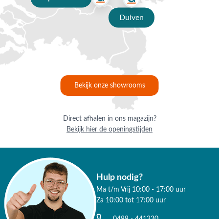
tuinmeubelen?
✔ 80 jaar ervaring
Duiven
✔ Persoonlijk advies van specialisten
✔ 9.4/10 uit 19.500+ klantbeoordelingen
✔ Gratis verzending vanaf €50,-
Bekijk onze showrooms
✔ Goede service
Direct afhalen in ons magazijn?
Bekijk hier de openingstijden
Hulp nodig?
Ma t/m Vrij 10:00 - 17:00 uur
Za 10:00 tot 17:00 uur
0488 - 441220