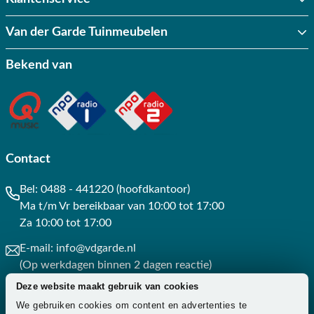
Van der Garde Tuinmeubelen
Bekend van
Contact
Bel:
0488 - 441220 (hoofdkantoor)
Ma t/m Vr bereikbaar van 10:00 tot 17:00
Za 10:00 tot 17:00
E-mail:
info@vdgarde.nl
(Op werkdagen binnen 2 dagen reactie)
Deze website maakt gebruik van cookies
Whatsapp:
0488441220
We gebruiken cookies om content en advertenties te
(Op werkdagen binnen 3 uur reactie)