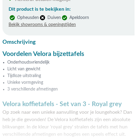
Dit product is te bekijken in:
Opheusden
Duiven
Apeldoorn
Bekijk showrooms & openingstijden
Omschrijving
Voordelen Velora bijzettafels
Onderhoudsvriendelijk
Licht van gewicht
Tijdloze uitstraling
Unieke vormgeving
3 verschillende afmetingen
Velora koffietafels - Set van 3 - Royal grey
Op zoek naar een unieke aanvulling voor je loungehoek? Dan
heb je die gevonden! De Velora koffietafels zijn een absolute
blikvanger. In de kleur 'royal grey' stralen de tafels met hun
verschillende afmetingen en hoogtes een speels effect uit.