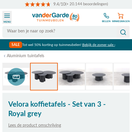
9.4/10
(+ 20.144 beoordelingen)
Ga naar de inhoud
BELLEN
WINKELWAGEN
MENU
Search
SALE
Tot wel 50% korting op tuinmeubelen!
Bekijk de zomer sale ›
Aluminium tuintafels
Bekijk afmetingen
Velora koffietafels - Set van 3 -
Royal grey
Lees de product omschrijving
De prijs is afhankelijk van de gekozen opties