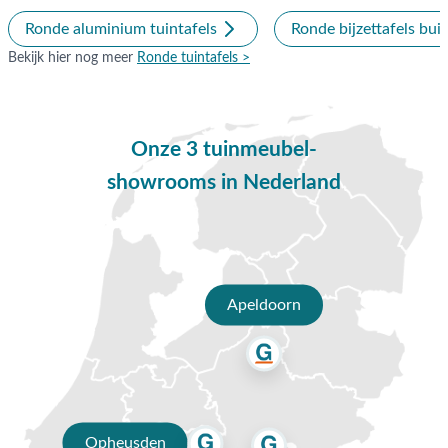
verschillende afmetingen maak je een speels effect. Het biedt
Ronde aluminium tuintafels
Ronde bijzettafels bui
ook de mogelijkheid om met verschillende opstellingen te
Bekijk hier nog meer
Ronde tuintafels >
spelen.
Deze set bestaat uit:
1x Velora koffietafel Ø90 cm.
Onze 3 tuinmeubel-
1x Velora koffietafel Ø70 cm.
showrooms in Nederland
1x Velora koffietafel Ø45 cm.
Vragen of hulp nodig?
Heb je nog vragen over de Velora koffietafel set van 3? Bel
ons dan op
0488-441220
, stuur een e-mail naar
Apeldoorn
info@vdgarde.nl
of maak gebruik van de chatfunctie.
Uiteraard ben je ook van harte welkom in onze showroom in
Opheusden, Duiven of Apeldoorn. Onze specialisten voorzien
je graag van een deskundig advies op maat.
Waarom kopen bij Van der Garde
Opheusden