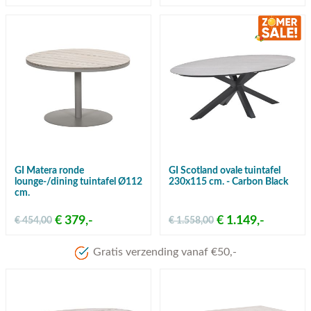
GI Matera ronde
GI Scotland ovale tuintafel
lounge-/dining tuintafel Ø112
230x115 cm. - Carbon Black
cm.
€ 379,-
€ 1.149,-
€ 454,00
€ 1.558,00
Gratis verzending vanaf €50,-