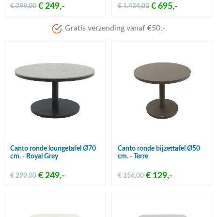
€ 249,-
€ 695,-
€ 299,00
€ 1.434,00
Meer dan 80 jaar ervaring
Canto ronde loungetafel Ø70
Canto ronde bijzettafel Ø50
cm. - Royal Grey
cm. - Terre
€ 249,-
€ 129,-
€ 299,00
€ 156,00