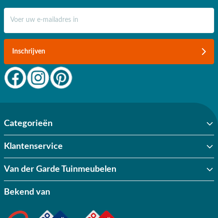
inkopen. Daarnaast profiteer je van gratis verzending vanaf €50
E-mail adres
binnen Nederland. Daar ben je écht blij mee!
Inschrijven
Categorieën
Klantenservice
Van der Garde Tuinmeubelen
Bekend van