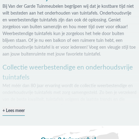
Bij Van der Garde Tuinmeubelen begrijpen wij dat je kostbare tijd niet
wilt besteden aan het onderhouden van tuintafels. Onderhoudsvrije
en weerbestendige tuintafels zijn dan ook dé oplossing. Geniet
zorgeloos van buiten samenzijn en hou meer tijd over voor elkaar!
Weerbestendige tuintafels kun je zorgeloos het hele door buiten
blijven staan. Of je nu een balkon of een ruimere tuin hebt, een
onderhoudsvrije tuintafel is er voor iedereen! Voeg een vleugje stijl toe
aan jouw buitenruimte met jouw favoriete tuintafel.
Collectie weerbestendige en onderhoudsvrije
tuintafels
Met méér dan 80 jaar ervaring wordt de collectie weerbestendige en
onderhoudsvrije tuintafels met zorg samengesteld. Zo ben je verzekerd
van de beste kwaliteit, tuintafels volgens de laatste trends en die
passen bij jouw stijl in de tuin. De collectie bestaat uit verschillende
Lees meer
materialen, vormen en modellen. Zo past er altijd een weerbestendige
en onderhoudsvrije tuintafel bij jouw smaak. Welke materialen zijn
eigenlijk weerbestendig of onderhoudsvrij?
Of je nu de voorkeur geeft
aan kunststof tuintafels voor een moderne uitstraling, wicker voor een