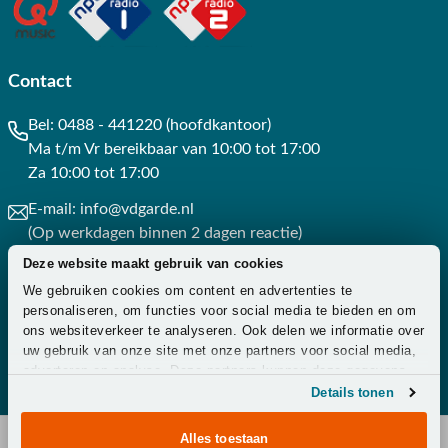
Contact
Bel:
0488 - 441220 (hoofdkantoor)
Ma t/m Vr bereikbaar van 10:00 tot 17:00
Za 10:00 tot 17:00
E-mail:
info@vdgarde.nl
(Op werkdagen binnen 2 dagen reactie)
Deze website maakt gebruik van cookies
Whatsapp:
0488441220
We gebruiken cookies om content en advertenties te
(Op werkdagen binnen 3 uur reactie)
personaliseren, om functies voor social media te bieden en om
ons websiteverkeer te analyseren. Ook delen we informatie over
Contact
uw gebruik van onze site met onze partners voor social media,
adverteren en analyse. Deze partners kunnen deze gegevens
combineren met andere informatie die u aan ze heeft verstrekt
Details tonen
of die ze hebben verzameld op basis van uw gebruik van hun
services.
Alles toestaan