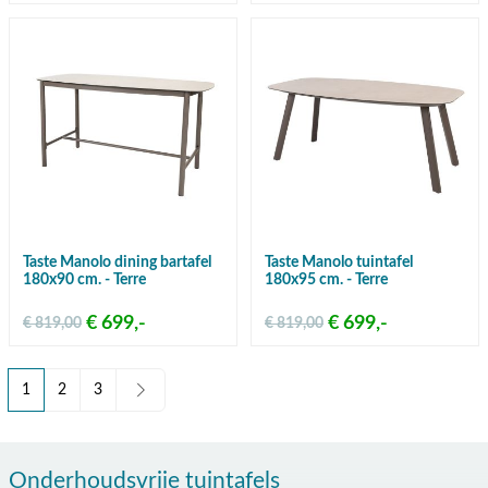
Taste Manolo dining bartafel
Taste Manolo tuintafel
180x90 cm. - Terre
180x95 cm. - Terre
€ 699,-
€ 699,-
€ 819,00
€ 819,00
1
2
3
U lees momenteel pagina
Pagina
Pagina
Onderhoudsvrije tuintafels