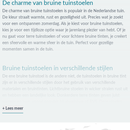
De charme van bruine tuinstoelen
De charme van bruine tuinstoelen is populair in de Nederlandse tuin.
De kleur straalt warmte, rust en gezelligheid uit. Precies wat je zoekt
voor een ontspannen zomerdag. Als je kiest voor bruine tuinstoelen,
kies je voor een tijdloze optie waar je jarenlang plezier van hebt. Of je
nu gaat voor terre tuinstoelen of voor lichtere bruine tinten, je creëert
een sfeervolle en warme sfeer in de tuin. Perfect voor gezellige
momenten samen in de tuin.
Bruine tuinstoelen in verschillende stijlen
De ene bruine tuinstoel is de andere niet, de tuinstoelen in bruine tint
zijn er in verschillende stijlen door het gebruik van verschillende
materialen en bruintinten. Lichtbruine stoelen in wicker stralen rust uit
en hebben een landelijke look. Donkerdere terre tinten geven juist
warmte en luxe, vooral populair bij aluminium of RVS. Deze stoelen
hebben vaak een rope vlechtwerk rond het frame voor een extra
Lees meer
verfijnde uitstraling. Terre is bovendien een trendy, aardse bruine tint
die elegantie toevoegt aan elke tuin. Of je nu kiest voor een bruine
diningstoel of loungestoel, bij Van der Garde Tuinmeubelen vind je