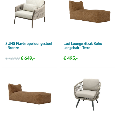
SUNS Fiavè rope loungestoel
Laui Lounge zitzak Boho
- Bronze
Longchair - Terre
€ 649,-
€ 495,-
€ 729,00