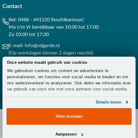
Contact
Bel:
0488 - 441220 (hoofdkantoor)
Ma t/m Vr bereikbaar van 10:00 tot 17:00
Za 10:00 tot 17:00
E-mail:
info@vdgarde.nl
(Op werkdagen binnen 2 dagen reactie)
Deze website maakt gebruik van cookies
Whatsapp:
0488441220
We gebruiken cookies om content en advertenties te
(Op werkdagen binnen 3 uur reactie)
personaliseren, om functies voor social media te bieden en om
ons websiteverkeer te analyseren. Ook delen we informatie over
Contact
uw gebruik van onze site met onze partners voor social media,
adverteren en analyse. Deze partners kunnen deze gegevens
combineren met andere informatie die u aan ze heeft verstrekt
Details tonen
of die ze hebben verzameld op basis van uw gebruik van hun
services.
Alles toestaan
Copyright © 2026 - Van der Garde Tuinmeubelen -
Aanpassen