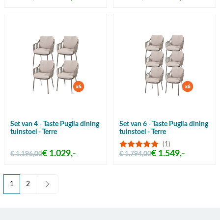
Set van 4 - Taste Puglia dining
Set van 6 - Taste Puglia dining
tuinstoel - Terre
tuinstoel - Terre
(1)
€ 1.029,-
€ 1.549,-
€ 1.196,00
€ 1.794,00
1
2
U lees momenteel pagina
Pagina