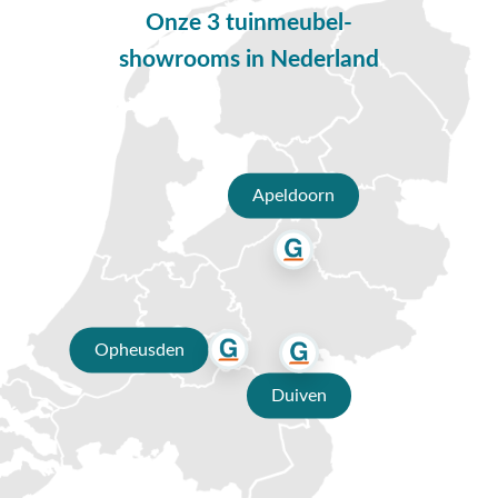
altijd de perfecte tuinstoel.
Onze 3 tuinmeubel-
showrooms in Nederland
Waarom kiezen voor bruine tuinstoelen?
Een bruine tuinstoel heeft een warme en authentieke uitstraling. Een
tuinstoel in het bruin brengt een natuurlijke elegantie in elke tuin, op
elk terras of balkon. De neutrale kleur laat zich moeiteloos
combineren met diverse tinten en materialen, waardoor je eenvoudig
een stijlvolle tuinset samenstelt. Denk bijvoorbeeld aan een
Apeldoorn
combinatie met een houten of aluminium tuintafel. Bovendien zijn de
gebruikte materialen vaak onderhoudsvriendelijk, zodat je meer tijd
overhoudt om te ontspannen en te genieten van het buitenleven.
Bruine tuinstoelen kopen bij Van der Garde
Opheusden
Wil jij bruine
tuinstoelen
kopen? Dan ben je bij Van der Garde
Tuinmeubelen aan het juiste (web) adres. Met al méér dan 80 jaar
Duiven
ervaring zijn wij dé tuinmeubelspecialist. Ons assortiment tuinstoelen
in het bruin is met zorg samengesteld en is helemaal volgens de laatste
trends. Kom gezellig proefzitten in één van onze showrooms in
Opheusden, Duiven of Apeldoorn. Onze deskundige collega’s staan