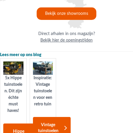
voor je klaar met vrijblijvend advies. Liever online bestellen? Dit kan
ook eenvoudig op onze website. Profiteer van gratis bezorging in
Bekijk onze showrooms
Nederland bij een besteding vanaf €50,-. Daar ben je écht blij mee!
Direct afhalen in ons magazijn?
Bekijk hier de openingstijden
Lees meer op ons blog
5x Hippe
Inspiratie:
tuinstoele
Vintage
n. Dit zijn
tuinstoele
échte
n voor een
must
retro tuin
haves!
Vintage
tuinstoelen
Hippe