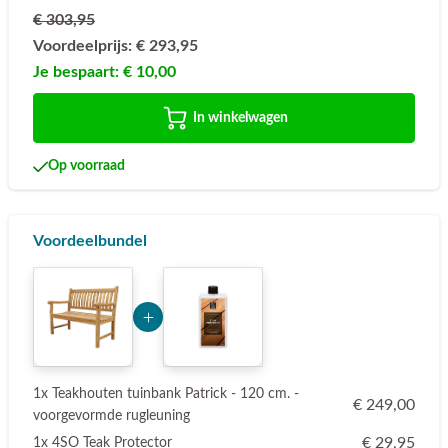
€ 303,95
Voordeelprijs:
€ 293,95
Je bespaart:
€ 10,00
In winkelwagen
Op voorraad
Voordeelbundel
Add Product NTk1 6a745ad1b40c4
1x Teakhouten tuinbank Patrick - 120 cm. -
€ 249,00
voorgevormde rugleuning
€ 29,95
1x 4SO Teak Protector