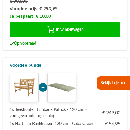
€ 303,95
Voordeelprijs:
€ 293,95
Je bespaart:
€ 10,00
In winkelwagen
Op voorraad
Voordeelbundel
Add Product NDQzNg== 6a745ad1b40c4
Bekijk in je tuin
1x Teakhouten tuinbank Patrick - 120 cm. -
€ 249,00
voorgevormde rugleuning
€ 54,95
1x Hartman Bankkussen 120 cm - Cuba Green