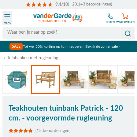
9.4/10
(+ 20.143 beoordelingen)
Ga naar de inhoud
BELLEN
WINKELWAGEN
MENU
Search
SALE
Tot wel 50% korting op tuinmeubelen!
Bekijk de zomer sale ›
Tuinbanken met rugleuning
Bekijk afmetingen
Teakhouten tuinbank Patrick - 120
cm. - voorgevormde rugleuning
(15 beoordelingen)