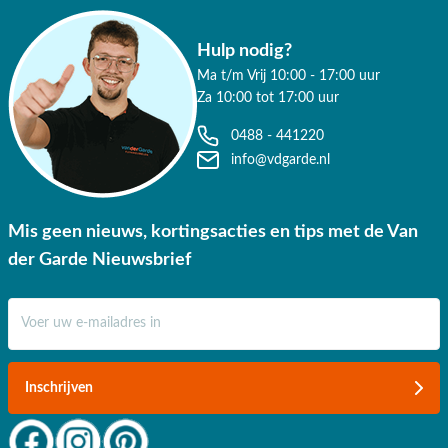
✔ Persoonlijk advies van specialisten
✔ 9.4/10 uit 19.500+ klantbeoordelingen
Hulp nodig?
Ma t/m Vrij 10:00 - 17:00 uur
✔ Gratis verzending vanaf €50,-
Za 10:00 tot 17:00 uur
✔ 3 fysieke showrooms
0488 - 441220
info@vdgarde.nl
Mis geen nieuws, kortingsacties en tips met de Van
der Garde Nieuwsbrief
E-mail adres
Inschrijven