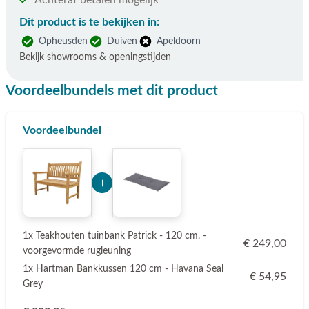
Achteraf betalen mogelijk
Dit product is te bekijken in:
Opheusden
Duiven
Apeldoorn
Bekijk showrooms & openingstijden
Voordeelbundels met dit product
Voordeelbundel
Add Product Mzk3MQ== 6a745ad1b40c4
1x Teakhouten tuinbank Patrick - 120 cm. -
€ 249,00
voorgevormde rugleuning
1x Hartman Bankkussen 120 cm - Havana Seal
€ 54,95
Grey