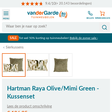
9.4/10
(+ 20.143 beoordelingen)
Ga naar de inhoud
BELLEN
WINKELWAGEN
MENU
Search
SALE
Tot wel 50% korting op tuinmeubelen!
Bekijk de zomer sale ›
Sierkussens
Hartman Raya Olive/Mimi Green -
Kussenset
Lees de product omschrijving
De prijs is afhankelijk van de gekozen opties