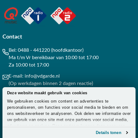
Contact
Bel:
0488 - 441220 (hoofdkantoor)
Ma t/m Vr bereikbaar van 10:00 tot 17:00
Za 10:00 tot 17:00
E-mail:
info@vdgarde.nl
(Op werkdagen binnen 2 dagen reactie)
Deze website maakt gebruik van cookies
Whatsapp:
0488441220
We gebruiken cookies om content en advertenties te
(Op werkdagen binnen 3 uur reactie)
personaliseren, om functies voor social media te bieden en om
ons websiteverkeer te analyseren. Ook delen we informatie over
Contact
uw gebruik van onze site met onze partners voor social media,
adverteren en analyse. Deze partners kunnen deze gegevens
combineren met andere informatie die u aan ze heeft verstrekt
Details tonen