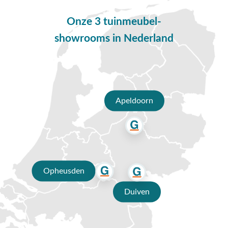
Opheusden, Duiven of Apeldoorn. Onze specialisten voorzien
Onze 3 tuinmeubel-
je graag van een deskundig advies op maat.
showrooms in Nederland
Waarom kopen bij Van der Garde
tuinmeubelen?
✔ 80 jaar ervaring
✔ Persoonlijk advies van specialisten
Apeldoorn
✔ Gratis verzending vanaf €50,-
✔ Goede service
Opheusden
Duiven