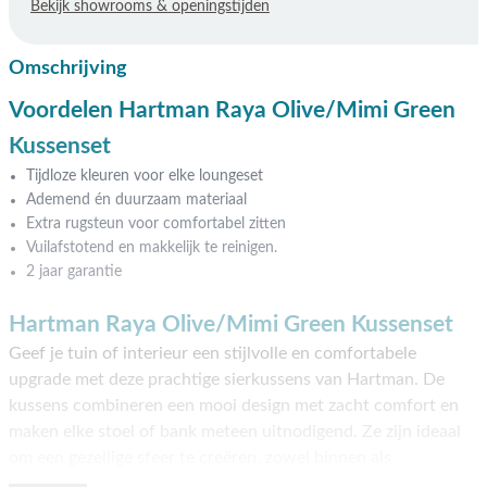
Bekijk showrooms & openingstijden
Omschrijving
Voordelen Hartman Raya Olive/Mimi Green
Kussenset
Tijdloze kleuren voor elke loungeset
Ademend én duurzaam materiaal
Extra rugsteun voor comfortabel zitten
Vuilafstotend en makkelijk te reinigen.
2 jaar garantie
Hartman Raya Olive/Mimi Green Kussenset
Geef je tuin of interieur een stijlvolle en comfortabele
upgrade met deze prachtige sierkussens van Hartman. De
kussens combineren een mooi design met zacht comfort en
maken elke stoel of bank meteen uitnodigend. Ze zijn ideaal
om een gezellige sfeer te creëren, zowel binnen als
buiten. Dankzij de hoogwaardige materialen voelen de