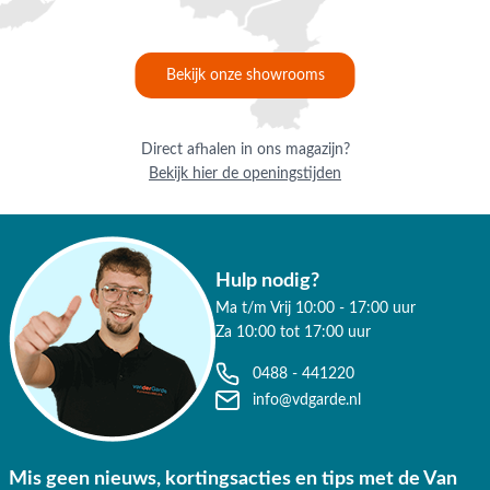
maak gebruik van de chatfunctie. Uiteraard ben je ook van
harte welkom in onze showroom in Opheusden, Duiven of
Apeldoorn. Onze specialisten voorzien je graag van een
Bekijk onze showrooms
deskundig advies op maat.
Waarom kopen bij Van der Garde
Direct afhalen in ons magazijn?
tuinmeubelen?
Bekijk hier de openingstijden
✔ 80 jaar ervaring
✔ Persoonlijk advies van specialisten
Hulp nodig?
✔ 30 dagen bedenktijd
Ma t/m Vrij 10:00 - 17:00 uur
Za 10:00 tot 17:00 uur
✔ Gratis verzending vanaf €50,-
0488 - 441220
✔ Goede service
info@vdgarde.nl
Mis geen nieuws, kortingsacties en tips met de Van