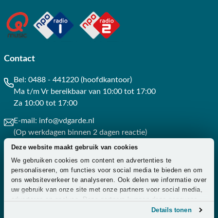
Contact
Bel:
0488 - 441220 (hoofdkantoor)
Ma t/m Vr bereikbaar van 10:00 tot 17:00
Za 10:00 tot 17:00
E-mail:
info@vdgarde.nl
(Op werkdagen binnen 2 dagen reactie)
Deze website maakt gebruik van cookies
Whatsapp:
0488441220
We gebruiken cookies om content en advertenties te
(Op werkdagen binnen 3 uur reactie)
personaliseren, om functies voor social media te bieden en om
ons websiteverkeer te analyseren. Ook delen we informatie over
Contact
uw gebruik van onze site met onze partners voor social media,
adverteren en analyse. Deze partners kunnen deze gegevens
combineren met andere informatie die u aan ze heeft verstrekt
Details tonen