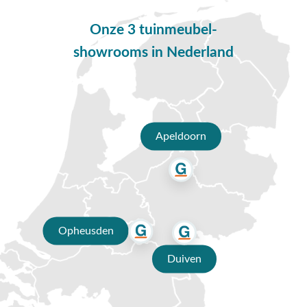
De GI Vigo Dining tuintafel combineert de warme uitstraling
Onze 3 tuinmeubel-
van teak met het gemak van kunststof. Het tafelblad is
gemaakt van vironwood, een duurzaam kunststof met een
showrooms in Nederland
realistische houtnerf. Zo geniet je van de look van hout,
zonder de nadelen zoals scheuren, verkleuring of vergrijzing.
Vlekken zijn eenvoudig te verwijderen en kleine krasjes
blijven vrijwel onzichtbaar. Het stevige tafelblad rust op een
robuust aluminium frame, dat bekendstaat om zijn
Apeldoorn
onderhoudsvriendelijkheid, weerbestendigheid en lange
levensduur. Met zijn afmetingen van 160x90 cm is deze tafel
perfect voor buitengebruik.
Deze set bestaat uit:
4x Stripe stapelbare tuinstoel - Antraciet
Opheusden
1x GI Vigo Dining tuintafel 160x90 cm. - Light Teak look
Duiven
Vragen of hulp nodig?
Heb je nog vragen over de Stripe/Vigo tuinset? Bel ons dan
op
0488-441220
, stuur een e-mail naar
info@vdgarde.nl
of