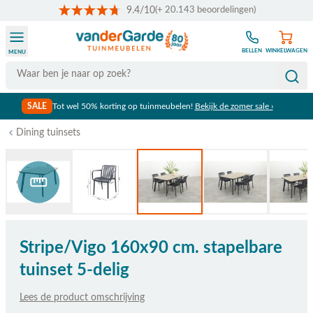
9.4/10
(+ 20.143 beoordelingen)
Ga naar de inhoud
BELLEN
WINKELWAGEN
MENU
Search
SALE
Tot wel 50% korting op tuinmeubelen!
Bekijk de zomer sale ›
Dining tuinsets
Bekijk afmetingen
Stripe/Vigo 160x90 cm. stapelbare
tuinset 5-delig
Lees de product omschrijving
De prijs is afhankelijk van de gekozen opties