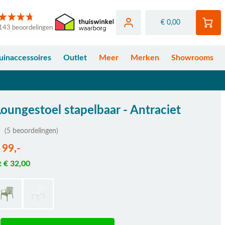
€ 0,00
143 beoordelingen
uinaccessoires
Outlet
Meer
Merken
Showrooms
Loungestoel stapelbaar - Antraciet
(5 beoordelingen)
 99,-
t € 32,00