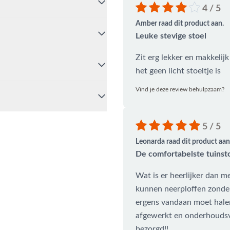
itenruimte en stijl. Het
4 / 5
dse klimaat en bovendien
Amber raad dit product aan.
 de stoel eenvoudig door de
Leuke stevige stoel
praktische Stripe loungestoel.
Zit erg lekker en makkelijk
het geen licht stoeltje is
488-441220
, stuur een e-mail
raard ben je ook van harte
Vind je deze review behulpzaam?
 Onze specialisten voorzien
5 / 5
n?
Leonarda raad dit product aan
De comfortabelste tuinst
Wat is er heerlijker dan me
kunnen neerploffen zonder
ergens vandaan moet halen
afgewerkt en onderhoudsvri
bezorgd!!