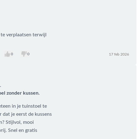
 te verplaatsen terwijl
0
0
17 feb 2026
.
oel zonder kussen.
teen in je tuinstoel te
 dat je eerst de kussens
? Stijlvol, mooi
j. Snel en gratis