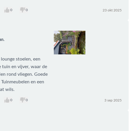
0
0
23 okt 2025
an.
lounge stoelen, een
 tuin en vijver, waar de
llen rond vliegen. Goede
 Tuinmeubelen en een
at wils.
0
0
3 sep 2025