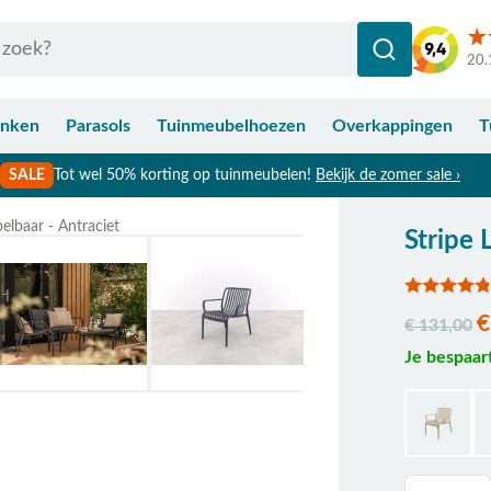
20.
anken
Parasols
Tuinmeubelhoezen
Overkappingen
T
SALE
Tot wel 50% korting op tuinmeubelen!
Bekijk de zomer sale ›
elbaar - Antraciet
Stripe 
Bekijk afmetingen
€
€ 131,00
Je bespaar