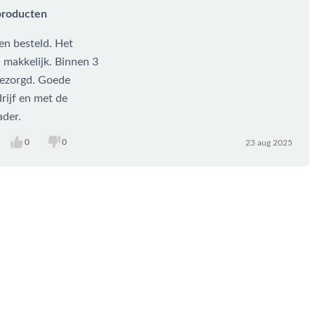
producten
en besteld. Het
 makkelijk. Binnen 3
sbezorgd. Goede
rijf en met de
ader.
0
0
23 aug 2025