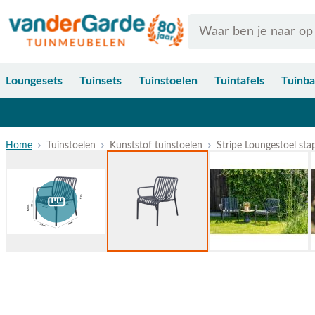
Ga naar de inhoud
Search
Loungesets
Tuinsets
Tuinstoelen
Tuintafels
Tuinb
Home
Tuinstoelen
Kunststof tuinstoelen
Stripe Loungestoel stap