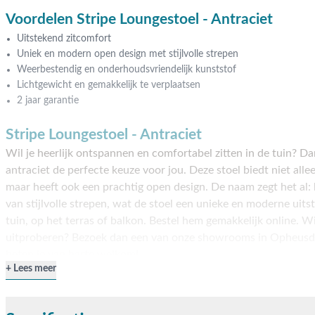
Voordelen Stripe Loungestoel - Antraciet
Uitstekend zitcomfort
Uniek en modern open design met stijlvolle strepen
Weerbestendig en onderhoudsvriendelijk kunststof
Lichtgewicht en gemakkelijk te verplaatsen
2 jaar garantie
Stripe Loungestoel - Antraciet
Wil je heerlijk ontspannen en comfortabel zitten in de tuin? Dan
antraciet de perfecte keuze voor jou. Deze stoel biedt niet alle
maar heeft ook een prachtig open design. De naam zegt het al: h
van stijlvolle strepen, wat de stoel een unieke en moderne uitstr
tuin, op het terras of balkon. Bestel hem gemakkelijk online. Wil
uitproberen? Bezoek dan een van onze showrooms in Opheusd
heten je van harte welkom!
Lees meer
Eigenschappen Stripe Loungestoel - Antraciet
Ontdek de unieke Stripe loungestoel, gemaakt van hoogwaardig