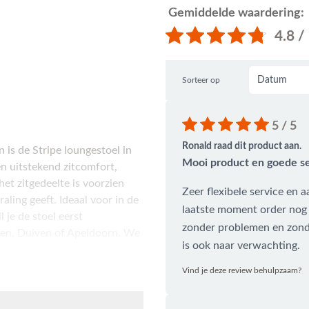
Gemiddelde waardering:
4.8 /
Sorteer op
5 / 5
Ronald raad dit product aan.
 is de Stripe loungestoel in
Mooi product en goede se
en uitstekend zitcomfort,
et zitgedeelte is voorzien
Zeer flexibele service en 
aling geeft. Ideaal voor in de
laatste moment order nog
 je de stoel eerst
zonder problemen en zond
en, Duiven of Apeldoorn. We
is ook naar verwachting.
Vind je deze review behulpzaam?
 kunststof en uitgevoerd in