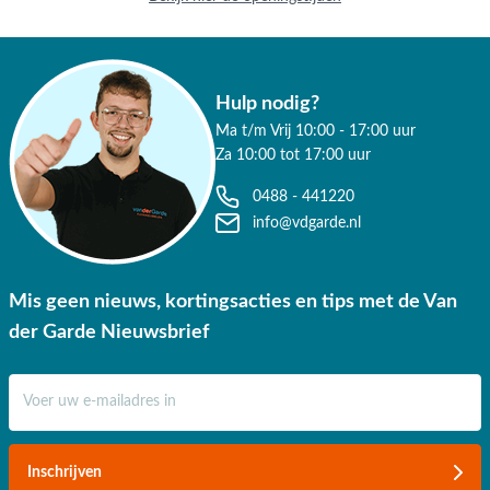
in het echt bekijken? Je bent ook van harte welkom in één van onze
showrooms in Opheusden, Duiven of Apeldoorn. Onze deskundige
collega’s staan voor je klaar met vrijblijvend en deskundig advies.
Profiteer van gratis verzending binnen Nederland bij een besteding
Hulp nodig?
vanaf €50,-. Daar ben je écht blij mee!
Ma t/m Vrij 10:00 - 17:00 uur
Za 10:00 tot 17:00 uur
0488 - 441220
info@vdgarde.nl
Mis geen nieuws, kortingsacties en tips met de Van
der Garde Nieuwsbrief
E-mail adres
Inschrijven