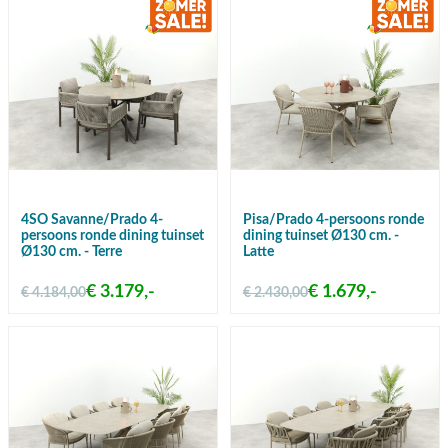
4SO Savanne/Prado 4-
Pisa/Prado 4-persoons ronde
persoons ronde dining tuinset
dining tuinset Ø130 cm. -
Ø130 cm. - Terre
Latte
€ 3.179,-
€ 1.679,-
€ 4.184,00
€ 2.430,00