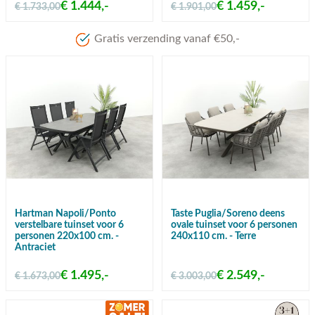
€ 1.444,-
€ 1.459,-
€ 1.733,00
€ 1.901,00
Meer dan 80 jaar ervaring
Hartman Napoli/Ponto
Taste Puglia/Soreno deens
verstelbare tuinset voor 6
ovale tuinset voor 6 personen
personen 220x100 cm. -
240x110 cm. - Terre
Antraciet
€ 1.495,-
€ 2.549,-
€ 1.673,00
€ 3.003,00