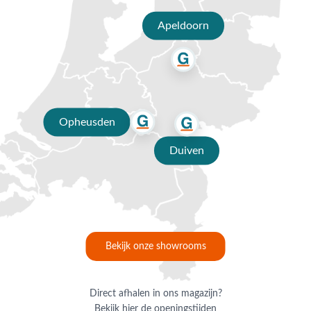
weerbestendige tuinset?
Apeldoorn
Hoewel weerbestendige tuinsets ontworpen zijn om buiten te staan,
helpt goed onderhoud om de levensduur te verlengen. Door je tuinset
regelmatig schoon te maken en gebruik te maken van een
beschermhoes, blijven de tuinmeubelen langer mooi in gebruik. Wil je
weten hoe je jouw tuinset het beste beschermt? Lees dan ons
tuinmeubeladvies:
‘’hoe bescherm ik mijn tuinset?
De levensduur van
Opheusden
een weerbestendige tuinset hangt daarnaast af van verschillende
factoren, zoals materiaalkeuze, kwaliteit, onderhoud en bescherming.
Duiven
In het artikel
Hoe lang gaat een tuinset mee?’’
lees je er alles over.
Weerbestendige tuinset kopen bij Van der
Garde
Een weerbestendige tuinset kopen doe je natuurlijk bij Van der Garde
Bekijk onze showrooms
Tuinmeubelen. Met méér dan 80 jaar ervaring zijn wij dé
tuinmeubelspecialist. Door ons uitgebreide assortiment is er voor
iedereen wat wils. Ga jij voor een tuinset voor 6 personen
weerbestendig of toch voor een 4-persoons tuinset?Bestel jouw
Direct afhalen in ons magazijn?
favoriete
weerbestendige tuinmeubelen
eenvoudig online. Liever eerst
Bekijk hier de openingstijden