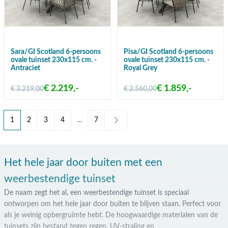
Sara/GI Scotland 6-persoons
Pisa/GI Scotland 6-persoons
ovale tuinset 230x115 cm. -
ovale tuinset 230x115 cm. -
Antraciet
Royal Grey
€ 2.219,-
€ 1.859,-
€ 3.219,00
€ 2.560,00
1
2
3
4
...
7
U lees momenteel pagina
Pagina
Pagina
Pagina
Pagina
Het hele jaar door buiten met een
weerbestendige tuinset
De naam zegt het al, een weerbestendige tuinset is speciaal
ontworpen om het hele jaar door buiten te blijven staan. Perfect voor
als je weinig opbergruimte hebt. De hoogwaardige materialen van de
tuinsets zijn bestand tegen regen, UV-straling en