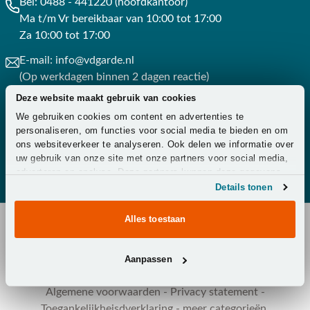
Bel:
0488 - 441220 (hoofdkantoor)
Ma t/m Vr bereikbaar van 10:00 tot 17:00
Za 10:00 tot 17:00
E-mail:
info@vdgarde.nl
(Op werkdagen binnen 2 dagen reactie)
Deze website maakt gebruik van cookies
Whatsapp:
0488441220
We gebruiken cookies om content en advertenties te
(Op werkdagen binnen 3 uur reactie)
personaliseren, om functies voor social media te bieden en om
ons websiteverkeer te analyseren. Ook delen we informatie over
Contact
uw gebruik van onze site met onze partners voor social media,
adverteren en analyse. Deze partners kunnen deze gegevens
combineren met andere informatie die u aan ze heeft verstrekt
Details tonen
of die ze hebben verzameld op basis van uw gebruik van hun
services.
Alles toestaan
Copyright © 2026 - Van der Garde Tuinmeubelen -
Aanpassen
Klantenservice
-
Overeenkomst ontbinden
-
Zakelijk
-
Zorg
-
Algemene voorwaarden
-
Privacy statement
-
Toegankelijkheisdverklaring
-
meer categorieën