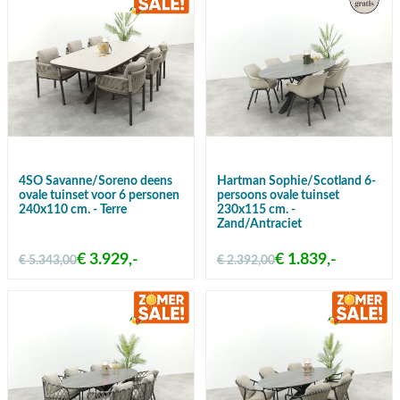
4SO Savanne/Soreno deens
Hartman Sophie/Scotland 6-
ovale tuinset voor 6 personen
persoons ovale tuinset
240x110 cm. - Terre
230x115 cm. -
Zand/Antraciet
€ 3.929,-
€ 1.839,-
€ 5.343,00
€ 2.392,00