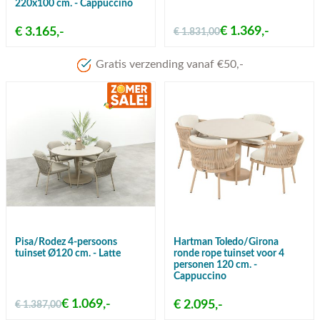
220x100 cm. - Cappuccino
€ 1.369,-
€ 3.165,-
€ 1.831,00
Meer dan 80 jaar ervaring
Pisa/Rodez 4-persoons
Hartman Toledo/Girona
tuinset Ø120 cm. - Latte
ronde rope tuinset voor 4
personen 120 cm. -
Cappuccino
€ 1.069,-
€ 2.095,-
€ 1.387,00