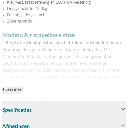
Kleurvast, krasbestendig en 100% UV-bestendig
Draagkracht tot 150kg
Prachtige designstoel
2 jaar garantie
Madino Air stapelbare stoel
Dit is 6x de Air stapelstoel van het tuinmeubelmerk Madino.
Prachtige designstoel met een elegante uitstraling. De
Madino Air stapelbare stoel grijs is licht van gewicht en
geschikt voor zowel binnen als buiten. Een prachtige
designstoel voor uw tuin, terras of balkon maar ook voor in
uw eetkamer of woonkamer. Daarnaast is de stoel ook zeer
geschikt voor horeca, sportclubs, kantoren en nog veel meer.
Lees meer
Doordat de stoel stapelbaar is neemt hij weinig ruimte in
beslag. De Madino Air stapelbare stoel grijs heeft een
draagkracht tot 150 kg. en is gemaakt van hoogwaardige
Specificaties
materialen.
Eigenschappen van de Madino Air
Afmetingen