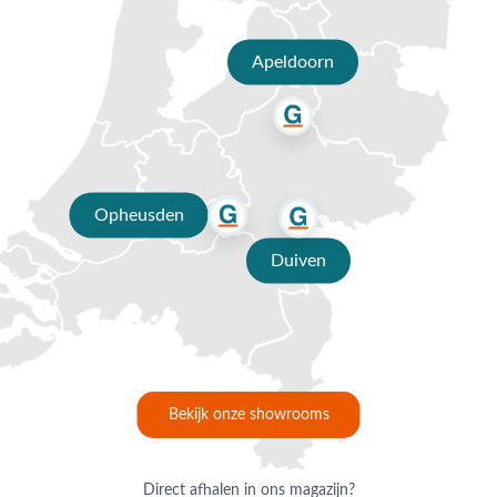
tuinmeubelen?
✔ 80 jaar ervaring
Apeldoorn
✔ Persoonlijk advies van specialisten
✔ Gratis verzending vanaf €50,-
✔ Goede service
Opheusden
Duiven
Bekijk onze showrooms
Direct afhalen in ons magazijn?