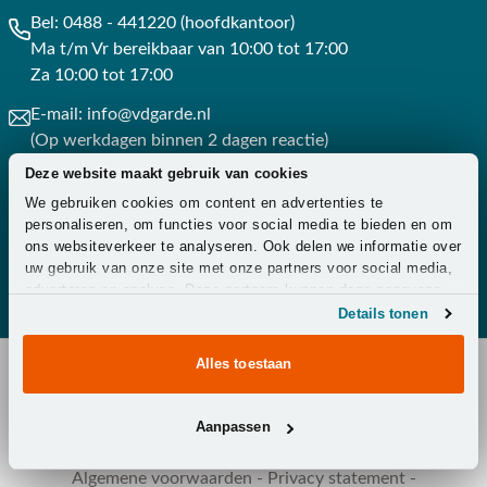
Bel:
0488 - 441220 (hoofdkantoor)
Ma t/m Vr bereikbaar van 10:00 tot 17:00
Za 10:00 tot 17:00
E-mail:
info@vdgarde.nl
(Op werkdagen binnen 2 dagen reactie)
Deze website maakt gebruik van cookies
Whatsapp:
0488441220
We gebruiken cookies om content en advertenties te
(Op werkdagen binnen 3 uur reactie)
personaliseren, om functies voor social media te bieden en om
ons websiteverkeer te analyseren. Ook delen we informatie over
Contact
uw gebruik van onze site met onze partners voor social media,
adverteren en analyse. Deze partners kunnen deze gegevens
combineren met andere informatie die u aan ze heeft verstrekt
Details tonen
of die ze hebben verzameld op basis van uw gebruik van hun
services.
Alles toestaan
Copyright © 2026 - Van der Garde Tuinmeubelen -
Aanpassen
Klantenservice
-
Overeenkomst ontbinden
-
Zakelijk
-
Zorg
-
Algemene voorwaarden
-
Privacy statement
-