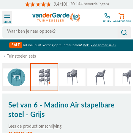
9.4/10
(+ 20.144 beoordelingen)
Ga naar de inhoud
BELLEN
WINKELWAGEN
MENU
Search
SALE
Tot wel 50% korting op tuinmeubelen!
Bekijk de zomer sale ›
Tuinstoelen sets
Bekijk afmetingen
Set van 6 - Madino Air stapelbare
stoel - Grijs
Lees de product omschrijving
De prijs is afhankelijk van de gekozen opties