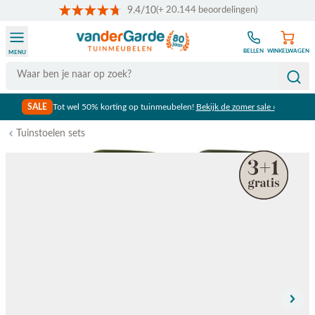
9.4/10
(+ 20.144 beoordelingen)
Ga naar de inhoud
BELLEN
WINKELWAGEN
MENU
Search
SALE
Tot wel 50% korting op tuinmeubelen!
Bekijk de zomer sale ›
Tuinstoelen sets