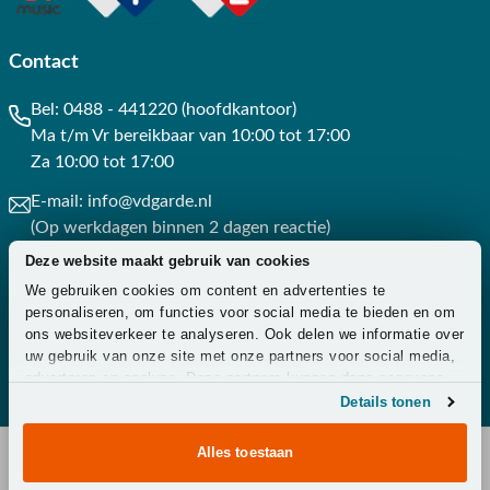
Contact
Bel:
0488 - 441220 (hoofdkantoor)
Ma t/m Vr bereikbaar van 10:00 tot 17:00
Za 10:00 tot 17:00
E-mail:
info@vdgarde.nl
(Op werkdagen binnen 2 dagen reactie)
Deze website maakt gebruik van cookies
Whatsapp:
0488441220
We gebruiken cookies om content en advertenties te
(Op werkdagen binnen 3 uur reactie)
personaliseren, om functies voor social media te bieden en om
ons websiteverkeer te analyseren. Ook delen we informatie over
Contact
uw gebruik van onze site met onze partners voor social media,
adverteren en analyse. Deze partners kunnen deze gegevens
combineren met andere informatie die u aan ze heeft verstrekt
Details tonen
of die ze hebben verzameld op basis van uw gebruik van hun
services.
Alles toestaan