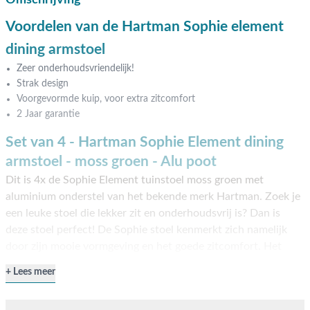
Omschrijving
Voordelen van de Hartman Sophie element
dining armstoel
Zeer onderhoudsvriendelijk!
Strak design
Voorgevormde kuip, voor extra zitcomfort
2 Jaar garantie
Set van 4 - Hartman Sophie Element dining
armstoel - moss groen - Alu poot
Dit is 4x de Sophie Element tuinstoel moss groen met
aluminium onderstel van het bekende merk Hartman. Zoek je
een leuke stoel die lekker zit en onderhoudsvrij is? Dan is
deze stoel perfect! De Sophie stoel kenmerkt zich namelijk
door zijn mooie vormgeving en het goede zitcomfort. Het
zitcomfort zou je zelfs nog kunnen verhogen met een
Lees meer
bijpassend kussentje die los bij de stoel kan worden
aangeschaft. De vierkante vormgeving van de poten, wijzen