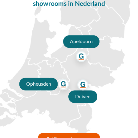
showrooms in Nederland
Heeft u nog vragen over de Hartman Sophie Element dining
armchair moss groen? Bel, mail of breng een bezoek aan onze
showroom in Opheusden, Duiven of Apeldoorn. Onze
verkoopadviseurs helpen u graag bij het maken van de juiste
keuze voor een nieuwe tuinstoel.
Apeldoorn
Opheusden
Duiven