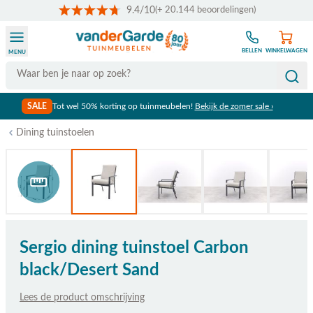
9.4/10
(+ 20.144 beoordelingen)
Ga naar de inhoud
BELLEN
WINKELWAGEN
MENU
Search
SALE
Tot wel 50% korting op tuinmeubelen!
Bekijk de zomer sale ›
Dining tuinstoelen
Bekijk afmetingen
Sergio dining tuinstoel Carbon
black/Desert Sand
Lees de product omschrijving