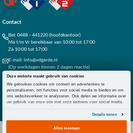
Contact
Bel:
0488 - 441220 (hoofdkantoor)
Ma t/m Vr bereikbaar van 10:00 tot 17:00
Za 10:00 tot 17:00
E-mail:
info@vdgarde.nl
(Op werkdagen binnen 2 dagen reactie)
Deze website maakt gebruik van cookies
Whatsapp:
0488441220
We gebruiken cookies om content en advertenties te
(Op werkdagen binnen 3 uur reactie)
personaliseren, om functies voor social media te bieden en om
ons websiteverkeer te analyseren. Ook delen we informatie over
Contact
uw gebruik van onze site met onze partners voor social media,
adverteren en analyse. Deze partners kunnen deze gegevens
combineren met andere informatie die u aan ze heeft verstrekt
Details tonen
of die ze hebben verzameld op basis van uw gebruik van hun
services.
Alles toestaan