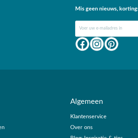
Mis geen nieuws, korting
aafparasolvoet en
l naar
info@vdgarde.nl
of
E-mail adres
arte welkom in onze showroom
n je graag van een deskundig
n?
Algemeen
Klantenservice
en
Over ons