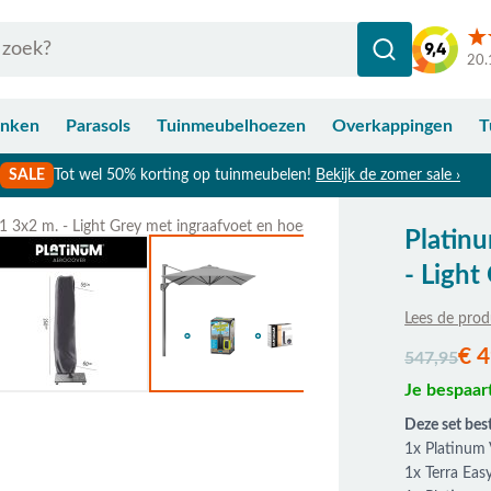
20.
anken
Parasols
Tuinmeubelhoezen
Overkappingen
T
SALE
Tot wel 50% korting op tuinmeubelen!
Bekijk de zomer sale ›
1 3x2 m. - Light Grey met ingraafvoet en hoes
Platin
Bekijk afmetingen
- Light
Lees de prod
De prijs is a
€ 4
547,95
Je bespaar
Deze set best
1x Platinum 
1x Terra Eas