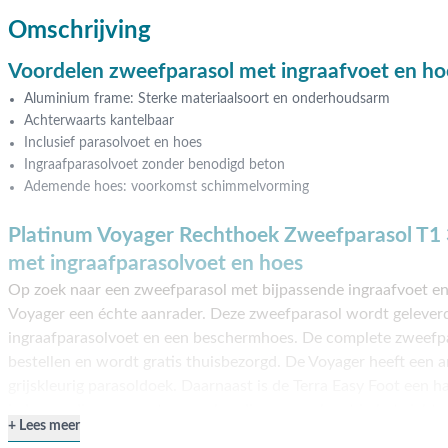
Omschrijving
Voordelen zweefparasol met ingraafvoet en ho
Aluminium frame: Sterke materiaalsoort en onderhoudsarm
Achterwaarts kantelbaar
Inclusief parasolvoet en hoes
Ingraafparasolvoet zonder benodigd beton
Ademende hoes: voorkomst schimmelvorming
Platinum Voyager Rechthoek Zweefparasol T1 3
met ingraafparasolvoet en hoes
Op zoek naar een zweefparasol met bijpassende ingraafvoet en
Voyager een échte aanrader. Deze zweefparasol wordt gelever
ingraafparasolvoet en een beschermhoes. De complete zweefpar
bestellen en wordt gratis thuisbezorgd. De Voyager heeft een a
grijskleurig parasoldoek. Daarnaast is de Terra Easy Foot een h
iedereen die geen grote en onhandige parasolvoet in het zicht 
Lees meer
geen beton aan te pas te komen, dat is dus zo voor elkaar! De