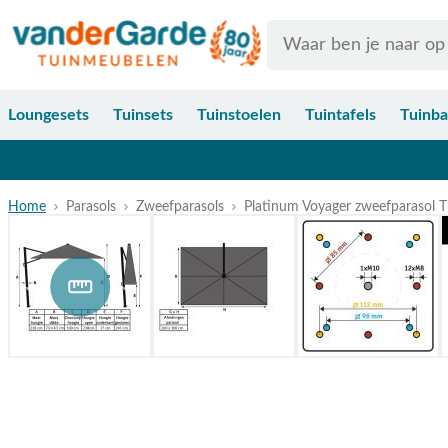
Ga naar de inhoud
Search
Loungesets
Tuinsets
Tuinstoelen
Tuintafels
Tuinb
Home
Parasols
Zweefparasols
Platinum Voyager zweefparasol T