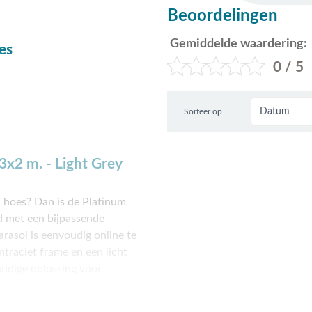
Beoordelingen
Gemiddelde waardering:
es
0 / 5
Sorteer op
x2 m. - Light Grey
 hoes? Dan is de Platinum
d met een bijpassende
asol is eenvoudig online te
ntraciet frame en een licht
andige oplossing voor
wil hebben staan. Er hoeft
 meegeleverde Platinum