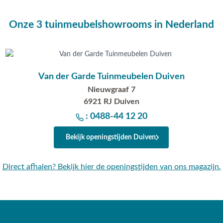
de grond zit en dus niet
t betekent ook dat u zich niet
Onze 3 tuinmeubelshowrooms in Nederland
j de unieke vorm is de Terra
echtstreeks in de aarde worden
t er geen beton aan te pas
Van der Garde Tuinmeubelen Duiven
solhoes 250x55/60
Nieuwgraaf 7
6921 RJ Duiven
oes is gemaakt van een
: 0488-44 12 20
stevig. De parasolhoes wordt
Bekijk openingstijden Duiven
om de hoes over de parasol te
Direct afhalen? Bekijk hier de openingstijden van ons magazijn.
t Grey