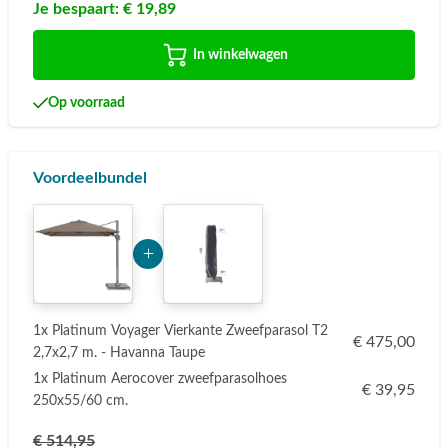
Je bespaart:
€ 19,89
In winkelwagen
Op voorraad
Voordeelbundel
Add Product MzE2 6a77cc7f4c6a4
1x Platinum Voyager Vierkante Zweefparasol T2
€ 475,00
2,7x2,7 m. - Havanna Taupe
1x Platinum Aerocover zweefparasolhoes
€ 39,95
250x55/60 cm.
€ 514,95