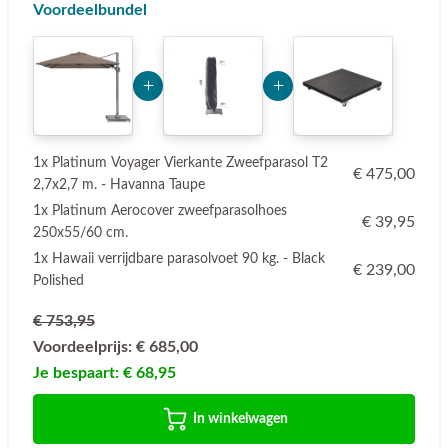
Voordeelbundel
Add Product MzE2 6a77cc7f4c6a4
Add Product NjQ1MA==
1x Platinum Voyager Vierkante Zweefparasol T2
€ 475,00
2,7x2,7 m. - Havanna Taupe
1x Platinum Aerocover zweefparasolhoes
€ 39,95
250x55/60 cm.
1x Hawaii verrijdbare parasolvoet 90 kg. - Black
€ 239,00
Polished
€ 753,95
Voordeelprijs:
€ 685,00
Je bespaart:
€ 68,95
In winkelwagen