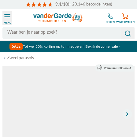
9.4/10
(+ 20.146 beoordelingen)
Ga naar de inhoud
BELLEN
WINKELWAGEN
MENU
Search
SALE
Tot wel 50% korting op tuinmeubelen!
Bekijk de zomer sale ›
Zweefparasols