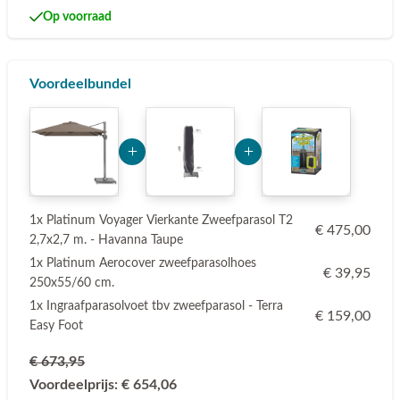
Op voorraad
Voordeelbundel
Add Product MzE2 6a77cc7f4c6a4
Add Product ODYw 6a7
1x Platinum Voyager Vierkante Zweefparasol T2
€ 475,00
2,7x2,7 m. - Havanna Taupe
1x Platinum Aerocover zweefparasolhoes
€ 39,95
250x55/60 cm.
1x Ingraafparasolvoet tbv zweefparasol - Terra
€ 159,00
Easy Foot
€ 673,95
Voordeelprijs:
€ 654,06