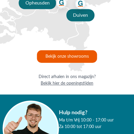
Opheusden
zweefparasol Havanna Taupe?
Duiven
De Platinum Voyager zweefparasol wordt geleverd exclusief
parasolvoet. Dit omdat er meerdere opties mogelijk zijn. Wij
adviseren om bij de Voyager parasol minstens een voet van 90
kg te gebruiken. Deze is zowel leverbaar in een variant met als
zonder wielen. Daarnaast kan er worden gekozen voor een
ingraafvoet. Deze heeft als voordeel dat hij geen ruimte
Bekijk onze showrooms
inneemt op je terras.
Om de levensduur van je parasol te verlengen raden we aan
Direct afhalen in ons magazijn?
om een parasolhoes te gebruiken als u de parasol niet
Bekijk hier de openingstijden
gebruikt.
Heeft u nog vragen over de Platinum Voyager T2
zweefparasol Havanna Taupe? Bel, mail of kom langs in
Opheusden, Duiven of Apeldoorn. Wij helpen u graag bij het
Hulp nodig?
maken van de juiste keuze voor een goede zweefparasol.
Ma t/m Vrij 10:00 - 17:00 uur
Za 10:00 tot 17:00 uur