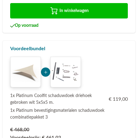
In winkelwagen
Op voorraad
Voordeelbundel
Add Product MzUwMg== 6a75bf9d5f863
1x Platinum Coolfit schaduwdoek driehoek
€ 119,00
gebroken wit 5x5x5 m.
1x Platinum bevestigingsmaterialen schaduwdoek
combinatiepakket 3
€ 468,00
Voordeelprijs:
€ 461,02