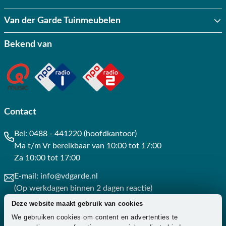
Van der Garde Tuinmeubelen
Bekend van
Contact
Bel:
0488 - 441220 (hoofdkantoor)
Ma t/m Vr bereikbaar van 10:00 tot 17:00
Za 10:00 tot 17:00
E-mail:
info@vdgarde.nl
(Op werkdagen binnen 2 dagen reactie)
Deze website maakt gebruik van cookies
Whatsapp:
0488441220
We gebruiken cookies om content en advertenties te
(Op werkdagen binnen 3 uur reactie)