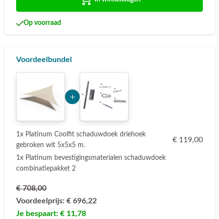
Op voorraad
Voordeelbundel
Add Product MzUwMQ== 6a75bf9d5f863
1x Platinum Coolfit schaduwdoek driehoek
€ 119,00
gebroken wit 5x5x5 m.
1x Platinum bevestigingsmaterialen schaduwdoek
combinatiepakket 2
€ 708,00
Voordeelprijs:
€ 696,22
Je bespaart:
€ 11,78