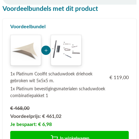
Voordeelbundels met dit product
Voordeelbundel
Add Product MzUwMA== 6a75bf9d5f863
1x Platinum Coolfit schaduwdoek driehoek
€ 119,00
gebroken wit 5x5x5 m.
1x Platinum bevestigingsmaterialen schaduwdoek
combinatiepakket 1
€ 468,00
Voordeelprijs:
€ 461,02
Je bespaart:
€ 6,98
In winkelwagen