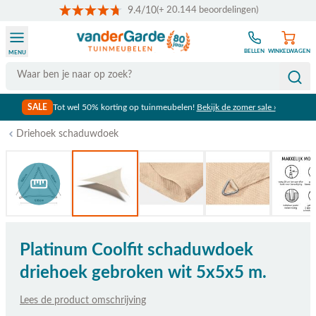
9.4/10
(+ 20.144 beoordelingen)
Ga naar de inhoud
BELLEN
WINKELWAGEN
MENU
Search
SALE
Tot wel 50% korting op tuinmeubelen!
Bekijk de zomer sale ›
Driehoek schaduwdoek
Bekijk afmetingen
Platinum Coolfit schaduwdoek
driehoek gebroken wit 5x5x5 m.
Lees de product omschrijving