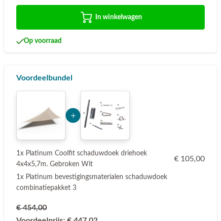
In winkelwagen
Op voorraad
Voordeelbundel
Add Product MzUwMg== 6a76e6e144ee8
1x Platinum Coolfit schaduwdoek driehoek
€ 105,00
4x4x5,7m. Gebroken Wit
1x Platinum bevestigingsmaterialen schaduwdoek
combinatiepakket 3
€ 454,00
Voordeelprijs:
€ 447,02