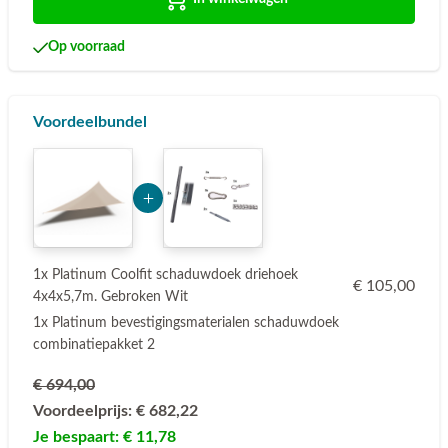
Op voorraad
Voordeelbundel
Add Product MzUwMQ== 6a76e6e144ee8
1x Platinum Coolfit schaduwdoek driehoek
€ 105,00
4x4x5,7m. Gebroken Wit
1x Platinum bevestigingsmaterialen schaduwdoek
combinatiepakket 2
€ 694,00
Voordeelprijs:
€ 682,22
Je bespaart:
€ 11,78