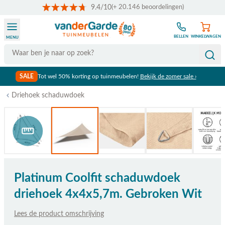
9.4/10
(+ 20.146 beoordelingen)
Ga naar de inhoud
BELLEN
WINKELWAGEN
MENU
Search
SALE
Tot wel 50% korting op tuinmeubelen!
Bekijk de zomer sale ›
Driehoek schaduwdoek
Bekijk afmetingen
Platinum Coolfit schaduwdoek
driehoek 4x4x5,7m. Gebroken Wit
Lees de product omschrijving