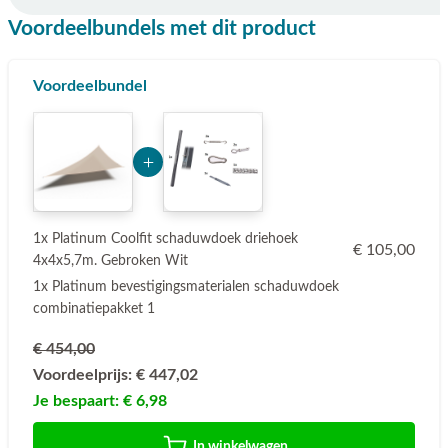
Voordeelbundels met dit product
Voordeelbundel
Add Product MzUwMA== 6a76e6e144ee8
1x Platinum Coolfit schaduwdoek driehoek
€ 105,00
4x4x5,7m. Gebroken Wit
1x Platinum bevestigingsmaterialen schaduwdoek
combinatiepakket 1
€ 454,00
Voordeelprijs:
€ 447,02
Je bespaart:
€ 6,98
In winkelwagen