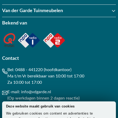
Van der Garde Tuinmeubelen
Bekend van
Contact
Bel:
0488 - 441220 (hoofdkantoor)
Ma t/m Vr bereikbaar van 10:00 tot 17:00
Za 10:00 tot 17:00
E-mail:
info@vdgarde.nl
(Op werkdagen binnen 2 dagen reactie)
Deze website maakt gebruik van cookies
Whatsapp:
0488441220
We gebruiken cookies om content en advertenties te
(Op werkdagen binnen 3 uur reactie)