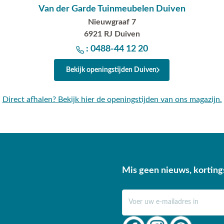
asolhoes 250x55/60
Van der Garde Tuinmeubelen Duiven
Nieuwgraaf 7
hoes is gemaakt van een
6921 RJ Duiven
stevig. De parasolhoes wordt
: 0488-44 12 20
om de hoes over de parasol te
Bekijk openingstijden Duiven
Direct afhalen? Bekijk hier de openingstijden van ons magazijn.
aafparasolvoet en
Mis geen nieuws, korting
l naar
info@vdgarde.nl
of
arte welkom in onze showroom
E-mail adres
n je graag van een deskundig