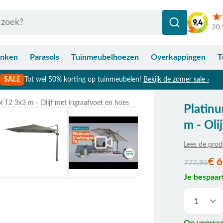
20.
anken
Parasols
Tuinmeubelhoezen
Overkappingen
T
SALE
Tot wel 50% korting op tuinmeubelen!
Bekijk de zomer sale ›
 T2 3x3 m - Olijf met ingraafvoet en hoes
Platin
Bekijk afmetingen
m - Oli
Lees de prod
De prijs is a
€ 6
777,95
Je bespaar