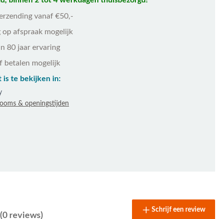
d, binnen 2 tot 4 werkdagen thuisbezorgd!
verzending vanaf €50,-
 op afspraak mogelijk
n 80 jaar ervaring
f betalen mogelijk
 is te bekijken in:
y
rooms & openingstijden
Schrijf een review
(0 reviews)