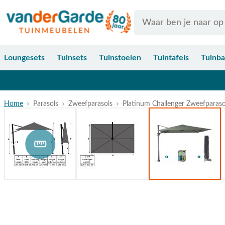
Ga naar de inhoud
Search
Loungesets
Tuinsets
Tuinstoelen
Tuintafels
Tuinb
Home
Parasols
Zweefparasols
Platinum Challenger Zweefparasol