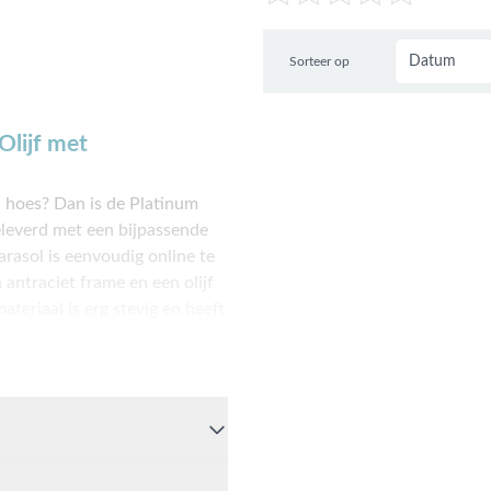
Sorteer op
Olijf met
 hoes? Dan is de Platinum
leverd met een bijpassende
asol is eenvoudig online te
 antraciet frame en een olijf
teriaal is erg stevig en heeft
maakt van polyester en is
handige oplossing voor
wil hebben staan. Er hoeft
 meegeleverde Platinum
n kan direct online of kom
Je bent van harte welkom!