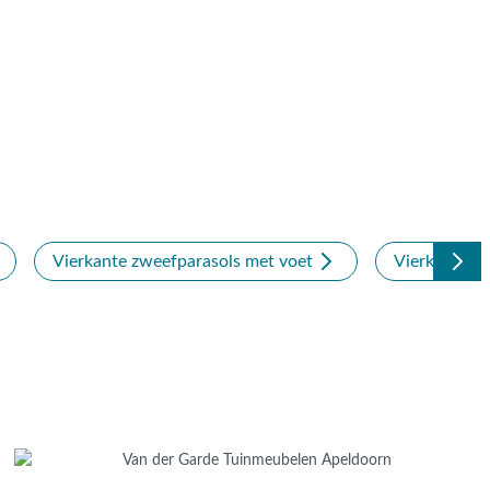
Vierkante zweefparasols met voet
Vierkante z