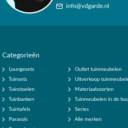
info@vdgarde.nl
Waarom kopen bij Van der Garde tuinmeubele
✔ 80 jaar ervaring
✔ Persoonlijk advies van specialisten
✔ 9.4/10 uit 19.500+ klantbeoordelingen
✔ Gratis verzending vanaf €50,-
Categorieën
✔ Goede service
Loungesets
Outlet tuinmeubelen
Tuinsets
Uitverkoop tuinmeubel
Tuinstoelen
Materiaalsoorten
Tuinbanken
Tuinmeubelen in de buu
Tuintafels
Series
Parasols
Alle merken