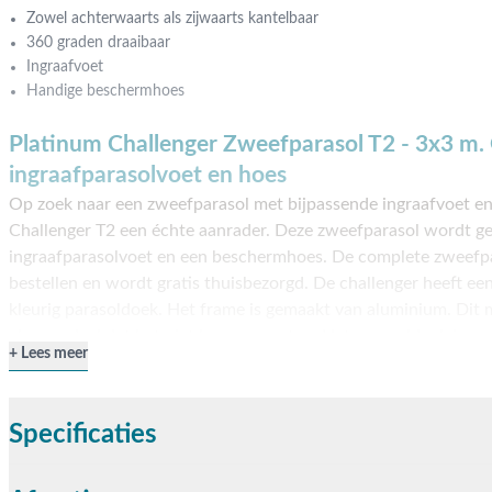
Zowel achterwaarts als zijwaarts kantelbaar
360 graden draaibaar
Ingraafvoet
Handige beschermhoes
Platinum Challenger Zweefparasol T2 - 3x3 m. 
ingraafparasolvoet en hoes
Op zoek naar een zweefparasol met bijpassende ingraafvoet en
Challenger T2 een échte aanrader. Deze zweefparasol wordt ge
ingraafparasolvoet en een beschermhoes. De complete zweefpar
bestellen en wordt gratis thuisbezorgd. De challenger heeft een
kleurig parasoldoek. Het frame is gemaakt van aluminium. Dit ma
als voordeel dat het niet kan verroesten. Het parasoldoek is ge
Lees meer
water- en vuil afstotend. Daarnaast is de Terra Easy Foot een 
iedereen die geen grote en onhandige parasolvoet in het zicht 
geen beton aan te pas te komen, dat is dus zo voor elkaar! De
Specificaties
parasolhoes heeft de juiste afmeting én is waterdicht. Bestelle
langs in onze showroom in Opheusden, Duiven of Apeldoorn. 