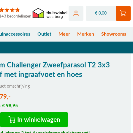
€ 0,00
143 beoordelingen
uinaccessoires
Outlet
Meer
Merken
Showrooms
um Challenger Zweefparasol T2 3x3
jf met ingraafvoet en hoes
uct omschrijving
fhankelijk van de gekozen opties
79,-
t € 98,95
In winkelwagen