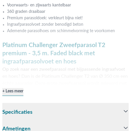
Voorwaarts- en zijwaarts kantelbaar
360 graden draaibaar
Premium parasoldoek: verkleurt bijna niet!
Ingraafparasolvoet zonder benodigd beton
Ademende parasolhoes om schimmelvorming te voorkomen
Platinum Challenger Zweefparasol T2
premium - 3,5 m. Faded black met
ingraafparasolvoet en hoes
Op zoek naar een zweefparasol met bijpassende ingraafvoet
en hoes? Dan is de Platinum Challenger T2 van Ø 350 cm een
échte aanrader. Deze grote zweefparasol wordt geleverd met
een bijpassende ingraafparasolvoet en een beschermhoes. De
Lees meer
complete zweefparasol is eenvoudig online te bestellen en
wordt gratis thuisbezorgd. De challenger heeft een antraciet
frame en een Manhattan Grey parasoldoek. Het frame is
Specificaties
gemaakt van aluminium. Dit materiaal is erg stevig en heeft
als voordeel dat het niet kan verroesten. Het parasoldoek is
Afmetingen