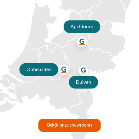
rechts. Hiermee kan je perfect inspelen op de stand van de
zon. Ook zorgt het ervoor dat je Challenger T2 Rond bijna
nooit hoeft te verplaatsen. Het frame is van aluminium en is
Apeldoorn
voorzien van een antraciet coating. Het premium parasoldoek
is uitgevoerd in de kleur Faded black. De baleinen van de
Platinum Challenger T2 zijn voorzien van doekspanners. Deze
zorgen ervoor dat het parasoldoek altijd mooi strak blijft
staan. De Challenger T2 heeft een doorsnede van 350 cm. Dit
parasoldoek is gemaakt van spuncrylic. Dit doek is vanuit de
Opheusden
garen gekleurd. Het doek heeft een licht echtheid van 7. Dit
betekend dat de eerste zichtbare verkleuring pas na 350
Duiven
dagen in de volle zon zichtbaar zal zijn. Ook de UPF waarde*
van een parasoldoek met stofklasse 4 is erg hoog.
*UPF is de waarde die uitdrukt in welke mate het
parasoldoek UV-straling doorlaat. Onderstaande tabel geeft
een betekenis aan de UPF waarde.
Bekijk onze showrooms
Stofklasse
UPF Waarde
Bescherming
% UV bescherming