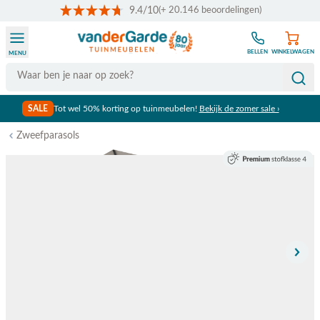
9.4/10
(+ 20.146 beoordelingen)
Ga naar de inhoud
BELLEN
WINKELWAGEN
MENU
Search
SALE
Tot wel 50% korting op tuinmeubelen!
Bekijk de zomer sale ›
Zweefparasols