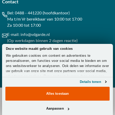
Contact
Apeldoorn. Onze specialisten voorzien je graag van een
deskundig advies op maat.
Bel:
0488 - 441220 (hoofdkantoor)
Ma t/m Vr bereikbaar van 10:00 tot 17:00
Waarom kopen bij Van der Garde
Za 10:00 tot 17:00
tuinmeubelen?
E-mail:
info@vdgarde.nl
✔ 80 jaar ervaring
(Op werkdagen binnen 2 dagen reactie)
✔ Persoonlijk advies van specialisten
Deze website maakt gebruik van cookies
Whatsapp:
0488441220
We gebruiken cookies om content en advertenties te
(Op werkdagen binnen 3 uur reactie)
✔ 9.4/10 uit 19.500+ klantbeoordelingen
personaliseren, om functies voor social media te bieden en om
ons websiteverkeer te analyseren. Ook delen we informatie over
✔ Gratis verzending vanaf €50,-
Contact
uw gebruik van onze site met onze partners voor social media,
adverteren en analyse. Deze partners kunnen deze gegevens
✔ Goede service
combineren met andere informatie die u aan ze heeft verstrekt
Details tonen
of die ze hebben verzameld op basis van uw gebruik van hun
services.
Alles toestaan
Copyright © 2026 - Van der Garde Tuinmeubelen -
Aanpassen
Klantenservice
-
Overeenkomst ontbinden
-
Zakelijk
-
Zorg
-