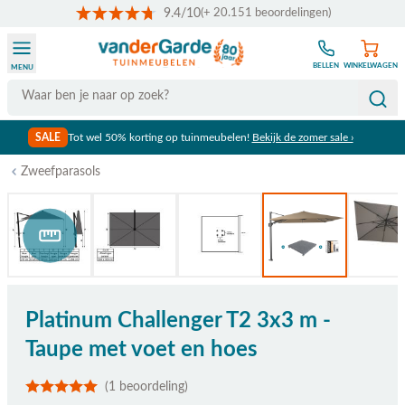
9.4/10
(+ 20.151 beoordelingen)
Ga naar de inhoud
BELLEN
WINKELWAGEN
MENU
Search
SALE
Tot wel 50% korting op tuinmeubelen!
Bekijk de zomer sale ›
Zweefparasols
Bekijk afmetingen
Platinum Challenger T2 3x3 m -
Taupe met voet en hoes
(1 beoordeling)