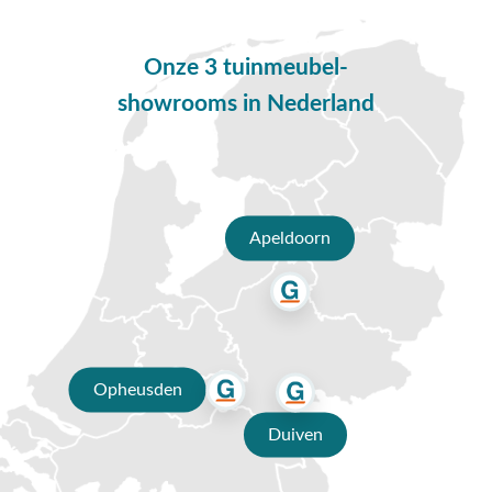
zweefparasol eenvoudig kunt verrijden. Wanneer de parasol
op z'n plek staat kun je de wieltjes op slot zetten middels een
Onze 3 tuinmeubel-
rem.
showrooms in Nederland
Eigenschappen beschermhoes
Bescherm de zweefparasol goed met de Aerocover
parasolhoes. De hoes is gemaakt van een ripstop polyester.
Dit materiaal is licht van gewicht en super stevig. De
parasolhoes wordt geleverd inclusief een ingenaaid stokje
Apeldoorn
zodat het eenvoudig is om de hoes over de parasol te
bevestigen.
Vragen of hulp nodig?
Heb je nog vragen over de Platinum Challenger T2 3x3m
Taupe met voet en hoes? Bel ons dan op 0488-441220, stuur
Opheusden
een e-mail naar info@vdgarde.nl of maak gebruik van de
chatfunctie. Uiteraard ben je ook van harte welkom in onze
Duiven
showroom in Opheusden, Duiven of Apeldoorn. Onze
verkoopadviseurs voorzien je graag van een deskundig advies