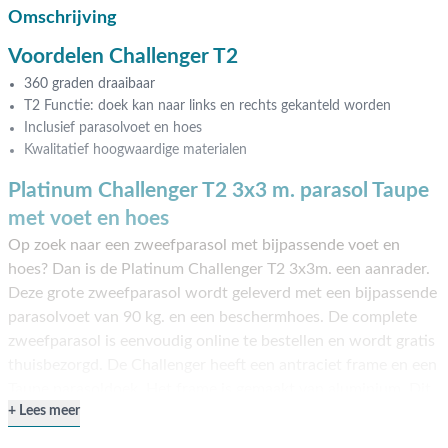
Omschrijving
Voordelen Challenger T2
360 graden draaibaar
T2 Functie: doek kan naar links en rechts gekanteld worden
Inclusief parasolvoet en hoes
Kwalitatief hoogwaardige materialen
Platinum Challenger T2 3x3 m. parasol Taupe
met voet en hoes
Op zoek naar een zweefparasol met bijpassende voet en
hoes? Dan is de Platinum Challenger T2 3x3m. een aanrader.
Deze grote zweefparasol wordt geleverd met een bijpassende
parasolvoet van 90 kg. en een beschermhoes. De complete
zweefparasol is eenvoudig online te bestellen en wordt gratis
thuisbezorgd. De Challenger heeft een antraciet frame en een
Taupe parasoldoek. Het frame is gemaakt van aluminium. Dit
Lees meer
materiaal is erg stevig en heeft als voordeel dat het niet kan
verroesten. Het parasoldoek is gemaakt van polyester en is