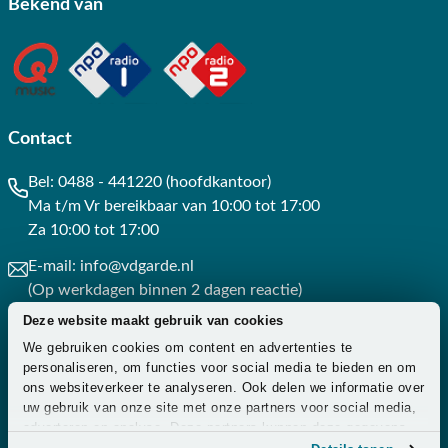
Bekend van
Contact
Bel:
0488 - 441220 (hoofdkantoor)
Ma t/m Vr bereikbaar van 10:00 tot 17:00
Za 10:00 tot 17:00
E-mail:
info@vdgarde.nl
(Op werkdagen binnen 2 dagen reactie)
Deze website maakt gebruik van cookies
Whatsapp:
0488441220
We gebruiken cookies om content en advertenties te
(Op werkdagen binnen 3 uur reactie)
personaliseren, om functies voor social media te bieden en om
ons websiteverkeer te analyseren. Ook delen we informatie over
Contact
uw gebruik van onze site met onze partners voor social media,
adverteren en analyse. Deze partners kunnen deze gegevens
combineren met andere informatie die u aan ze heeft verstrekt