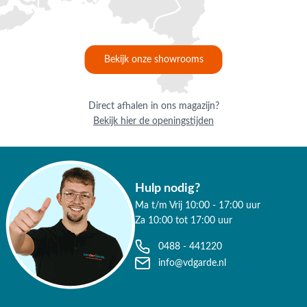
op maat.
Waarom kopen bij Van der Garde
tuinmeubelen?
Bekijk onze showrooms
✔ 80 jaar ervaring
✔ Persoonlijk advies van specialisten
Direct afhalen in ons magazijn?
Bekijk hier de openingstijden
✔ 9.4/10 uit 19.500+ klantbeoordelingen
✔ Gratis verzending vanaf €50,-
✔ 3 fysieke showrooms
Hulp nodig?
Ma t/m Vrij 10:00 - 17:00 uur
Za 10:00 tot 17:00 uur
0488 - 441220
info@vdgarde.nl