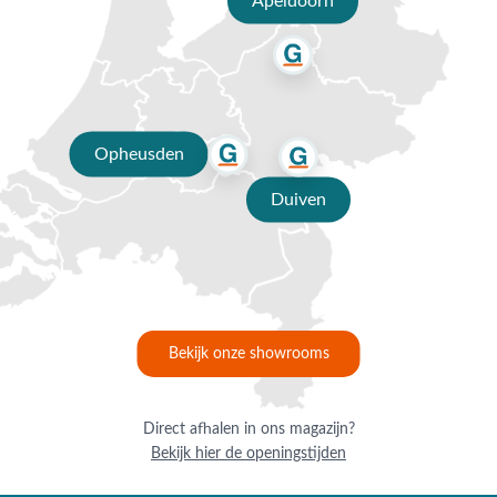
Apeldoorn
zodat het eenvoudig is om de hoes over de parasol te
bevestigen.
Vragen of hulp nodig?
Heb je nog vragen over de Platinum Challenger T1 4x3m
Havanna Taupe met voet en hoes? Bel ons dan op 0488-
Opheusden
441220, stuur een e-mail naar info@vdgarde.nl of maak
Duiven
gebruik van de chatfunctie. Uiteraard ben je ook van harte
welkom in onze showroom in Opheusden, Duiven of
Apeldoorn. Onze verkoopadviseurs voorzien je graag van een
deskundig advies op maat.
Waarom kopen bij Van der Garde
Bekijk onze showrooms
tuinmeubelen?
✔ 80 jaar ervaring
Direct afhalen in ons magazijn?
✔ Persoonlijk advies van specialisten
Bekijk hier de openingstijden
✔ 9.4/10 uit 19.500+ klantbeoordelingen