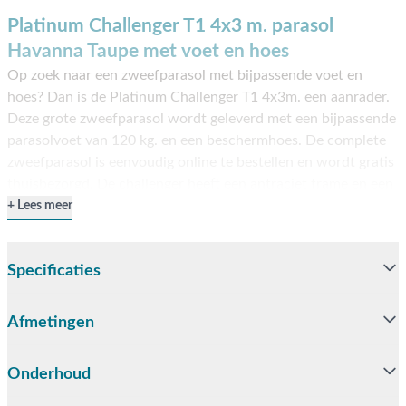
Platinum Challenger T1 4x3 m. parasol
Havanna Taupe met voet en hoes
Op zoek naar een zweefparasol met bijpassende voet en
hoes? Dan is de Platinum Challenger T1 4x3m. een aanrader.
Deze grote zweefparasol wordt geleverd met een bijpassende
parasolvoet van 120 kg. en een beschermhoes. De complete
zweefparasol is eenvoudig online te bestellen en wordt gratis
thuisbezorgd. De challenger heeft een antraciet frame en een
Havanna Taupe parasoldoek. Het frame is gemaakt van
Lees meer
aluminium. Dit materiaal is erg stevig en heeft als voordeel
dat het niet kan verroesten. Het parasoldoek is gemaakt van
Specificaties
Spuncrylic en is water en vuil afstotend.
Eigenschappen van de Challenger
Afmetingen
T1 zweefparasol
De Challenger T1 zweefparasol is voorzien van een
Onderhoud
voetpedaal waarmee deze 360 graden kan worden gedraaid.
Zo kan je dus altijd in de schaduw zitten zonder de parasol te