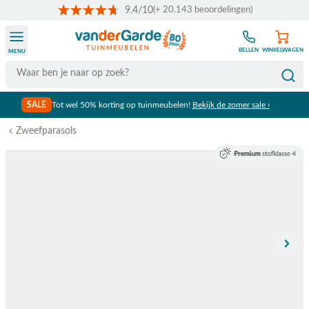
9.4/10
(+ 20.143 beoordelingen)
Ga naar de inhoud
BELLEN
WINKELWAGEN
MENU
Search
SALE
Tot wel 50% korting op tuinmeubelen!
Bekijk de zomer sale ›
Zweefparasols