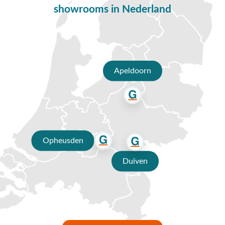
showrooms in Nederland
Apeldoorn
Opheusden
Duiven