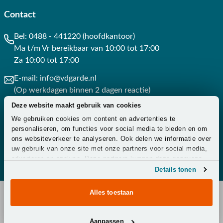
Contact
Bel:
0488 - 441220 (hoofdkantoor)
Ma t/m Vr bereikbaar van 10:00 tot 17:00
Za 10:00 tot 17:00
E-mail:
info@vdgarde.nl
(Op werkdagen binnen 2 dagen reactie)
Deze website maakt gebruik van cookies
Whatsapp:
0488441220
We gebruiken cookies om content en advertenties te
(Op werkdagen binnen 3 uur reactie)
personaliseren, om functies voor social media te bieden en om
ons websiteverkeer te analyseren. Ook delen we informatie over
Contact
uw gebruik van onze site met onze partners voor social media,
adverteren en analyse. Deze partners kunnen deze gegevens
combineren met andere informatie die u aan ze heeft verstrekt
Details tonen
of die ze hebben verzameld op basis van uw gebruik van hun
services.
Alles toestaan
Copyright © 2026 - Van der Garde Tuinmeubelen -
Aanpassen