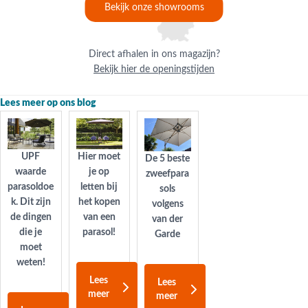
Bekijk onze showrooms
Direct afhalen in ons magazijn?
Bekijk hier de openingstijden
Lees meer op ons blog
Hier moet
UPF
De 5 beste
je op
waarde
zweefpara
letten bij
parasoldoe
sols
het kopen
k. Dit zijn
volgens
van een
de dingen
van der
parasol!
die je
Garde
moet
weten!
Lees
Lees
meer
meer