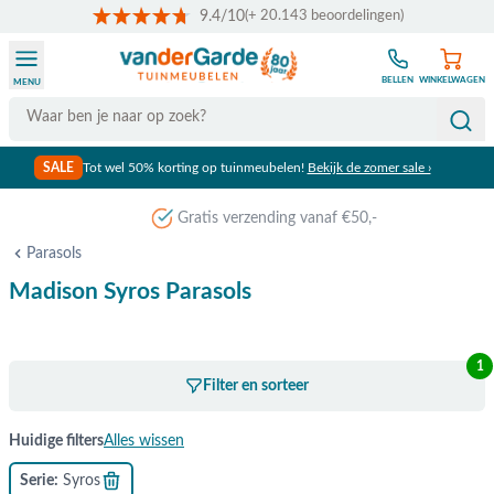
9.4/10
(+ 20.143 beoordelingen)
Ga naar de inhoud
BELLEN
WINKELWAGEN
MENU
Search
SALE
Tot wel 50% korting op tuinmeubelen!
Bekijk de zomer sale ›
Gratis verzending vanaf €50,-
Parasols
Madison Syros Parasols
1
Filter en sorteer
Huidige filters
Alles wissen
Serie
Syros