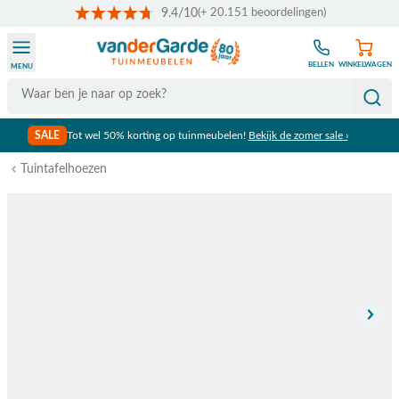
9.4/10
(+ 20.151 beoordelingen)
Ga naar de inhoud
BELLEN
WINKELWAGEN
MENU
Search
SALE
Tot wel 50% korting op tuinmeubelen!
Bekijk de zomer sale ›
Tuintafelhoezen